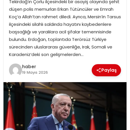
Tekirdağ’ın Çorlu ilçesindeki bir asayiş olayında şehit
EKONOMI
düşen polis memurları Erkan Tütüncüler ve Emrah
Koç’a Allah’tan rahmet diledi. Ayrıca, Mersin’in Tarsus
MAGAZIN
ilçesindeki silahlı saldırıda hayatını kaybedenlere
başsağlığı ve yaralılara acil şifalar temennisinde
DÜNYA
bulundu. Erdoğan, toplantıda Terörsüz Türkiye
sürecinden uluslararası güvenliğe, Irak, Somali ve
OTOMOBIL
Karadeniz’deki son gelişmelerden…
haber
Paylaş
19 Mayıs 2026