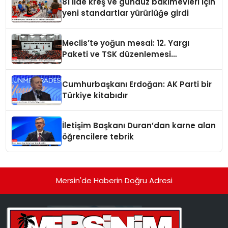
81 ilde kreş ve gündüz bakımevleri için
yeni standartlar yürürlüğe girdi
Meclis’te yoğun mesai: 12. Yargı
Paketi ve TSK düzenlemesi
gündemde
Cumhurbaşkanı Erdoğan: AK Parti bir
Türkiye kitabıdır
İletişim Başkanı Duran’dan karne alan
öğrencilere tebrik
Mersin'de Haberin Doğru Adresi