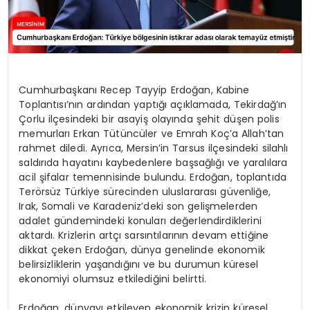
Cumhurbaşkanı Recep Tayyip Erdoğan, Kabine
Toplantısı’nın ardından yaptığı açıklamada, Tekirdağ’ın
Çorlu ilçesindeki bir asayiş olayında şehit düşen polis
memurları Erkan Tütüncüler ve Emrah Koç’a Allah’tan
rahmet diledi. Ayrıca, Mersin’in Tarsus ilçesindeki silahlı
saldırıda hayatını kaybedenlere başsağlığı ve yaralılara
acil şifalar temennisinde bulundu. Erdoğan, toplantıda
Terörsüz Türkiye sürecinden uluslararası güvenliğe,
Irak, Somali ve Karadeniz’deki son gelişmelerden
adalet gündemindeki konuları değerlendirdiklerini
aktardı. Krizlerin artçı sarsıntılarının devam ettiğine
dikkat çeken Erdoğan, dünya genelinde ekonomik
belirsizliklerin yaşandığını ve bu durumun küresel
ekonomiyi olumsuz etkilediğini belirtti.
Erdoğan, dünyayı etkileyen ekonomik krizin küresel