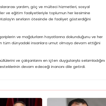
uslararası yardım, göç ve mülteci hizmetleri, sosyal
ojeler ve eğitim faaliyetleriyle toplumun her kesimine
 Kızılay’ın sınırların ötesinde de faaliyet gösterdiğini
ın, gariplerin ve mağdurların hayatlarına dokunduğunu ve her
ay’ın tüm dünyadaki insanlara umut olmaya devam ettiğini
lülerini ve çalışanlarını en içten duygularıyla selamladığını
esteklerinin devam edeceği inancını dile getirdi.