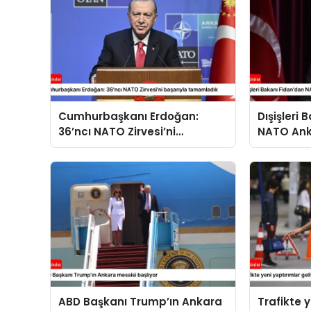
Cumhurbaşkanı Erdoğan:
Dışişleri
36’ncı NATO Zirvesi’ni
NATO Ank
başarıyla tamamladık
açıklama
ABD Başkanı Trump’ın Ankara
Trafikte 