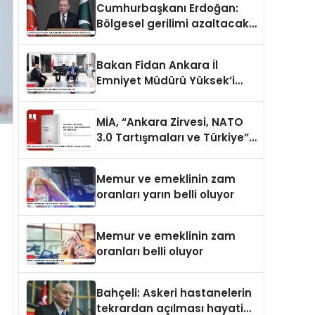
Cumhurbaşkanı Erdoğan:
Bölgesel gerilimi azaltacak
her adımı destekliyoruz
Bakan Fidan Ankara İl
Emniyet Müdürü Yüksek’i
kabul etti
MİA, “Ankara Zirvesi, NATO
3.0 Tartışmaları ve Türkiye”
raporunu yayımladı
Memur ve emeklinin zam
oranları yarın belli oluyor
Memur ve emeklinin zam
oranları belli oluyor
Bahçeli: Askeri hastanelerin
tekrardan açılması hayati