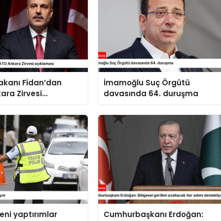
 Bakanı Fidan’dan
İmamoğlu Suç Örgütü
ara Zirvesi
davasında 64. duruşma
sı
yeni yaptırımlar
Cumhurbaşkanı Erdoğan: