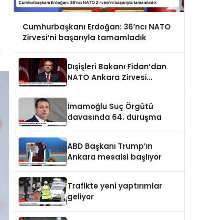
Cumhurbaşkanı Erdoğan: 36’ncı NATO
Zirvesi’ni başarıyla tamamladık
Dışişleri Bakanı Fidan’dan
NATO Ankara Zirvesi
açıklaması
İmamoğlu Suç Örgütü
davasında 64. duruşma
ABD Başkanı Trump’ın
Ankara mesaisi başlıyor
Trafikte yeni yaptırımlar
geliyor