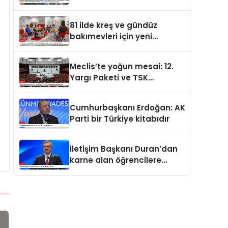
değerdedir
81 ilde kreş ve gündüz
bakımevleri için yeni
standartlar yürürlüğe girdi
Meclis’te yoğun mesai: 12.
Yargı Paketi ve TSK
düzenlemesi gündemde
Cumhurbaşkanı Erdoğan: AK
Parti bir Türkiye kitabıdır
İletişim Başkanı Duran’dan
karne alan öğrencilere
tebrik