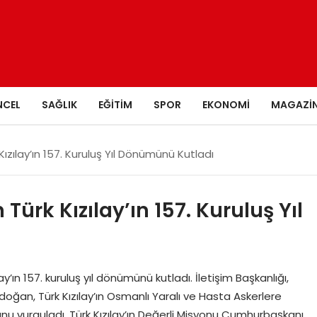
NCEL
SAĞLIK
EĞITIM
SPOR
EKONOMI
MAGAZI
ılay’ın 157. Kuruluş Yıl Dönümünü Kutladı
rk Kızılay’ın 157. Kuruluş Yıl
ın 157. kuruluş yıl dönümünü kutladı. İletişim Başkanlığı,
oğan, Türk Kızılay’ın Osmanlı Yaralı ve Hasta Askerlere
u vurguladı. Türk Kızılay’ın Değerli Misyonu Cumhurbaşkanı