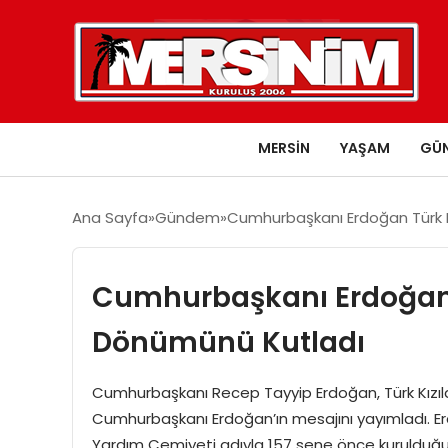
MERSIN
YAŞAM
GÜ
Ana Sayfa
Gündem
Cumhurbaşkanı Erdoğan Türk Kız
Cumhurbaşkanı Erdoğan Tü
Dönümünü Kutladı
Cumhurbaşkanı Recep Tayyip Erdoğan, Türk Kızılay’
Cumhurbaşkanı Erdoğan’ın mesajını yayımladı. Erd
Yardım Cemiyeti adıyla 157 sene önce kurulduğun