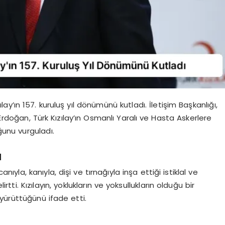
’ın 157. kuruluş yıl dönümünü kutladı. İletişim Başkanlığı,
doğan, Türk Kızılay’ın Osmanlı Yaralı ve Hasta Askerlere
unu vurguladı.
u
ıyla, kanıyla, dişi ve tırnağıyla inşa ettiği istiklal ve
irtti. Kızılayın, yoklukların ve yoksullukların olduğu bir
ürüttüğünü ifade etti.