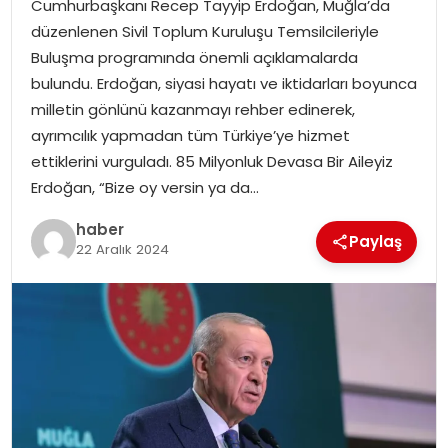
Cumhurbaşkanı Recep Tayyip Erdoğan, Muğla’da
EKONOMI
düzenlenen Sivil Toplum Kuruluşu Temsilcileriyle
Buluşma programında önemli açıklamalarda
MAGAZIN
bulundu. Erdoğan, siyasi hayatı ve iktidarları boyunca
milletin gönlünü kazanmayı rehber edinerek,
DÜNYA
ayrımcılık yapmadan tüm Türkiye’ye hizmet
ettiklerini vurguladı. 85 Milyonluk Devasa Bir Aileyiz
OTOMOBIL
Erdoğan, “Bize oy versin ya da…
haber
Paylaş
22 Aralık 2024