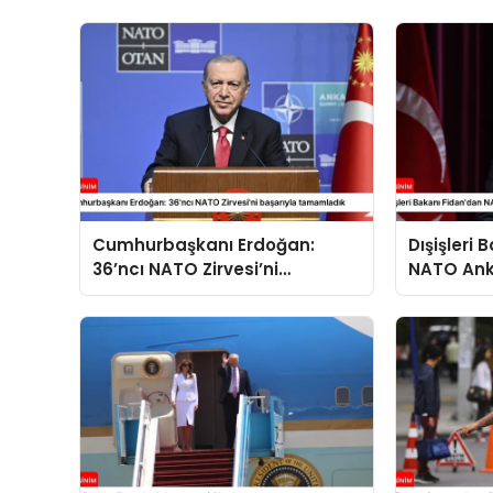
Cumhurbaşkanı Erdoğan:
Dışişleri
36’ncı NATO Zirvesi’ni
NATO Ank
başarıyla tamamladık
açıklama