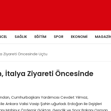
NCEL
SAĞLIK
EĞITIM
SPOR
EKONOMI
MAGAZI
a Ziyareti Öncesinde Uçtu
İtalya Ziyareti Öncesinde
ndan, Cumhurbaşkanı Yardımcısı Cevdet Yılmaz,
 Ankara Valisi Vasip Şahin uğurladı. Erdoğan ile Dışişleri
akanı Mahinur Özdemir Göktaş, Gençlik ve Spor Bakanı Osman