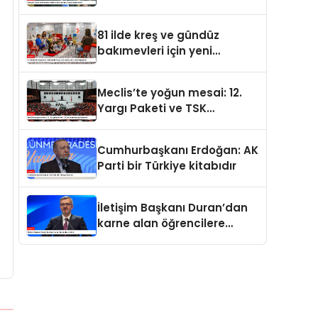
değerdedir
81 ilde kreş ve gündüz
bakımevleri için yeni
standartlar yürürlüğe girdi
Meclis’te yoğun mesai: 12.
Yargı Paketi ve TSK
düzenlemesi gündemde
Cumhurbaşkanı Erdoğan: AK
Parti bir Türkiye kitabıdır
İletişim Başkanı Duran’dan
karne alan öğrencilere
tebrik