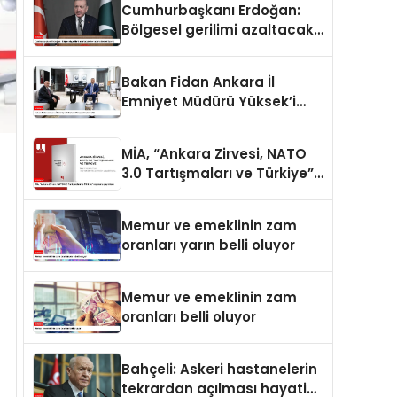
Cumhurbaşkanı Erdoğan:
Bölgesel gerilimi azaltacak
her adımı destekliyoruz
Bakan Fidan Ankara İl
Emniyet Müdürü Yüksek’i
kabul etti
MİA, “Ankara Zirvesi, NATO
3.0 Tartışmaları ve Türkiye”
raporunu yayımladı
Memur ve emeklinin zam
oranları yarın belli oluyor
Memur ve emeklinin zam
oranları belli oluyor
Bahçeli: Askeri hastanelerin
tekrardan açılması hayati