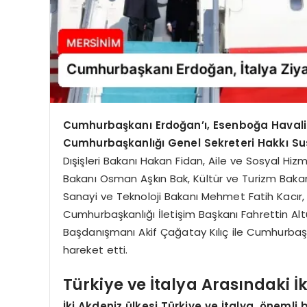
Cumhurbaşkanı Erdoğan’ı, Esenboğa Haval
Cumhurbaşkanlığı Genel Sekreteri Hakkı Sus
Dışişleri Bakanı Hakan Fidan, Aile ve Sosyal Hi
Bakanı Osman Aşkın Bak, Kültür ve Turizm Bakan
Sanayi ve Teknoloji Bakanı Mehmet Fatih Kacır, 
Cumhurbaşkanlığı İletişim Başkanı Fahrettin Al
Başdanışmanı Akif Çağatay Kılıç ile Cumhurbaş
hareket etti.
Türkiye ve İtalya Arasındaki İki
İki Akdeniz ülkesi Türkiye ve İtalya, önemli bi