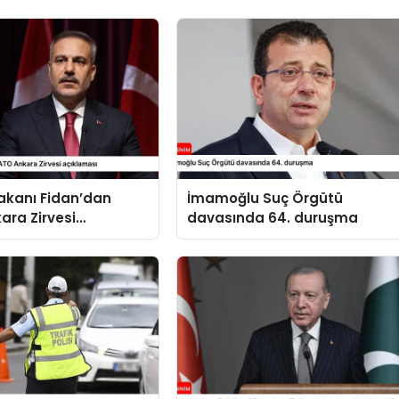
 Bakanı Fidan’dan
İmamoğlu Suç Örgütü
ara Zirvesi
davasında 64. duruşma
sı