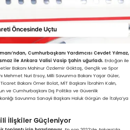
imanı’ndan, Cumhurbaşkanı Yardımcısı Cevdet Yılmaz,
maz ile Ankara Valisi Vasip Şahin uğurladı.
Erdoğan ile
zmetler Bakanı Mahinur Özdemir Göktaş, Gençlik ve Spor
ı Mehmet Nuri Ersoy, Milli Savunma Bakanı Yaşar Güler,
Ticaret Bakanı Ömer Bolat, MİT Başkanı İbrahim Kalın,
tun ve Cumhurbaşkanı Dış Politika ve Güvenlik
kanlığı Savunma Sanayii Başkanı Haluk Görgün de İtalya’ya
li İlişkiler Güçleniyor
r toplantı için hazırlanıyor.
En son 2022’de Ankara’da