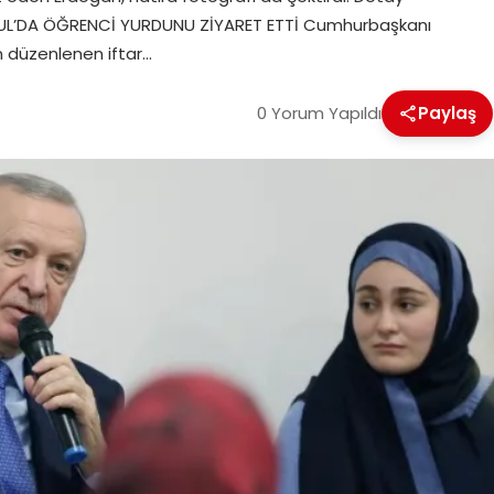
L’DA ÖĞRENCİ YURDUNU ZİYARET ETTİ Cumhurbaşkanı
an düzenlenen iftar…
0 Yorum Yapıldı
Paylaş