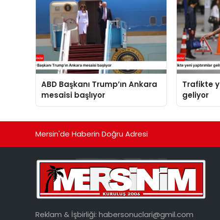
ABD Başkanı Trump’ın Ankara
Trafikte 
mesaisi başlıyor
geliyor
Mersin'de Haberin Doğru Adresi
Reklam & İşbirliği:
habersonuclari@gmil.com