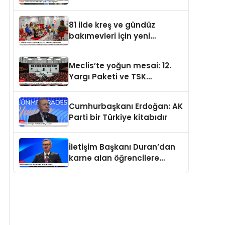
değerdedir
81 ilde kreş ve gündüz
bakımevleri için yeni
standartlar yürürlüğe girdi
Meclis’te yoğun mesai: 12.
Yargı Paketi ve TSK
düzenlemesi gündemde
Cumhurbaşkanı Erdoğan: AK
Parti bir Türkiye kitabıdır
İletişim Başkanı Duran’dan
karne alan öğrencilere
tebrik