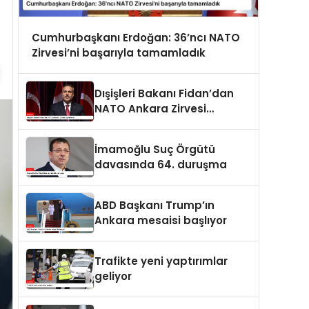
Cumhurbaşkanı Erdoğan: 36’ncı NATO
Zirvesi’ni başarıyla tamamladık
Dışişleri Bakanı Fidan’dan
NATO Ankara Zirvesi
açıklaması
İmamoğlu Suç Örgütü
davasında 64. duruşma
ABD Başkanı Trump’ın
Ankara mesaisi başlıyor
Trafikte yeni yaptırımlar
geliyor