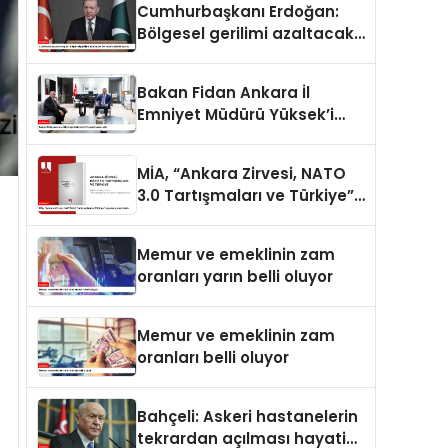
Cumhurbaşkanı Erdoğan:
Bölgesel gerilimi azaltacak
her adımı destekliyoruz
Bakan Fidan Ankara İl
Emniyet Müdürü Yüksek’i
kabul etti
MİA, “Ankara Zirvesi, NATO
3.0 Tartışmaları ve Türkiye”
raporunu yayımladı
Memur ve emeklinin zam
oranları yarın belli oluyor
Memur ve emeklinin zam
oranları belli oluyor
Bahçeli: Askeri hastanelerin
tekrardan açılması hayati