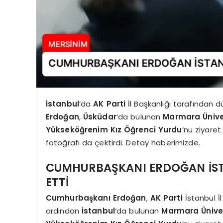
İstanbul
‘da
AK Parti
İl Başkanlığı tarafından 
Erdoğan
,
Üsküdar
‘da bulunan
Marmara Üniver
Yükseköğrenim Kız Öğrenci Yurdu
‘nu ziyare
fotoğrafı da çektirdi. Detay haberimizde.
CUMHURBAŞKANI ERDOĞAN İST
ETTİ
Cumhurbaşkanı Erdoğan
,
AK Parti
İstanbul İ
ardından
İstanbul
‘da bulunan
Marmara Ünivers