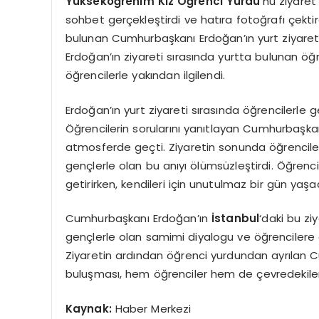
Yükseköğrenim Kız Öğrenci Yurdu
‘nu ziyaret
sohbet gerçekleştirdi ve hatıra fotoğrafı çekti
bulunan Cumhurbaşkanı Erdoğan’ın yurt ziyareti
Erdoğan’ın ziyareti sırasında yurtta bulunan öğ
öğrencilerle yakından ilgilendi.
Erdoğan’ın yurt ziyareti sırasında öğrencilerle 
Öğrencilerin sorularını yanıtlayan Cumhurbaşkan
atmosferde geçti. Ziyaretin sonunda öğrencile
gençlerle olan bu anıyı ölümsüzleştirdi. Öğrenc
getirirken, kendileri için unutulmaz bir gün yaşadı
Cumhurbaşkanı Erdoğan’ın
İstanbul
‘daki bu zi
gençlerle olan samimi diyalogu ve öğrencilere gö
Ziyaretin ardından öğrenci yurdundan ayrılan C
buluşması, hem öğrenciler hem de çevredekiler
Kaynak:
Haber Merkezi