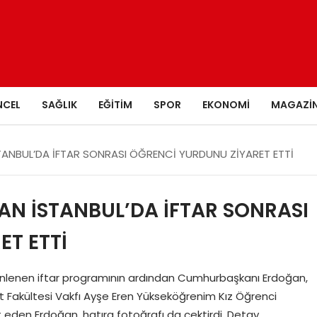
NCEL
SAĞLIK
EĞITIM
SPOR
EKONOMI
MAGAZI
NBUL’DA İFTAR SONRASI ÖĞRENCİ YURDUNU ZİYARET ETTİ
 İSTANBUL’DA İFTAR SONRASI
T ETTİ
üzenlenen iftar programının ardından Cumhurbaşkanı Erdoğan,
t Fakültesi Vakfı Ayşe Eren Yükseköğrenim Kız Öğrenci
t eden Erdoğan, hatıra fotoğrafı da çektirdi. Detay