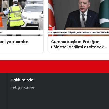
yeni yaptırımlar
Cumhurbaşkanı Erdoğan:
Bölgesel gerilimi azaltacak
her adımı destekliyoruz
Hakkımızda
İletişim
Künye