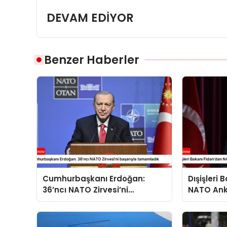
DEVAM EDİYOR
Benzer Haberler
Cumhurbaşkanı Erdoğan:
Dışişleri
36’ncı NATO Zirvesi’ni
NATO Ank
başarıyla tamamladık
açıklama