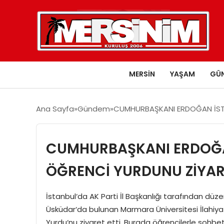
MERSIN
YAŞAM
GÜ
Ana Sayfa
Gündem
CUMHURBAŞKANI ERDOĞAN İSTA
CUMHURBAŞKANI ERDOĞAN
ÖĞRENCİ YURDUNU ZİYARE
İstanbul‘da AK Parti İl Başkanlığı tarafından d
Üsküdar‘da bulunan Marmara Üniversitesi İlahiya
Yurdu‘nu ziyaret etti. Burada öğrencilerle sohbe