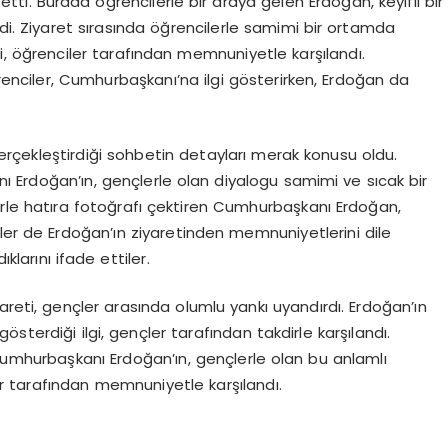
 etti. Burada öğrencilerle bir araya gelen Erdoğan, keyifli bir
rdi. Ziyaret sırasında öğrencilerle samimi bir ortamda
, öğrenciler tarafından memnuniyetle karşılandı.
renciler, Cumhurbaşkanı’na ilgi gösterirken, Erdoğan da
gerçekleştirdiği sohbetin detayları merak konusu oldu.
ı Erdoğan’ın, gençlerle olan diyalogu samimi ve sıcak bir
rle hatıra fotoğrafı çektiren Cumhurbaşkanı Erdoğan,
iler de Erdoğan’ın ziyaretinden memnuniyetlerini dile
klarını ifade ettiler.
yareti, gençler arasında olumlu yankı uyandırdı. Erdoğan’ın
sterdiği ilgi, gençler tarafından takdirle karşılandı.
umhurbaşkanı Erdoğan’ın, gençlerle olan bu anlamlı
 tarafından memnuniyetle karşılandı.