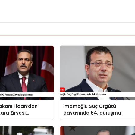
 Bakanı Fidan’dan
İmamoğlu Suç Örgütü
ara Zirvesi
davasında 64. duruşma
sı