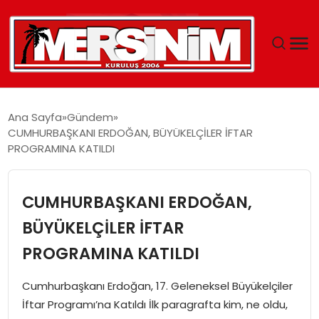
MERSIN
Ana Sayfa
Gündem
CUMHURBAŞKANI ERDOĞAN, BÜYÜKELÇİLER İFTAR
YAŞAM
PROGRAMINA KATILDI
GÜNCEL
CUMHURBAŞKANI ERDOĞAN,
SAĞLIK
BÜYÜKELÇİLER İFTAR
PROGRAMINA KATILDI
EĞITIM
Cumhurbaşkanı Erdoğan, 17. Geleneksel Büyükelçiler
SPOR
İftar Programı’na Katıldı İlk paragrafta kim, ne oldu,