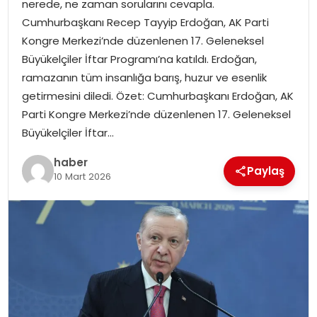
nerede, ne zaman sorularını cevapla.
EKONOMI
Cumhurbaşkanı Recep Tayyip Erdoğan, AK Parti
Kongre Merkezi’nde düzenlenen 17. Geleneksel
MAGAZIN
Büyükelçiler İftar Programı’na katıldı. Erdoğan,
ramazanın tüm insanlığa barış, huzur ve esenlik
DÜNYA
getirmesini diledi. Özet: Cumhurbaşkanı Erdoğan, AK
Parti Kongre Merkezi’nde düzenlenen 17. Geleneksel
OTOMOBIL
Büyükelçiler İftar…
haber
Paylaş
10 Mart 2026