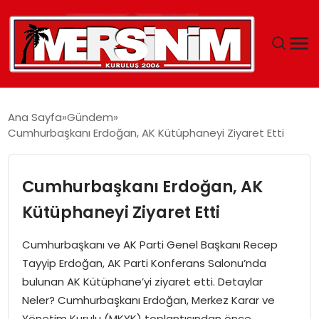
MERSIN
Ana Sayfa
Gündem
Cumhurbaşkanı Erdoğan, AK Kütüphaneyi Ziyaret Etti
YAŞAM
GÜNCEL
Cumhurbaşkanı Erdoğan, AK
Kütüphaneyi Ziyaret Etti
SAĞLIK
Cumhurbaşkanı ve AK Parti Genel Başkanı Recep
EĞITIM
Tayyip Erdoğan, AK Parti Konferans Salonu’nda
bulunan AK Kütüphane’yi ziyaret etti. Detaylar
SPOR
Neler? Cumhurbaşkanı Erdoğan, Merkez Karar ve
Yönetim Kurulu (MKYK) toplantısından önce