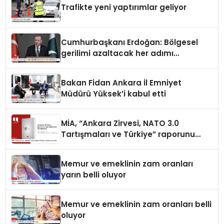
Trafikte yeni yaptırımlar geliyor
Cumhurbaşkanı Erdoğan: Bölgesel
gerilimi azaltacak her adımı
destekliyoruz
Bakan Fidan Ankara İl Emniyet
Müdürü Yüksek’i kabul etti
MİA, “Ankara Zirvesi, NATO 3.0
Tartışmaları ve Türkiye” raporunu
yayımladı
Memur ve emeklinin zam oranları
yarın belli oluyor
Memur ve emeklinin zam oranları belli
oluyor