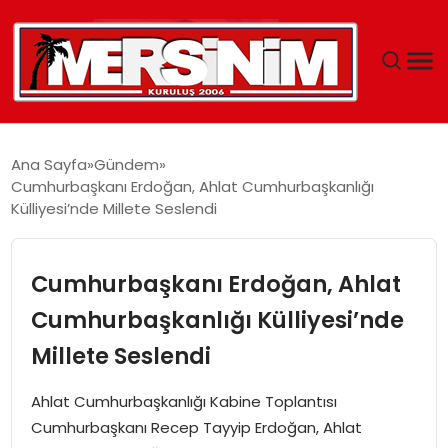
MERSIN
Ana Sayfa
Gündem
Cumhurbaşkanı Erdoğan, Ahlat Cumhurbaşkanlığı
YAŞAM
Külliyesi’nde Millete Seslendi
GÜNCEL
Cumhurbaşkanı Erdoğan, Ahlat
SAĞLIK
Cumhurbaşkanlığı Külliyesi’nde
Millete Seslendi
EĞITIM
Ahlat Cumhurbaşkanlığı Kabine Toplantısı
SPOR
Cumhurbaşkanı Recep Tayyip Erdoğan, Ahlat