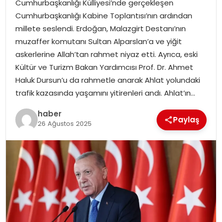
Cumhurbaşkanlığı Külliyesi’nde gerçekleşen
EKONOMI
Cumhurbaşkanlığı Kabine Toplantısı’nın ardından
millete seslendi. Erdoğan, Malazgirt Destanı’nın
MAGAZIN
muzaffer komutanı Sultan Alparslan’a ve yiğit
askerlerine Allah’tan rahmet niyaz etti. Ayrıca, eski
DÜNYA
Kültür ve Turizm Bakan Yardımcısı Prof. Dr. Ahmet
Haluk Dursun’u da rahmetle anarak Ahlat yolundaki
OTOMOBIL
trafik kazasında yaşamını yitirenleri andı. Ahlat’ın…
haber
Paylaş
26 Ağustos 2025