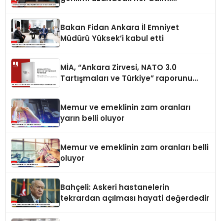
destekliyoruz
Bakan Fidan Ankara İl Emniyet
Müdürü Yüksek’i kabul etti
MİA, “Ankara Zirvesi, NATO 3.0
Tartışmaları ve Türkiye” raporunu
yayımladı
Memur ve emeklinin zam oranları
yarın belli oluyor
Memur ve emeklinin zam oranları belli
oluyor
Bahçeli: Askeri hastanelerin
tekrardan açılması hayati değerdedir