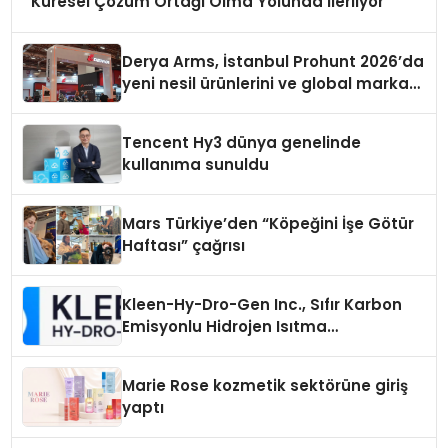
Küresel Çözüm Ortağı Olma Yolunda İlerliyor
Derya Arms, İstanbul Prohunt 2026’da
yeni nesil ürünlerini ve global marka
vizyonunu sergiledi
Tencent Hy3 dünya genelinde
kullanıma sunuldu
Mars Türkiye’den “Köpeğini İşe Götür
Haftası” çağrısı
Kleen-Hy-Dro-Gen Inc., Sıfır Karbon
Emisyonlu Hidrojen Isıtma
Teknolojisinde ISO ve TSSA
Düzenleyici Onaylarını Aldı
Marie Rose kozmetik sektörüne giriş
yaptı