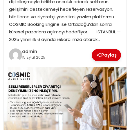
dijitalleşmeyle birlikte öncülük ederek sektörün
EKONOMI
gelişimini desteklemeyi hedefleyen rezervasyon,
biletleme ve ziyaretçi yönetimi yazılım platformu
MAGAZIN
COSMIC Booking Engine ise Ortadoğu’dan sonra
küresel pazarlara açılmayı hedefliyor. İSTANBUL —
DÜNYA
2025 yılının ilk 6 ayında rekora imza atarak…
OTOMOBIL
admin
Paylaş
15 Eylül 2025