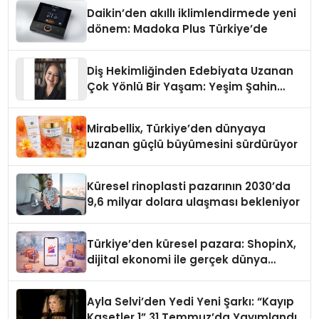
Daikin’den akıllı iklimlendirmede yeni
dönem: Madoka Plus Türkiye’de
Diş Hekimliğinden Edebiyata Uzanan
Çok Yönlü Bir Yaşam: Yeşim Şahin
Yaman
Mirabellix, Türkiye’den dünyaya
uzanan güçlü büyümesini sürdürüyor
Küresel rinoplasti pazarının 2030’da
9,6 milyar dolara ulaşması bekleniyor
Türkiye’den küresel pazara: ShopinX,
dijital ekonomi ile gerçek dünya
alışverişini bir araya getirmeyi
hedefliyor
Ayla Selvi’den Yedi Yeni Şarkı: “Kayıp
Kasetler 1” 31 Temmuz’da Yayımlandı