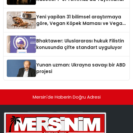
Yeni yapilan 31 bilimsel araştırmaya
göre, Vegan Köpek Maması ve Vegan
Kedi Mamasının İyi Sindirildiğini
Ortaya Koydu
Bhaktawer: Uluslararası hukuk Filistin
konusunda çifte standart uyguluyor
Yunan uzman: Ukrayna savaşı bir ABD
projesi
Mersin'de Haberin Doğru Adresi