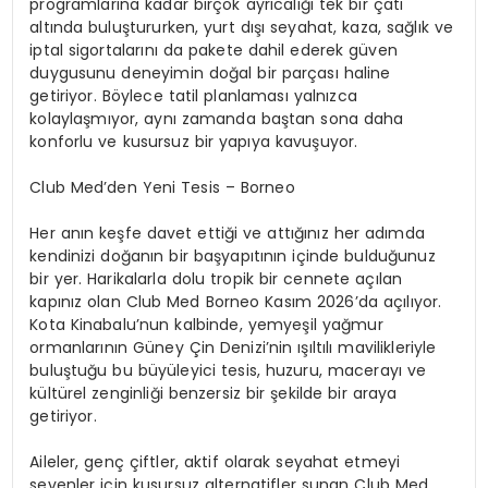
programlarına kadar birçok ayrıcalığı tek bir çatı
altında buluştururken, yurt dışı seyahat, kaza, sağlık ve
iptal sigortalarını da pakete dahil ederek güven
duygusunu deneyimin doğal bir parçası haline
getiriyor. Böylece tatil planlaması yalnızca
kolaylaşmıyor, aynı zamanda baştan sona daha
konforlu ve kusursuz bir yapıya kavuşuyor.
Club Med’den Yeni Tesis – Borneo
Her anın keşfe davet ettiği ve attığınız her adımda
kendinizi doğanın bir başyapıtının içinde bulduğunuz
bir yer. Harikalarla dolu tropik bir cennete açılan
kapınız olan Club Med Borneo Kasım 2026’da açılıyor.
Kota Kinabalu’nun kalbinde, yemyeşil yağmur
ormanlarının Güney Çin Denizi’nin ışıltılı mavilikleriyle
buluştuğu bu büyüleyici
tesis
, huzuru, macerayı ve
kültürel zenginliği
benzersiz bir şekilde bir araya
getiriyor.
Aileler, genç çiftler, aktif olarak seyahat etmeyi
sevenler için kusursuz alternatifler sunan Club Med