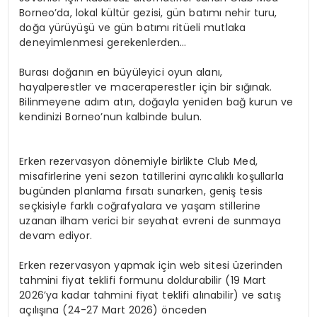
Borneo’da, lokal kültür gezisi, gün batımı nehir turu,
doğa yürüyüşü
ve
gün batımı ritüeli
mutlaka
deneyimlenmesi gerekenlerden…
Burası doğanın en büyüleyici oyun alanı,
hayalperestler ve maceraperestler için bir sığınak.
Bilinmeyene adım atın, doğayla yeniden bağ kurun ve
kendinizi Borneo’nun kalbinde bulun.
Erken rezervasyon dönemiyle birlikte Club Med,
misafirlerine yeni sezon tatillerini ayrıcalıklı koşullarla
bugünden planlama fırsatı sunarken, geniş tesis
seçkisiyle farklı coğrafyalara ve yaşam stillerine
uzanan ilham verici bir seyahat evreni de sunmaya
devam ediyor.
Erken rezervasyon yapmak için web sitesi
üzerinden
tahmini fiyat
teklifi
formunu doldurabilir
(19 Mart
2026’ya kadar tahmini fiyat teklifi alınabilir)
ve satış
açılışına
(24-27 Mart 2026)
önceden