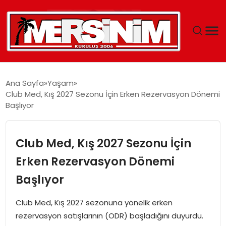
MERSIN
Ana Sayfa
Yaşam
Club Med, Kış 2027 Sezonu İçin Erken Rezervasyon Dönemi
YAŞAM
Başlıyor
GÜNCEL
Club Med, Kış 2027 Sezonu İçin
SAĞLIK
Erken Rezervasyon Dönemi
Başlıyor
EĞITIM
Club Med, Kış 2027 sezonuna yönelik erken
SPOR
rezervasyon satışlarının (ODR) başladığını duyurdu.