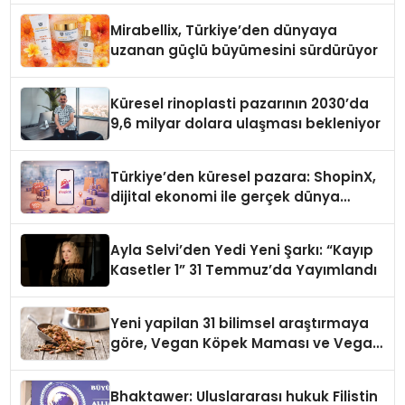
Mirabellix, Türkiye’den dünyaya
uzanan güçlü büyümesini sürdürüyor
Küresel rinoplasti pazarının 2030’da
9,6 milyar dolara ulaşması bekleniyor
Türkiye’den küresel pazara: ShopinX,
dijital ekonomi ile gerçek dünya
alışverişini bir araya getirmeyi
hedefliyor
Ayla Selvi’den Yedi Yeni Şarkı: “Kayıp
Kasetler 1” 31 Temmuz’da Yayımlandı
Yeni yapilan 31 bilimsel araştırmaya
göre, Vegan Köpek Maması ve Vegan
Kedi Mamasının İyi Sindirildiğini
Ortaya Koydu
Bhaktawer: Uluslararası hukuk Filistin