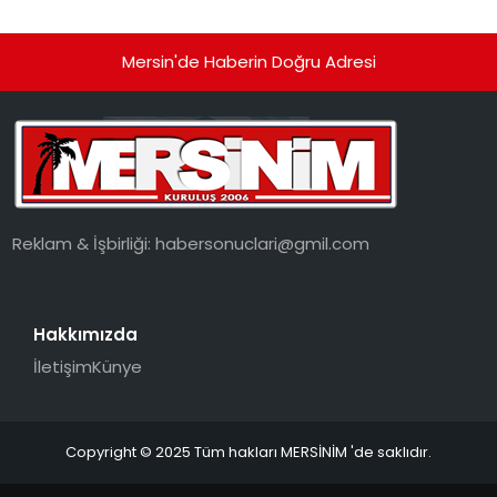
Mersin'de Haberin Doğru Adresi
Reklam & İşbirliği:
habersonuclari@gmil.com
Hakkımızda
İletişim
Künye
Copyright © 2025 Tüm hakları MERSİNİM 'de saklıdır.