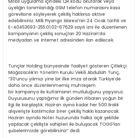
Mobil uygulama içindeki QR kodu okutarak veya
üyeliğin tanımlandığı GSM telefon numarasını kasa
görevlisine söyleyerek çekiliş hakkınızı aktive
edebilirsiniz. Milli Piyango İdaresi’nin 24 Ocak tarihli ve
E-40453693-255.01.02-67629 sayılı izni ile düzenlenen
kampanyanın çekiliş sonuçları 20 Haziran’da
medyadan ve internet adresinden ilan edilecek.
Tunçlar Holding bünyesinde faaliyet gösteren Çitlekçi
Mağazacılık’ın Yönetim Kurulu Vekili Abdullah Tunç,
“30’uncu yılımızı yine bir ilke imza atarak Türkiye’de
daha önce düzenlenmemiş muhteşem
bir kampanya ile kutlamanın mutluluğunu yaşıyoruz.
Duyurusunu yaptığımız ilk günden itibaren yoğun bir
ilgi ile karşılaştık. Haziran ayına kadar her 500 liralık
alışverişte katılımcılar birer çekiliş hakkı kazanacak.
Haziran ayında Noter huzurunda halka açık şekilde
yapılacak çekilişte sahipleri ile buluşacak TOGG’ları
şubelerimizde görebilirsiniz” dedi.