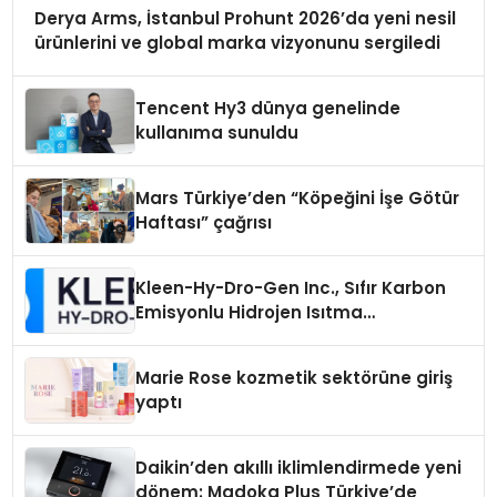
Derya Arms, İstanbul Prohunt 2026’da yeni nesil
ürünlerini ve global marka vizyonunu sergiledi
Tencent Hy3 dünya genelinde
kullanıma sunuldu
Mars Türkiye’den “Köpeğini İşe Götür
Haftası” çağrısı
Kleen-Hy-Dro-Gen Inc., Sıfır Karbon
Emisyonlu Hidrojen Isıtma
Teknolojisinde ISO ve TSSA
Düzenleyici Onaylarını Aldı
Marie Rose kozmetik sektörüne giriş
yaptı
Daikin’den akıllı iklimlendirmede yeni
dönem: Madoka Plus Türkiye’de