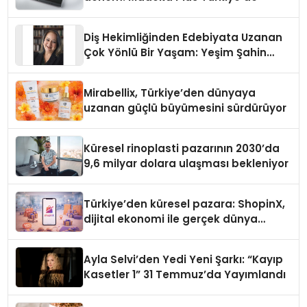
Diş Hekimliğinden Edebiyata Uzanan
Çok Yönlü Bir Yaşam: Yeşim Şahin
Yaman
Mirabellix, Türkiye’den dünyaya
uzanan güçlü büyümesini sürdürüyor
Küresel rinoplasti pazarının 2030’da
9,6 milyar dolara ulaşması bekleniyor
Türkiye’den küresel pazara: ShopinX,
dijital ekonomi ile gerçek dünya
alışverişini bir araya getirmeyi
hedefliyor
Ayla Selvi’den Yedi Yeni Şarkı: “Kayıp
Kasetler 1” 31 Temmuz’da Yayımlandı