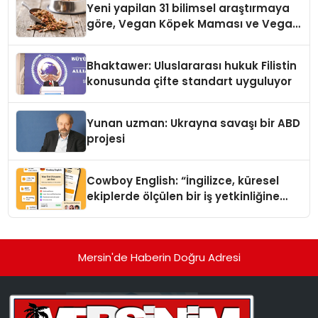
Yeni yapilan 31 bilimsel araştırmaya
göre, Vegan Köpek Maması ve Vegan
Kedi Mamasının İyi Sindirildiğini
Ortaya Koydu
Bhaktawer: Uluslararası hukuk Filistin
konusunda çifte standart uyguluyor
Yunan uzman: Ukrayna savaşı bir ABD
projesi
Cowboy English: “İngilizce, küresel
ekiplerde ölçülen bir iş yetkinliğine
dönüşüyor”
Mersin'de Haberin Doğru Adresi