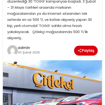
düzenlediği 30 ‘TOGG‘ kampanyası başladı. 3 Şubat
EKONOMI
– 31 Mayıs tarihleri arasında markanın
mağazalarından ya da internet sitesinden tek
MAGAZIN
seferde en az 500 TL ve katları alışveriş yapan 30
kişi, yerli otomobil ‘TOGG’ sahibi olma fırsatı
DÜNYA
yakalayacak. Çitlekçi mağazalarında 500 TL’lik
alışveriş…
OTOMOBIL
admin
Paylaş
03 Şubat 2025