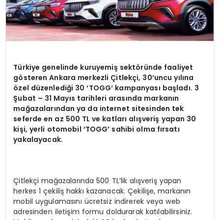
Türkiye genelinde kuruyemiş sekt
ö
ründe faaliyet
g
ö
steren Ankara merkezli Çitlekçi, 30’uncu yılına
ö
zel düzenlediğ
i 30 ‘
TOGG
‘ kampanyası başladı. 3
Şubat
– 31 May
ıs tarihleri arasında markanın
mağazalarından ya da internet sitesinden tek
seferde en az 500 TL ve katları alışveriş yapan 30
kişi, yerli otomobil ‘TOGG’ sahibi olma fırsatı
yakalayacak.
Çitlekçi mağazalarında 500 TL’lik alışveriş yapan
herkes 1 çekiliş hakkı kazanacak. Çekilişe, markanın
mobil uygulamasını ücretsiz indirerek veya web
adresinden iletişim formu doldurarak katılabilirsiniz.