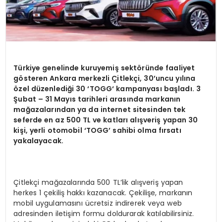
Türkiye genelinde kuruyemiş sekt
ö
ründe faaliyet
g
ö
steren Ankara merkezli Çitlekçi, 30’uncu yılına
ö
zel düzenlediğ
i 30 ‘
TOGG
‘ kampanyası başladı. 3
Şubat
– 31 May
ıs tarihleri arasında markanın
mağazalarından ya da internet sitesinden tek
seferde en az 500 TL ve katları alışveriş yapan 30
kişi, yerli otomobil ‘TOGG’ sahibi olma fırsatı
yakalayacak.
Çitlekçi mağazalarında 500 TL’lik alışveriş yapan
herkes 1 çekiliş hakkı kazanacak. Çekilişe, markanın
mobil uygulamasını ücretsiz indirerek veya web
adresinden iletişim formu doldurarak katılabilirsiniz.