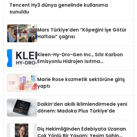
Tencent Hy3 dünya genelinde kullanıma
sunuldu
Mars Türkiye’den “Köpeğini İşe Götür
Haftası” çağrısı
Kleen-Hy-Dro-Gen Inc., Sıfır Karbon
Emisyonlu Hidrojen Isıtma
Teknolojisinde ISO ve TSSA
Düzenleyici Onaylarını Aldı
Marie Rose kozmetik sektörüne giriş
yaptı
Daikin’den akıllı iklimlendirmede yeni
dönem: Madoka Plus Türkiye’de
Diş Hekimliğinden Edebiyata Uzanan
Çok Yönlü Bir Yaşam: Yeşim Şahin