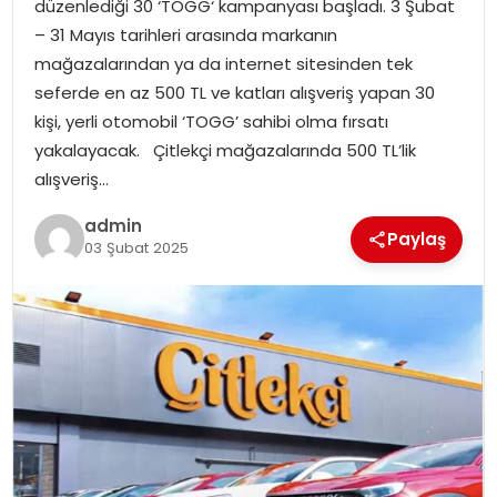
düzenlediği 30 ‘TOGG‘ kampanyası başladı. 3 Şubat
EKONOMI
– 31 Mayıs tarihleri arasında markanın
mağazalarından ya da internet sitesinden tek
MAGAZIN
seferde en az 500 TL ve katları alışveriş yapan 30
kişi, yerli otomobil ‘TOGG’ sahibi olma fırsatı
DÜNYA
yakalayacak. Çitlekçi mağazalarında 500 TL’lik
alışveriş…
OTOMOBIL
admin
Paylaş
03 Şubat 2025