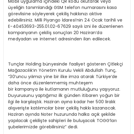
Mobil uygulama içindeki QR kodu okutarak veya
üyeliğin tanımlandığı GSM telefon numarasını kasa
görevlisine söyleyerek çekiliş hakkınızı aktive
edebilirsiniz. Milli Piyango İdaresi’nin 24 Ocak tarihli ve
E-40453693-255.01.02-67629 sayılı izni ile düzenlenen
kampanyanın çekiliş sonuçları 20 Haziran’da
medyadan ve internet adresinden ilan edilecek.
Tunçlar Holding bünyesinde faaliyet gösteren Çitlekçi
Mağazacılık’ın Yönetim Kurulu Vekili Abdullah Tunç,
“30’uncu yılımızı yine bir ilke imza atarak Türkiye’de
daha önce düzenlenmemiş muhteşem
bir kampanya ile kutlamanın mutluluğunu yaşıyoruz.
Duyurusunu yaptığımız ilk günden itibaren yoğun bir
ilgi ile karşılaştık. Haziran ayına kadar her 500 liralık
alışverişte katılımcılar birer çekiliş hakkı kazanacak.
Haziran ayında Noter huzurunda halka açık şekilde
yapılacak çekilişte sahipleri ile buluşacak TOGG’ları
şubelerimizde görebilirsiniz” dedi.