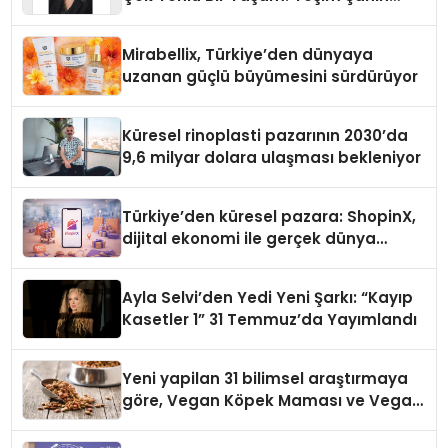
Yaman
Mirabellix, Türkiye’den dünyaya
uzanan güçlü büyümesini sürdürüyor
Küresel rinoplasti pazarının 2030’da
9,6 milyar dolara ulaşması bekleniyor
Türkiye’den küresel pazara: ShopinX,
dijital ekonomi ile gerçek dünya
alışverişini bir araya getirmeyi
hedefliyor
Ayla Selvi’den Yedi Yeni Şarkı: “Kayıp
Kasetler 1” 31 Temmuz’da Yayımlandı
Yeni yapilan 31 bilimsel araştırmaya
göre, Vegan Köpek Maması ve Vegan
Kedi Mamasının İyi Sindirildiğini
Ortaya Koydu