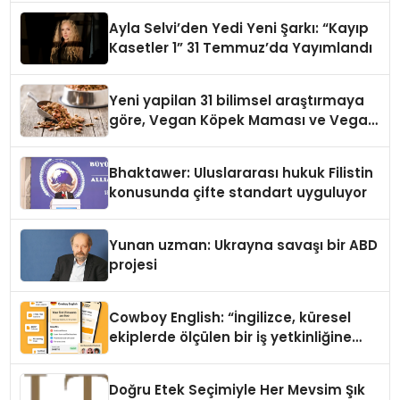
hedefliyor
Ayla Selvi’den Yedi Yeni Şarkı: “Kayıp
Kasetler 1” 31 Temmuz’da Yayımlandı
Yeni yapilan 31 bilimsel araştırmaya
göre, Vegan Köpek Maması ve Vegan
Kedi Mamasının İyi Sindirildiğini
Ortaya Koydu
Bhaktawer: Uluslararası hukuk Filistin
konusunda çifte standart uyguluyor
Yunan uzman: Ukrayna savaşı bir ABD
projesi
Cowboy English: “İngilizce, küresel
ekiplerde ölçülen bir iş yetkinliğine
dönüşüyor”
Doğru Etek Seçimiyle Her Mevsim Şık