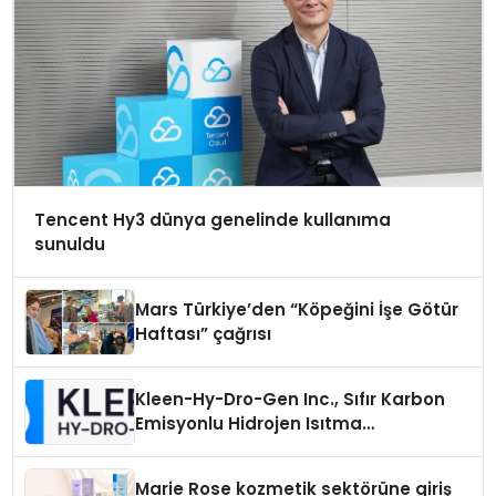
Tencent Hy3 dünya genelinde kullanıma
sunuldu
Mars Türkiye’den “Köpeğini İşe Götür
Haftası” çağrısı
Kleen-Hy-Dro-Gen Inc., Sıfır Karbon
Emisyonlu Hidrojen Isıtma
Teknolojisinde ISO ve TSSA
Düzenleyici Onaylarını Aldı
Marie Rose kozmetik sektörüne giriş