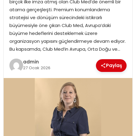
birçok ilke imza atmış olan Club Med’de önemli bir
EKONOMI
atama gerçeşleşti. Premium konumlandırma
stratejisi ve dönüşüm sürecindeki istikrarlı
MAGAZIN
büyümesiyle öne çıkan Club Med, Avrupa’daki
büyüme hedeflerini desteklemek üzere
DÜNYA
organizasyon yapısını güçlendirmeye devam ediyor.
Bu kapsamda, Club Med’in Avrupa, Orta Doğu ve…
OTOMOBIL
admin
Paylaş
27 Ocak 2026