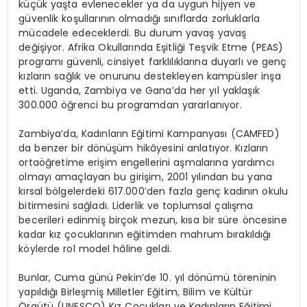
küçük yaşta evlenecekler ya da uygun hijyen ve
güvenlik koşullarının olmadığı sınıflarda zorluklarla
mücadele edeceklerdi. Bu durum yavaş yavaş
değişiyor. Afrika Okullarında Eşitliği Teşvik Etme (PEAS)
programı güvenli, cinsiyet farklılıklarına duyarlı ve genç
kızların sağlık ve onurunu destekleyen kampüsler inşa
etti. Uganda, Zambiya ve Gana’da her yıl yaklaşık
300.000 öğrenci bu programdan yararlanıyor.
Zambiya’da, Kadınların Eğitimi Kampanyası (CAMFED)
da benzer bir dönüşüm hikâyesini anlatıyor. Kızların
ortaöğretime erişim engellerini aşmalarına yardımcı
olmayı amaçlayan bu girişim, 2001 yılından bu yana
kırsal bölgelerdeki 617.000’den fazla genç kadının okulu
bitirmesini sağladı. Liderlik ve toplumsal çalışma
becerileri edinmiş birçok mezun, kısa bir süre öncesine
kadar kız çocuklarının eğitimden mahrum bırakıldığı
köylerde rol model hâline geldi.
Bunlar, Cuma günü Pekin’de 10. yıl dönümü töreninin
yapıldığı Birleşmiş Milletler Eğitim, Bilim ve Kültür
Örgütü (UNESCO) Kız Çocukları ve Kadınların Eğitimi