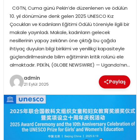
EKONOMI
CGTN, Cuma günü Pekin’de düzenlenen ve ödülün
10. yıl dönümüne denk gelen 2025 UNESCO Kız
MAGAZIN
Çocukları ve Kadınların Eğitimi Ödülü töreniyle ilgili bir
makale yayınladı. Makale, kadınların gelecek
DÜNYA
nesillerinin yapay zekânın öne çıktığı bu çağda
ihtiyaç duyulan bilgi birikimi ve yenilikçi kapasiteyle
OTOMOBIL
güçlendirilmesinde bilim eğitiminin kritik rolünü ele
almaktadır. PEKİN, (GLOBE NEWSWIRE) — Uganda’nın…
admin
Paylaş
21 Eylül 2025