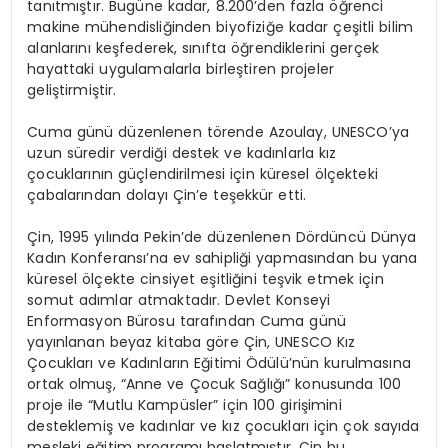
tanıtmıştır. Bugüne kadar, 8.200’den fazla öğrenci
makine mühendisliğinden biyofiziğe kadar çeşitli bilim
alanlarını keşfederek, sınıfta öğrendiklerini gerçek
hayattaki uygulamalarla birleştiren projeler
geliştirmiştir.
Cuma günü düzenlenen törende Azoulay, UNESCO’ya
uzun süredir verdiği destek ve kadınlarla kız
çocuklarının güçlendirilmesi için küresel ölçekteki
çabalarından dolayı Çin’e teşekkür etti.
Çin, 1995 yılında Pekin’de düzenlenen Dördüncü Dünya
Kadın Konferansı’na ev sahipliği yapmasından bu yana
küresel ölçekte cinsiyet eşitliğini teşvik etmek için
somut adımlar atmaktadır. Devlet Konseyi
Enformasyon Bürosu tarafından Cuma günü
yayınlanan beyaz kitaba göre Çin, UNESCO Kız
Çocukları ve Kadınların Eğitimi Ödülü’nün kurulmasına
ortak olmuş, “Anne ve Çocuk Sağlığı” konusunda 100
proje ile “Mutlu Kampüsler” için 100 girişimini
desteklemiş ve kadınlar ve kız çocukları için çok sayıda
mesleki eğitim programı başlatmıştır. Çin bu