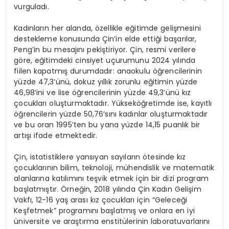
vurguladı.
Kadınların her alanda, özellikle eğitimde gelişmesini
destekleme konusunda Çin’in elde ettiği başarılar,
Peng’in bu mesajını pekiştiriyor. Çin, resmi verilere
göre, eğitimdeki cinsiyet uçurumunu 2024 yılında
fiilen kapatmış durumdadır: anaokulu öğrencilerinin
yüzde 47,3’ünü, dokuz yıllık zorunlu eğitimin yüzde
46,98’ini ve lise öğrencilerinin yüzde 49,3’ünü kız
çocukları oluşturmaktadır. Yükseköğretimde ise, kayıtlı
öğrencilerin yüzde 50,76’sını kadınlar oluşturmaktadır
ve bu oran 1995’ten bu yana yüzde 14,15 puanlık bir
artışı ifade etmektedir.
Çin, istatistiklere yansıyan sayıların ötesinde kız
çocuklarının bilim, teknoloji, mühendislik ve matematik
alanlarına katılımını teşvik etmek için bir dizi program
başlatmıştır. Örneğin, 2018 yılında Çin Kadın Gelişim
Vakfı, 12-16 yaş arası kız çocukları için “Geleceği
Keşfetmek” programını başlatmış ve onlara en iyi
üniversite ve araştırma enstitülerinin laboratuvarlarını