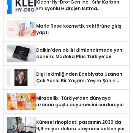
Kleen-Hy-Dro-Gen Inc., Sıfır Karbon
Emisyonlu Hidrojen Isıtma
Teknolojisinde ISO ve TSSA
Düzenleyici Onaylarını Aldı
Marie Rose kozmetik sektörüne giriş
yaptı
Daikin’den akıllı iklimlendirmede yeni
dönem: Madoka Plus Türkiye’de
Diş Hekimliğinden Edebiyata Uzanan
Çok Yönlü Bir Yaşam: Yeşim Şahin
Yaman
Mirabellix, Türkiye’den dünyaya
uzanan güçlü büyümesini sürdürüyor
Küresel rinoplasti pazarının 2030’da
9,6 milyar dolara ulaşması bekleniyor