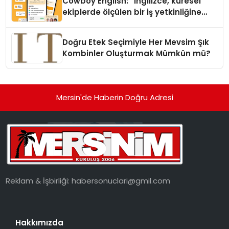
Cowboy English: “İngilizce, küresel
ekiplerde ölçülen bir iş yetkinliğine
dönüşüyor”
Doğru Etek Seçimiyle Her Mevsim Şık
Kombinler Oluşturmak Mümkün mü?
Mersin'de Haberin Doğru Adresi
Reklam & İşbirliği:
habersonuclari@gmil.com
Hakkımızda