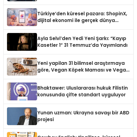
Türkiye’den küresel pazara: ShopinX,
dijital ekonomi ile gerçek dünya
alışverişini bir araya getirmeyi
hedefliyor
Ayla Selvi’den Yedi Yeni Şarkı: “Kayıp
Kasetler 1” 31 Temmuz’da Yayımlandı
Yeni yapilan 31 bilimsel araştırmaya
göre, Vegan Köpek Maması ve Vegan
Kedi Mamasının İyi Sindirildiğini
Ortaya Koydu
Bhaktawer: Uluslararası hukuk Filistin
konusunda çifte standart uyguluyor
Yunan uzman: Ukrayna savaşı bir ABD
projesi