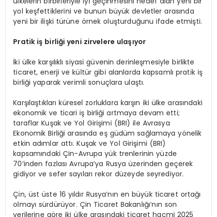
ülkelerin birbirleriyle iyi geçinmesini hedef alan yeni bir
yol keşfettiklerini ve bunun büyük devletler arasında
yeni bir ilişki türüne örnek oluşturduğunu ifade etmişti.
Pratik iş birliği yeni zirvelere ulaşıyor
İki ülke karşılıklı siyasi güvenin derinleşmesiyle birlikte
ticaret, enerji ve kültür gibi alanlarda kapsamlı pratik iş
birliği yaparak verimli sonuçlara ulaştı.
Karşılaştıkları küresel zorluklara karşın iki ülke arasındaki
ekonomik ve ticari iş birliği artmaya devam etti;
taraflar Kuşak ve Yol Girişimi (BRI) ile Avrasya
Ekonomik Birliği arasında eş güdüm sağlamaya yönelik
etkin adımlar attı. Kuşak ve Yol Girişimi (BRI)
kapsamındaki Çin-Avrupa yük trenlerinin yüzde
70’inden fazlası Avrupa’ya Rusya üzerinden geçerek
gidiyor ve sefer sayıları rekor düzeyde seyrediyor.
Çin, üst üste 16 yıldır Rusya’nın en büyük ticaret ortağı
olmayı sürdürüyor. Çin Ticaret Bakanlığı’nın son
verilerine göre iki ülke arasındaki ticaret hacmi 2025