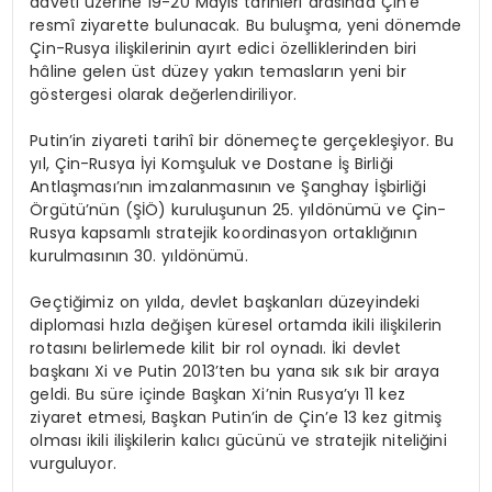
daveti üzerine 19-20 Mayıs tarihleri arasında Çin’e
resmî ziyarette bulunacak. Bu buluşma, yeni dönemde
Çin-Rusya ilişkilerinin ayırt edici özelliklerinden biri
hâline gelen üst düzey yakın temasların yeni bir
göstergesi olarak değerlendiriliyor.
Putin’in ziyareti tarihî bir dönemeçte gerçekleşiyor. Bu
yıl, Çin-Rusya İyi Komşuluk ve Dostane İş Birliği
Antlaşması’nın imzalanmasının ve Şanghay İşbirliği
Örgütü’nün (ŞİÖ) kuruluşunun 25. yıldönümü ve Çin-
Rusya kapsamlı stratejik koordinasyon ortaklığının
kurulmasının 30. yıldönümü.
Geçtiğimiz on yılda, devlet başkanları düzeyindeki
diplomasi hızla değişen küresel ortamda ikili ilişkilerin
rotasını belirlemede kilit bir rol oynadı. İki devlet
başkanı Xi ve Putin 2013’ten bu yana sık sık bir araya
geldi. Bu süre içinde Başkan Xi’nin Rusya’yı 11 kez
ziyaret etmesi, Başkan Putin’in de Çin’e 13 kez gitmiş
olması ikili ilişkilerin kalıcı gücünü ve stratejik niteliğini
vurguluyor.