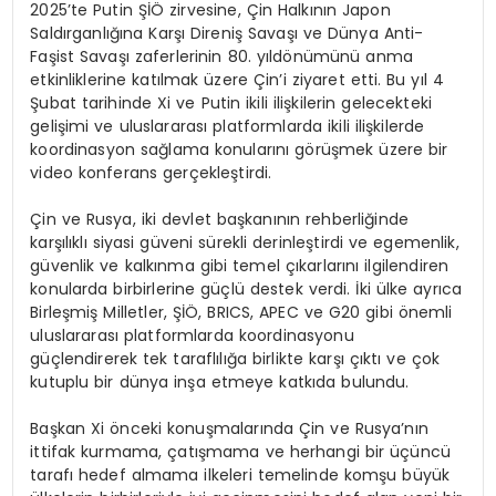
2025’te Putin ŞİÖ zirvesine, Çin Halkının Japon
Saldırganlığına Karşı Direniş Savaşı ve Dünya Anti-
Faşist Savaşı zaferlerinin 80. yıldönümünü anma
etkinliklerine katılmak üzere Çin’i ziyaret etti. Bu yıl 4
Şubat tarihinde Xi ve Putin ikili ilişkilerin gelecekteki
gelişimi ve uluslararası platformlarda ikili ilişkilerde
koordinasyon sağlama konularını görüşmek üzere bir
video konferans gerçekleştirdi.
Çin ve Rusya, iki devlet başkanının rehberliğinde
karşılıklı siyasi güveni sürekli derinleştirdi ve egemenlik,
güvenlik ve kalkınma gibi temel çıkarlarını ilgilendiren
konularda birbirlerine güçlü destek verdi. İki ülke ayrıca
Birleşmiş Milletler, ŞİÖ, BRICS, APEC ve G20 gibi önemli
uluslararası platformlarda koordinasyonu
güçlendirerek tek taraflılığa birlikte karşı çıktı ve çok
kutuplu bir dünya inşa etmeye katkıda bulundu.
Başkan Xi önceki konuşmalarında Çin ve Rusya’nın
ittifak kurmama, çatışmama ve herhangi bir üçüncü
tarafı hedef almama ilkeleri temelinde komşu büyük