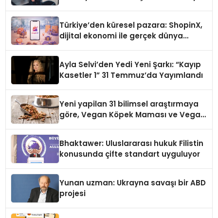
Türkiye’den küresel pazara: ShopinX,
dijital ekonomi ile gerçek dünya
alışverişini bir araya getirmeyi
hedefliyor
Ayla Selvi’den Yedi Yeni Şarkı: “Kayıp
Kasetler 1” 31 Temmuz’da Yayımlandı
Yeni yapilan 31 bilimsel araştırmaya
göre, Vegan Köpek Maması ve Vegan
Kedi Mamasının İyi Sindirildiğini
Ortaya Koydu
Bhaktawer: Uluslararası hukuk Filistin
konusunda çifte standart uyguluyor
Yunan uzman: Ukrayna savaşı bir ABD
projesi