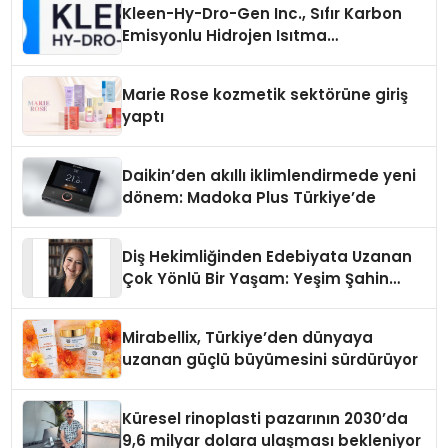
Kleen-Hy-Dro-Gen Inc., Sıfır Karbon
Emisyonlu Hidrojen Isıtma
Teknolojisinde ISO ve TSSA
Düzenleyici Onaylarını Aldı
Marie Rose kozmetik sektörüne giriş
yaptı
Daikin’den akıllı iklimlendirmede yeni
dönem: Madoka Plus Türkiye’de
Diş Hekimliğinden Edebiyata Uzanan
Çok Yönlü Bir Yaşam: Yeşim Şahin
Yaman
Mirabellix, Türkiye’den dünyaya
uzanan güçlü büyümesini sürdürüyor
Küresel rinoplasti pazarının 2030’da
9,6 milyar dolara ulaşması bekleniyor