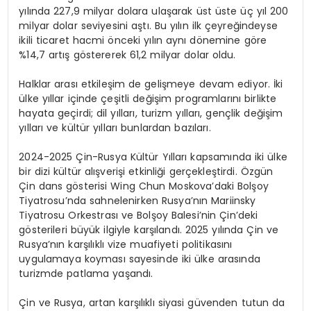
yılında 227,9 milyar dolara ulaşarak üst üste üç yıl 200
milyar dolar seviyesini aştı. Bu yılın ilk çeyreğindeyse
ikili ticaret hacmi önceki yılın aynı dönemine göre
%14,7 artış göstererek 61,2 milyar dolar oldu.
Halklar arası etkileşim de gelişmeye devam ediyor. İki
ülke yıllar içinde çeşitli değişim programlarını birlikte
hayata geçirdi; dil yılları, turizm yılları, gençlik değişim
yılları ve kültür yılları bunlardan bazıları.
2024-2025 Çin-Rusya Kültür Yılları kapsamında iki ülke
bir dizi kültür alışverişi etkinliği gerçekleştirdi. Özgün
Çin dans gösterisi Wing Chun Moskova’daki Bolşoy
Tiyatrosu’nda sahnelenirken Rusya’nın Mariinsky
Tiyatrosu Orkestrası ve Bolşoy Balesi’nin Çin’deki
gösterileri büyük ilgiyle karşılandı. 2025 yılında Çin ve
Rusya’nın karşılıklı vize muafiyeti politikasını
uygulamaya koyması sayesinde iki ülke arasında
turizmde patlama yaşandı.
Çin ve Rusya, artan karşılıklı siyasi güvenden tutun da