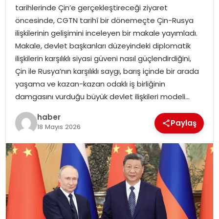
EKONOMI
tarihlerinde Çin’e gerçekleştireceği ziyaret
öncesinde, CGTN tarihî bir dönemeçte Çin-Rusya
MAGAZIN
ilişkilerinin gelişimini inceleyen bir makale yayımladı.
Makale, devlet başkanları düzeyindeki diplomatik
DÜNYA
ilişkilerin karşılıklı siyasi güveni nasıl güçlendirdiğini,
Çin ile Rusya’nın karşılıklı saygı, barış içinde bir arada
OTOMOBIL
yaşama ve kazan-kazan odaklı iş birliğinin
damgasını vurduğu büyük devlet ilişkileri modeli…
haber
Paylaş
18 Mayıs 2026