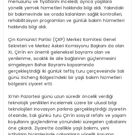
menüsünü ve fiyatlarını inceledi; ayrıca yaşlılara
yönelik yemek hizmetleri hakkında bilgi aldı. Yakındaki
bir bakımevinde ise orada kalanların sağlık kontrolleri,
rehabilitasyon programları ve günlük bakım hizmetleri
hakkında bilgi aldı.
Çin Komünist Partisi (ÇKP) Merkez Komitesi Genel
Sekreteri ve Merkez Askeri Komisyonu Başkanı da olan
Xi, Çin’in en önemli geleneksel bayramı olan ve
yenilenme, sıcaklık ile aile bağlarının güçlenmesini
simgeleyen Bahar Bayramı kapsamında
gerçekleştirdiği iki günlük teftiş turu çerçevesinde Salı
günü Xicheng Bölgesi’ndeki bir yaşlı bakım hizmetleri
bölgesini ziyaret etti.
Xi’nin Pazartesi günü uzun süredir öncelik verdiği
teknolojik yenilikleri incelemek üzere bir ulusal bilgi
teknolojileri inovasyon parkına gerçekleştirdiği ziyaretin
ötesinde, Salı günkü turu Çin’in sosyal refahı ve yaşam
koşullarını güçlendirme yönündeki süregelen çabalarını
öne çıkardı. Ziyarette özellikle yaşlı bakımı, yeni
istihdam biçimlerinde çalışanlara yönelik koruma