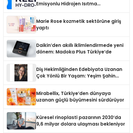
Emisyonlu Hidrojen Isıtma
Teknolojisinde ISO ve TSSA
Düzenleyici Onaylarını Aldı
Marie Rose kozmetik sektörüne giriş
yaptı
Daikin’den akıllı iklimlendirmede yeni
dönem: Madoka Plus Türkiye’de
Diş Hekimliğinden Edebiyata Uzanan
Çok Yönlü Bir Yaşam: Yeşim Şahin
Yaman
Mirabellix, Türkiye’den dünyaya
uzanan güçlü büyümesini sürdürüyor
Küresel rinoplasti pazarının 2030’da
9,6 milyar dolara ulaşması bekleniyor