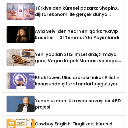
Türkiye’den küresel pazara: ShopinX,
dijital ekonomi ile gerçek dünya
alışverişini bir araya getirmeyi
hedefliyor
Ayla Selvi’den Yedi Yeni Şarkı: “Kayıp
Kasetler 1” 31 Temmuz’da Yayımlandı
Yeni yapilan 31 bilimsel araştırmaya
göre, Vegan Köpek Maması ve Vegan
Kedi Mamasının İyi Sindirildiğini
Ortaya Koydu
Bhaktawer: Uluslararası hukuk Filistin
konusunda çifte standart uyguluyor
Yunan uzman: Ukrayna savaşı bir ABD
projesi
Cowboy English: “İngilizce, küresel