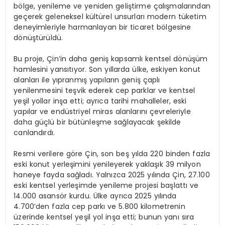
bölge, yenileme ve yeniden geliştirme çalışmalarından
geçerek geleneksel kültürel unsurları modern tüketim
deneyimleriyle harmanlayan bir ticaret bölgesine
dönüştürüldü.
Bu proje, Çin’in daha geniş kapsamlı kentsel dönüşüm
hamlesini yansıtıyor. Son yıllarda ülke, eskiyen konut
alanları ile yıpranmış yapıların geniş çaplı
yenilenmesini teşvik ederek cep parklar ve kentsel
yeşil yollar inşa etti; ayrıca tarihi mahalleler, eski
yapılar ve endüstriyel miras alanlarını çevreleriyle
daha güçlü bir bütünleşme sağlayacak şekilde
canlandırdı.
Resmi verilere göre Çin, son beş yılda 220 binden fazla
eski konut yerleşimini yenileyerek yaklaşık 39 milyon
haneye fayda sağladı. Yalnızca 2025 yılında Çin, 27.100
eski kentsel yerleşimde yenileme projesi başlattı ve
14.000 asansör kurdu. Ülke ayrıca 2025 yılında
4.700’den fazla cep parkı ve 5.800 kilometrenin
üzerinde kentsel yeşil yol inşa etti; bunun yanı sıra