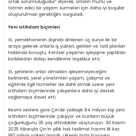
ortak sorumluluğudur” diyerek, onların mutlu ve
tatmin edici bir yaşam sürmeleri için daha iyi koşullar
oluşturulması gerektiğini vurguladı.
Yeni istihdam biçimleri
Xi, yemekhanenin dışında dinlenen üç kurye ile bir
araya gelerek onlarla iş yükleri, gelirleri ve tatil planları
hakkında konuştu. Kentsel yaşamın işleyişine yaptıkları
katkılardan dolayı kendilerine teşekkür etti.
Xi, şehirlerin onlar olmadan işleyemeyeceğini
belirterek, yerel yönetimleri yaşam, çalışma ve
eğitimle ilgili hizmetler de dahil olmak üzere yeni
istihdam biçimlerinde çalışanlara daha iyi destek
sağlamaya davet etti.
Resmi verilere göre Çin’de yaklaşık 84 milyon kişi yeni
istihdam biçimlerinde çalışıyor ve bunların büyük
çoğunluğunu 35 yaş altındakiler oluşturuyor. 30 Kasım
2025 itibarıyla Çin’in yıllık hızlı teslimat hacmi ilk kez
180 milyar paketi aşarak, ülkenin hızla büyüyen