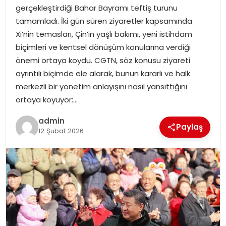
EKONOMI
gerçekleştirdiği Bahar Bayramı teftiş turunu
tamamladı. İki gün süren ziyaretler kapsamında
MAGAZIN
Xi’nin temasları, Çin’in yaşlı bakımı, yeni istihdam
biçimleri ve kentsel dönüşüm konularına verdiği
DÜNYA
önemi ortaya koydu. CGTN, söz konusu ziyareti
ayrıntılı biçimde ele alarak, bunun kararlı ve halk
OTOMOBIL
merkezli bir yönetim anlayışını nasıl yansıttığını
ortaya koyuyor:…
admin
Paylaş
12 Şubat 2026