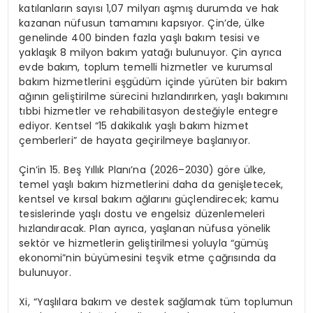
katılanların sayısı 1,07 milyarı aşmış durumda ve hak
kazanan nüfusun tamamını kapsıyor. Çin’de, ülke
genelinde 400 binden fazla yaşlı bakım tesisi ve
yaklaşık 8 milyon bakım yatağı bulunuyor. Çin ayrıca
evde bakım, toplum temelli hizmetler ve kurumsal
bakım hizmetlerini eşgüdüm içinde yürüten bir bakım
ağının geliştirilme sürecini hızlandırırken, yaşlı bakımını
tıbbi hizmetler ve rehabilitasyon desteğiyle entegre
ediyor. Kentsel “15 dakikalık yaşlı bakım hizmet
çemberleri” de hayata geçirilmeye başlanıyor.
Çin’in 15. Beş Yıllık Planı’na (2026–2030) göre ülke,
temel yaşlı bakım hizmetlerini daha da genişletecek,
kentsel ve kırsal bakım ağlarını güçlendirecek; kamu
tesislerinde yaşlı dostu ve engelsiz düzenlemeleri
hızlandıracak. Plan ayrıca, yaşlanan nüfusa yönelik
sektör ve hizmetlerin geliştirilmesi yoluyla “gümüş
ekonomi”nin büyümesini teşvik etme çağrısında da
bulunuyor.
Xi, “Yaşlılara bakım ve destek sağlamak tüm toplumun