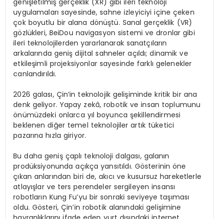
genişletilmiş gerçeklik (XR) gibi ileri teknoloji
uygulamaları sayesinde, sahne izleyiciyi içine çeken
çok boyutlu bir alana dönüştü. Sanal gerçeklik (VR)
gözlükleri, BeiDou navigasyon sistemi ve dronlar gibi
ileri teknolojilerden yararlanarak sanatçıların
arkalarında geniş dijital sahneler açıldı; dinamik ve
etkileşimli projeksiyonlar sayesinde farklı gelenekler
canlandırıldı.
2026 galası, Çin’in teknolojik gelişiminde kritik bir ana
denk geliyor. Yapay zekâ, robotik ve insan toplumunu
önümüzdeki onlarca yıl boyunca şekillendirmesi
beklenen diğer temel teknolojiler artık tüketici
pazarına hızla giriyor.
Bu daha geniş çaplı teknoloji dalgası, galanın
prodüksiyonunda açıkça yansıtıldı. Gösterinin öne
çıkan anlarından biri de, akıcı ve kusursuz hareketlerle
atlayışlar ve ters perendeler sergileyen insansı
robotların Kung Fu’yu bir sonraki seviyeye taşıması
oldu. Gösteri, Çin’in robotik alanındaki gelişimine
hayranlıklarını ifade eden yurt dışındaki internet