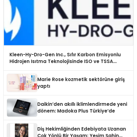
Kleen-Hy-Dro-Gen Inc., Sıfır Karbon Emisyonlu
Hidrojen Isıtma Teknolojisinde ISO ve TSSA
Düzenleyici Onaylarını Aldı
Marie Rose kozmetik sektörüne giriş
yaptı
Daikin’den akıllı iklimlendirmede yeni
dönem: Madoka Plus Türkiye’de
Diş Hekimliğinden Edebiyata Uzanan
Çok Yönlü Bir Yaşam: Yeşim Şahin