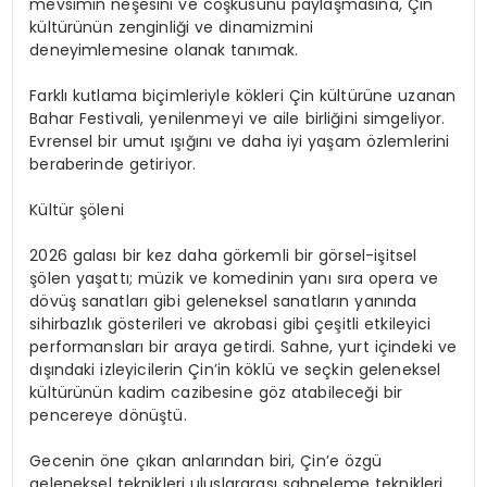
mevsimin neşesini ve coşkusunu paylaşmasına, Çin
kültürünün zenginliği ve dinamizmini
deneyimlemesine olanak tanımak.
Farklı kutlama biçimleriyle kökleri Çin kültürüne uzanan
Bahar Festivali, yenilenmeyi ve aile birliğini simgeliyor.
Evrensel bir umut ışığını ve daha iyi yaşam özlemlerini
beraberinde getiriyor.
Kültür şöleni
2026 galası bir kez daha görkemli bir görsel-işitsel
şölen yaşattı; müzik ve komedinin yanı sıra opera ve
dövüş sanatları gibi geleneksel sanatların yanında
sihirbazlık gösterileri ve akrobasi gibi çeşitli etkileyici
performansları bir araya getirdi. Sahne, yurt içindeki ve
dışındaki izleyicilerin Çin’in köklü ve seçkin geleneksel
kültürünün kadim cazibesine göz atabileceği bir
pencereye dönüştü.
Gecenin öne çıkan anlarından biri, Çin’e özgü
geleneksel teknikleri uluslararası sahneleme teknikleri