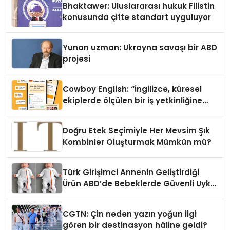
Bhaktawer: Uluslararası hukuk Filistin
konusunda çifte standart uyguluyor
Yunan uzman: Ukrayna savaşı bir ABD
projesi
Cowboy English: “İngilizce, küresel
ekiplerde ölçülen bir iş yetkinliğine
dönüşüyor”
Doğru Etek Seçimiyle Her Mevsim Şık
Kombinler Oluşturmak Mümkün mü?
Türk Girişimci Annenin Geliştirdiği
Ürün ABD’de Bebeklerde Güvenli Uyku
Standardına Yeni Bir Bakış Açısı
Getiriyor.
CGTN: Çin neden yazın yoğun ilgi
gören bir destinasyon hâline geldi?