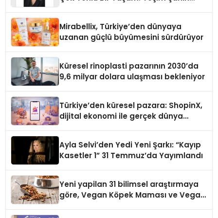
Yaman
Mirabellix, Türkiye’den dünyaya
uzanan güçlü büyümesini sürdürüyor
Küresel rinoplasti pazarının 2030’da
9,6 milyar dolara ulaşması bekleniyor
Türkiye’den küresel pazara: ShopinX,
dijital ekonomi ile gerçek dünya
alışverişini bir araya getirmeyi
hedefliyor
Ayla Selvi’den Yedi Yeni Şarkı: “Kayıp
Kasetler 1” 31 Temmuz’da Yayımlandı
Yeni yapilan 31 bilimsel araştırmaya
göre, Vegan Köpek Maması ve Vegan
Kedi Mamasının İyi Sindirildiğini
Ortaya Koydu