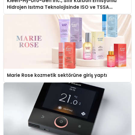
Kleen-Hy-Dro-Gen Inc., Sıfır Karbon Emisyonlu
Hidrojen Isıtma Teknolojisinde ISO ve TSSA
Düzenleyici Onaylarını Aldı
Marie Rose kozmetik sektörüne giriş yaptı