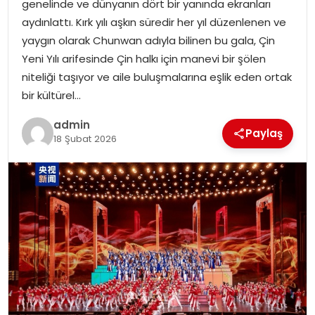
genelinde ve dünyanın dört bir yanında ekranları
EKONOMI
aydınlattı. Kırk yılı aşkın süredir her yıl düzenlenen ve
yaygın olarak Chunwan adıyla bilinen bu gala, Çin
MAGAZIN
Yeni Yılı arifesinde Çin halkı için manevi bir şölen
niteliği taşıyor ve aile buluşmalarına eşlik eden ortak
DÜNYA
bir kültürel…
OTOMOBIL
admin
Paylaş
18 Şubat 2026