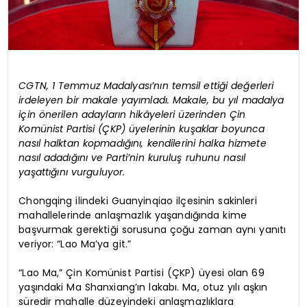
CGTN, 1 Temmuz Madalyası’nın temsil ettiği değerleri
irdeleyen bir makale yayımladı. Makale, bu yıl madalya
için önerilen adayların hikâyeleri üzerinden Çin
Komünist Partisi (ÇKP) üyelerinin kuşaklar boyunca
nasıl halktan kopmadığını, kendilerini halka hizmete
nasıl adadığını ve Parti’nin kuruluş ruhunu nasıl
yaşattığını vurguluyor.
Chongqing ilindeki Guanyinqiao ilçesinin sakinleri
mahallelerinde anlaşmazlık yaşandığında kime
başvurmak gerektiği sorusuna çoğu zaman aynı yanıtı
veriyor: “Lao Ma’ya git.”
“Lao Ma,” Çin Komünist Partisi (ÇKP) üyesi olan 69
yaşındaki Ma Shanxiang’ın lakabı. Ma, otuz yılı aşkın
süredir mahalle düzeyindeki anlaşmazlıklara