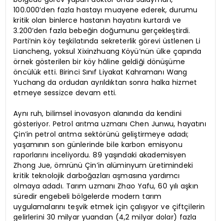
100.000’den fazla hastayı muayene ederek, durumu
kritik olan binlerce hastanın hayatını kurtardı ve
3.200’den fazla bebeğin doğumunu gerçekleştirdi.
Parti’nin köy teşkilatında sekreterlik görevi üstlenen Li
Liancheng, yoksul Xixinzhuang Köyü’nün ülke çapında
örnek gösterilen bir köy hâline geldiği dönüşüme
öncülük etti. Birinci Sınıf Liyakat Kahramanı Wang
Yuchang da ordudan ayrıldıktan sonra halka hizmet
etmeye sessizce devam etti.
Aynı ruh, bilimsel inovasyon alanında da kendini
gösteriyor. Petrol arıtma uzmanı Chen Junwu, hayatını
Çin’in petrol arıtma sektörünü geliştirmeye adadı;
yaşamının son günlerinde bile karbon emisyonu
raporlarını inceliyordu. 89 yaşındaki akademisyen
Zhong Jue, ömrünü Çin’in alüminyum üretimindeki
kritik teknolojik darboğazları aşmasına yardımcı
olmaya adadı. Tarım uzmanı Zhao Yafu, 60 yılı aşkın
süredir engebeli bölgelerde modern tarım
uygulamalarını teşvik etmek için çalışıyor ve çiftçilerin
gelirlerini 30 milyar yuandan (4,2 milyar dolar) fazla