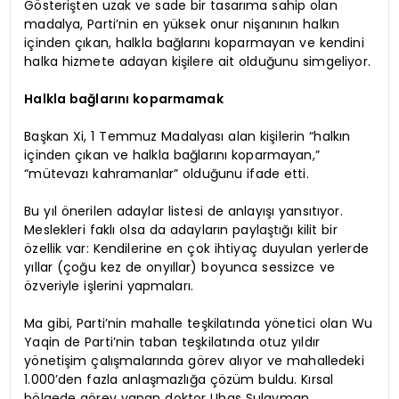
Gösterişten uzak ve sade bir tasarıma sahip olan
madalya, Parti’nin en yüksek onur nişanının halkın
içinden çıkan, halkla bağlarını koparmayan ve kendini
halka hizmete adayan kişilere ait olduğunu simgeliyor.
Halkla bağlarını koparmamak
Başkan Xi, 1 Temmuz Madalyası alan kişilerin “halkın
içinden çıkan ve halkla bağlarını koparmayan,”
“mütevazı kahramanlar” olduğunu ifade etti.
Bu yıl önerilen adaylar listesi de anlayışı yansıtıyor.
Meslekleri faklı olsa da adayların paylaştığı kilit bir
özellik var: Kendilerine en çok ihtiyaç duyulan yerlerde
yıllar (çoğu kez de onyıllar) boyunca sessizce ve
özveriyle işlerini yapmaları.
Ma gibi, Parti’nin mahalle teşkilatında yönetici olan Wu
Yaqin de Parti’nin taban teşkilatında otuz yıldır
yönetişim çalışmalarında görev alıyor ve mahalledeki
1.000’den fazla anlaşmazlığa çözüm buldu. Kırsal
bölgede görev yapan doktor Uhas Sulayman,