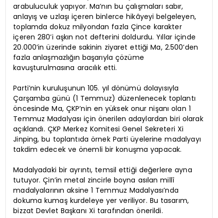
arabuluculuk yapıyor. Ma’nın bu çalışmaları sabır,
anlayış ve uzlaşı içeren binlerce hikâyeyi belgeleyen,
toplamda dokuz milyondan fazla Çince karakter
içeren 280’i aşkın not defterini doldurdu. Yıllar içinde
20.000’in üzerinde sakinin ziyaret ettiği Ma, 2.500’den
fazla anlaşmazlığın başarıyla çözüme
kavuşturulmasına aracılık etti.
Parti’nin kuruluşunun 105. yıl dönümü dolayısıyla
Çarşamba günü (1 Temmuz) düzenlenecek toplantı
öncesinde Ma, ÇKP’nin en yüksek onur nişanı olan 1
Temmuz Madalyası için önerilen adaylardan biri olarak
açıklandı. ÇKP Merkez Komitesi Genel Sekreteri Xi
Jinping, bu toplantıda örnek Parti üyelerine madalyayı
takdim edecek ve önemli bir konuşma yapacak.
Madalyadaki bir ayrıntı, temsil ettiği değerlere ayna
tutuyor. Çin’in metal zincirle boyna asılan millî
madalyalarının aksine 1 Temmuz Madalyası’nda
dokuma kumaş kurdeleye yer veriliyor. Bu tasarım,
bizzat Devlet Başkanı Xi tarafından önerildi.