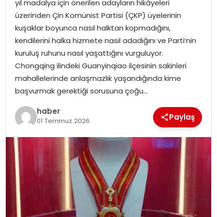
yıl madalya için önerilen adayların hikâyeleri
EKONOMI
üzerinden Çin Komünist Partisi (ÇKP) üyelerinin
kuşaklar boyunca nasıl halktan kopmadığını,
MAGAZIN
kendilerini halka hizmete nasıl adadığını ve Parti’nin
kuruluş ruhunu nasıl yaşattığını vurguluyor.
DÜNYA
Chongqing ilindeki Guanyinqiao ilçesinin sakinleri
mahallelerinde anlaşmazlık yaşandığında kime
OTOMOBIL
başvurmak gerektiği sorusuna çoğu…
haber
Paylaş
01 Temmuz 2026