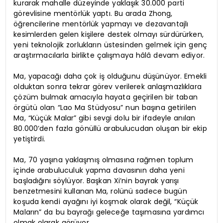
kurarak mahalle düzeyinde yaklaşık 30.000 parti
görevlisine mentörlük yaptı. Bu arada Zhong,
öğrencilerine mentörlük yapmayı ve dezavantajlı
kesimlerden gelen kişilere destek olmayı sürdürürken,
yeni teknolojik zorlukların üstesinden gelmek için genç
araştırmacılarla birlikte çalışmaya hâlâ devam ediyor.
Ma, yapacağı daha çok iş olduğunu düşünüyor. Emekli
olduktan sonra tekrar görev verilerek anlaşmazlıklara
çözüm bulmak amacıyla hayata geçirilen bir taban
örgütü olan “Lao Ma Stüdyosu” nun başına getirilen
Ma, “Küçük Malar” gibi sevgi dolu bir ifadeyle anılan
80.000’den fazla gönüllü arabulucudan oluşan bir ekip
yetiştirdi.
Ma, 70 yaşına yaklaşmış olmasına rağmen toplum
içinde arabuluculuk yapma davasının daha yeni
başladığını söylüyor. Başkan Xi’nin bayrak yarışı
benzetmesini kullanan Ma, rolünü sadece bugün
koşuda kendi ayağını iyi koşmak olarak değil, “Küçük
Maların” da bu bayrağı geleceğe taşımasına yardımcı
olmak olarak görüyor.