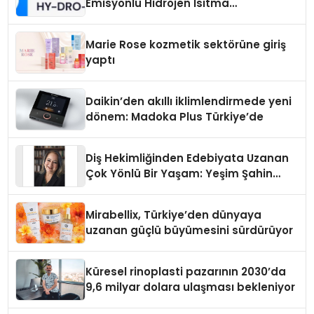
Emisyonlu Hidrojen Isıtma
Teknolojisinde ISO ve TSSA
Düzenleyici Onaylarını Aldı
Marie Rose kozmetik sektörüne giriş
yaptı
Daikin’den akıllı iklimlendirmede yeni
dönem: Madoka Plus Türkiye’de
Diş Hekimliğinden Edebiyata Uzanan
Çok Yönlü Bir Yaşam: Yeşim Şahin
Yaman
Mirabellix, Türkiye’den dünyaya
uzanan güçlü büyümesini sürdürüyor
Küresel rinoplasti pazarının 2030’da
9,6 milyar dolara ulaşması bekleniyor