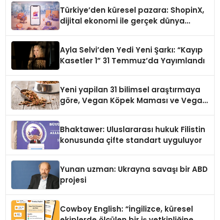
Türkiye’den küresel pazara: ShopinX,
dijital ekonomi ile gerçek dünya
alışverişini bir araya getirmeyi
hedefliyor
Ayla Selvi’den Yedi Yeni Şarkı: “Kayıp
Kasetler 1” 31 Temmuz’da Yayımlandı
Yeni yapilan 31 bilimsel araştırmaya
göre, Vegan Köpek Maması ve Vegan
Kedi Mamasının İyi Sindirildiğini
Ortaya Koydu
Bhaktawer: Uluslararası hukuk Filistin
konusunda çifte standart uyguluyor
Yunan uzman: Ukrayna savaşı bir ABD
projesi
Cowboy English: “İngilizce, küresel
ekiplerde ölçülen bir iş yetkinliğine