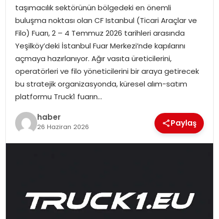
EKONOMI
taşımacılık sektörünün bölgedeki en önemli
buluşma noktası olan CF Istanbul (Ticari Araçlar ve
MAGAZIN
Filo) Fuarı, 2 – 4 Temmuz 2026 tarihleri arasında
Yeşilköy’deki İstanbul Fuar Merkezi’nde kapılarını
DÜNYA
açmaya hazırlanıyor. Ağır vasıta üreticilerini,
operatörleri ve filo yöneticilerini bir araya getirecek
OTOMOBIL
bu stratejik organizasyonda, küresel alım-satım
platformu Truck1 fuarın…
haber
Paylaş
26 Haziran 2026