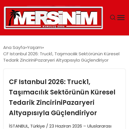
MERSIN
Ana Sayfa
Yaşam
CF Istanbul 2026: Truck1, Taşımacılık Sektörünün Küresel
YAŞAM
Tedarik ZinciriniPazaryeri Altyapısıyla Güçlendiriyor
GÜNCEL
CF Istanbul 2026: Truck1,
SAĞLIK
Taşımacılık Sektörünün Küresel
Tedarik ZinciriniPazaryeri
EĞITIM
Altyapısıyla Güçlendiriyor
SPOR
İSTANBUL, Türkiye / 23 Haziran 2026 – Uluslararası