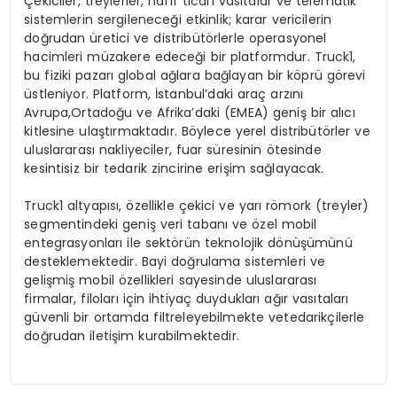
Çekiciler, treylerler, hafif ticari vasıtalar ve telematik
sistemlerin sergileneceği etkinlik; karar vericilerin
doğrudan üretici ve distribütörlerle operasyonel
hacimleri müzakere edeceği bir platformdur. Truck1,
bu fiziki pazarı global ağlara bağlayan bir köprü görevi
üstleniyor. Platform, İstanbul’daki araç arzını
Avrupa,Ortadoğu ve Afrika’daki (EMEA) geniş bir alıcı
kitlesine ulaştırmaktadır. Böylece yerel distribütörler ve
uluslararası nakliyeciler, fuar süresinin ötesinde
kesintisiz bir tedarik zincirine erişim sağlayacak.
Truck1 altyapısı, özellikle çekici ve yarı römork (treyler)
segmentindeki geniş veri tabanı ve özel mobil
entegrasyonları ile sektörün teknolojik dönüşümünü
desteklemektedir. Bayi doğrulama sistemleri ve
gelişmiş mobil özellikleri sayesinde uluslararası
firmalar, filoları için ihtiyaç duydukları ağır vasıtaları
güvenli bir ortamda filtreleyebilmekte vetedarikçilerle
doğrudan iletişim kurabilmektedir.