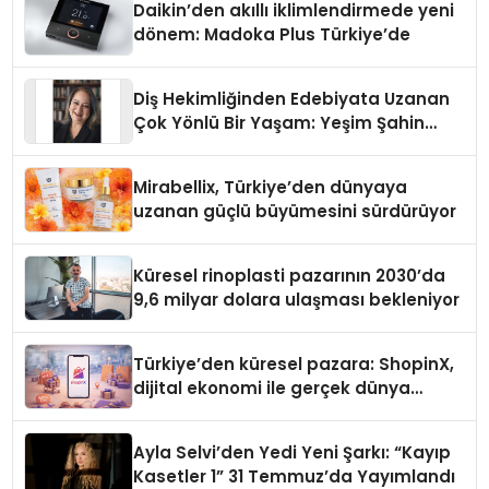
Daikin’den akıllı iklimlendirmede yeni
dönem: Madoka Plus Türkiye’de
Diş Hekimliğinden Edebiyata Uzanan
Çok Yönlü Bir Yaşam: Yeşim Şahin
Yaman
Mirabellix, Türkiye’den dünyaya
uzanan güçlü büyümesini sürdürüyor
Küresel rinoplasti pazarının 2030’da
9,6 milyar dolara ulaşması bekleniyor
Türkiye’den küresel pazara: ShopinX,
dijital ekonomi ile gerçek dünya
alışverişini bir araya getirmeyi
hedefliyor
Ayla Selvi’den Yedi Yeni Şarkı: “Kayıp
Kasetler 1” 31 Temmuz’da Yayımlandı