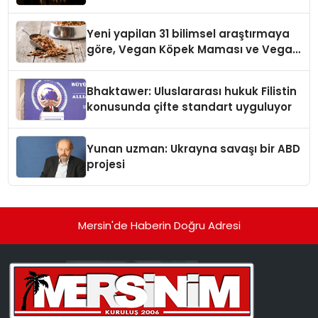
Yeni yapilan 31 bilimsel araştırmaya
göre, Vegan Köpek Maması ve Vegan
Kedi Mamasının İyi Sindirildiğini
Ortaya Koydu
Bhaktawer: Uluslararası hukuk Filistin
konusunda çifte standart uyguluyor
Yunan uzman: Ukrayna savaşı bir ABD
projesi
Mersin'de Haberin Doğru Adresi