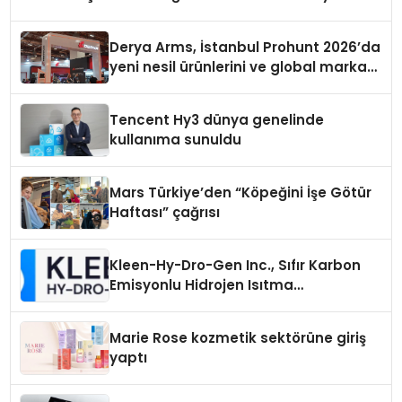
Derya Arms, İstanbul Prohunt 2026’da
yeni nesil ürünlerini ve global marka
vizyonunu sergiledi
Tencent Hy3 dünya genelinde
kullanıma sunuldu
Mars Türkiye’den “Köpeğini İşe Götür
Haftası” çağrısı
Kleen-Hy-Dro-Gen Inc., Sıfır Karbon
Emisyonlu Hidrojen Isıtma
Teknolojisinde ISO ve TSSA
Düzenleyici Onaylarını Aldı
Marie Rose kozmetik sektörüne giriş
yaptı