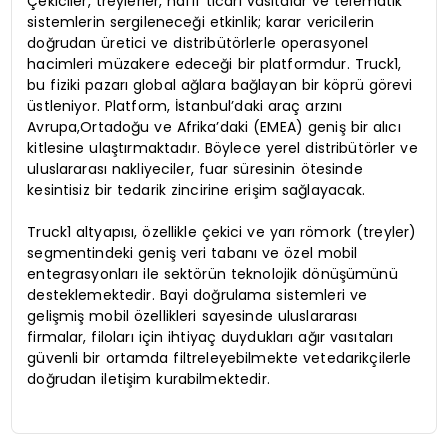
Çekiciler, treylerler, hafif ticari vasıtalar ve telematik
sistemlerin sergileneceği etkinlik; karar vericilerin
doğrudan üretici ve distribütörlerle operasyonel
hacimleri müzakere edeceği bir platformdur. Truck1,
bu fiziki pazarı global ağlara bağlayan bir köprü görevi
üstleniyor. Platform, İstanbul’daki araç arzını
Avrupa,Ortadoğu ve Afrika’daki (EMEA) geniş bir alıcı
kitlesine ulaştırmaktadır. Böylece yerel distribütörler ve
uluslararası nakliyeciler, fuar süresinin ötesinde
kesintisiz bir tedarik zincirine erişim sağlayacak.
Truck1 altyapısı, özellikle çekici ve yarı römork (treyler)
segmentindeki geniş veri tabanı ve özel mobil
entegrasyonları ile sektörün teknolojik dönüşümünü
desteklemektedir. Bayi doğrulama sistemleri ve
gelişmiş mobil özellikleri sayesinde uluslararası
firmalar, filoları için ihtiyaç duydukları ağır vasıtaları
güvenli bir ortamda filtreleyebilmekte vetedarikçilerle
doğrudan iletişim kurabilmektedir.