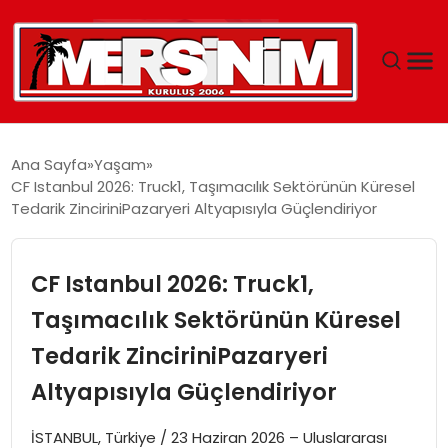
MERSIN
Ana Sayfa
Yaşam
CF Istanbul 2026: Truck1, Taşımacılık Sektörünün Küresel
YAŞAM
Tedarik ZinciriniPazaryeri Altyapısıyla Güçlendiriyor
GÜNCEL
CF Istanbul 2026: Truck1,
SAĞLIK
Taşımacılık Sektörünün Küresel
Tedarik ZinciriniPazaryeri
EĞITIM
Altyapısıyla Güçlendiriyor
SPOR
İSTANBUL, Türkiye / 23 Haziran 2026 – Uluslararası