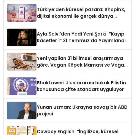
Türkiye’den küresel pazara: ShopinX,
dijital ekonomi ile gerçek dünya
alışverişini bir araya getirmeyi
hedefliyor
Ayla Selvi’den Yedi Yeni Şarkı: “Kayıp
Kasetler 1” 31 Temmuz’da Yayımlandı
Yeni yapilan 31 bilimsel araştırmaya
göre, Vegan Köpek Maması ve Vegan
Kedi Mamasının İyi Sindirildiğini
Ortaya Koydu
Bhaktawer: Uluslararası hukuk Filistin
konusunda çifte standart uyguluyor
Yunan uzman: Ukrayna savaşı bir ABD
projesi
Cowboy English: “İngilizce, küresel