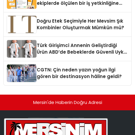
ekiplerde ölçülen bir iş yetkinliğine
dönüşüyor”
Doğru Etek Seçimiyle Her Mevsim Şık
Kombinler Oluşturmak Mümkün mü?
Türk Girişimci Annenin Geliştirdiği
Ürün ABD’de Bebeklerde Güvenli Uyku
Standardına Yeni Bir Bakış Açısı
Getiriyor.
CGTN: Çin neden yazın yoğun ilgi
gören bir destinasyon hâline geldi?
Mersin'de Haberin Doğru Adresi