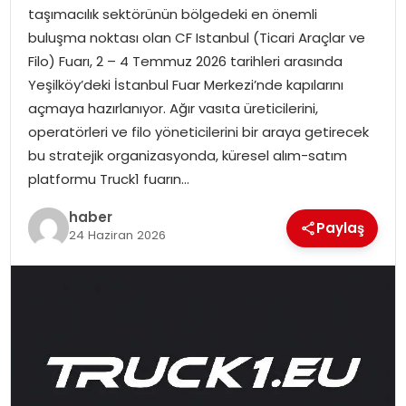
EKONOMI
taşımacılık sektörünün bölgedeki en önemli
buluşma noktası olan CF Istanbul (Ticari Araçlar ve
MAGAZIN
Filo) Fuarı, 2 – 4 Temmuz 2026 tarihleri arasında
Yeşilköy’deki İstanbul Fuar Merkezi’nde kapılarını
DÜNYA
açmaya hazırlanıyor. Ağır vasıta üreticilerini,
operatörleri ve filo yöneticilerini bir araya getirecek
OTOMOBIL
bu stratejik organizasyonda, küresel alım-satım
platformu Truck1 fuarın…
haber
Paylaş
24 Haziran 2026