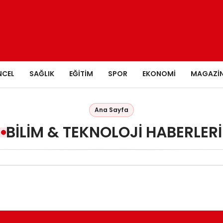
NCEL
SAĞLIK
EĞITIM
SPOR
EKONOMI
MAGAZI
Ana Sayfa
BILIM & TEKNOLOJI HABERLERI