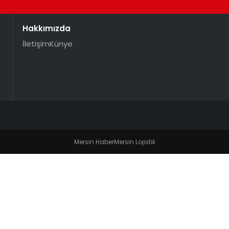
Hakkımızda
İletişim
Künye
Mersin Haber
Mersin Lojistik