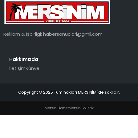
EKONOMI
MAGAZIN
Reklam & İşbirliği:
habersonuclari@gmil.com
DÜNYA
OTOMOBIL
Hakkımızda
İletişim
Künye
Copyright © 2025 Tüm hakları MERSİNİM 'de saklıdır.
Mersin Haber
Mersin Lojistik