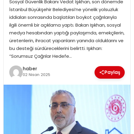
Sosyal Güvenlik Bakanı Vedat Işıkhan, son dönemde
EKONOMI
İstanbul Büyükşehir Belediyesi’ne yönelik yolsuzluk
iddiaları sonrasında başlatılan boykot çağrılarıyla
MAGAZIN
ilgili önemli bir açıklama yaptı. Bakan Işıkhan, sosyal
medya hesabından yaptığı paylaşımda, emekçilerin,
DÜNYA
üretenlerin, ihracat yapanların yanında olduklarını ve
bu desteği sürdüreceklerini belirtti. Işıkhan:
OTOMOBIL
“Sorumsuz Çağrılar Hedefe…
haber
Paylaş
02 Nisan 2025