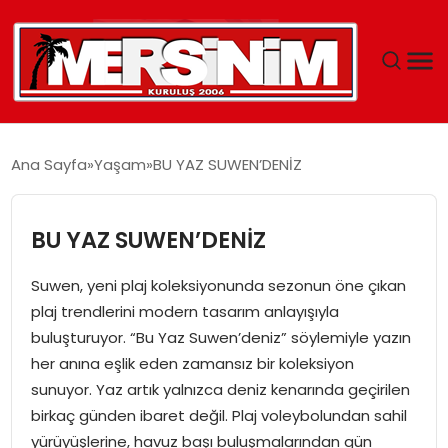
MERSIN
Ana Sayfa
Yaşam
BU YAZ SUWEN’DENİZ
YAŞAM
BU YAZ SUWEN’DENİZ
GÜNCEL
Suwen, yeni plaj koleksiyonunda sezonun öne çıkan
SAĞLIK
plaj trendlerini modern tasarım anlayışıyla
buluşturuyor. “Bu Yaz Suwen’deniz” söylemiyle yazın
EĞITIM
her anına eşlik eden zamansız bir koleksiyon
sunuyor. Yaz artık yalnızca deniz kenarında geçirilen
SPOR
birkaç günden ibaret değil. Plaj voleybolundan sahil
yürüyüşlerine, havuz başı buluşmalarından gün