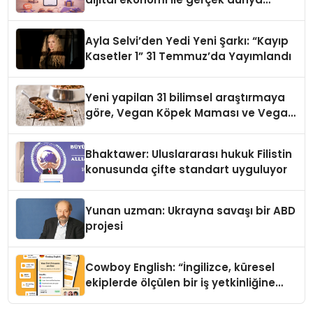
alışverişini bir araya getirmeyi
hedefliyor
Ayla Selvi’den Yedi Yeni Şarkı: “Kayıp
Kasetler 1” 31 Temmuz’da Yayımlandı
Yeni yapilan 31 bilimsel araştırmaya
göre, Vegan Köpek Maması ve Vegan
Kedi Mamasının İyi Sindirildiğini
Ortaya Koydu
Bhaktawer: Uluslararası hukuk Filistin
konusunda çifte standart uyguluyor
Yunan uzman: Ukrayna savaşı bir ABD
projesi
Cowboy English: “İngilizce, küresel
ekiplerde ölçülen bir iş yetkinliğine
dönüşüyor”