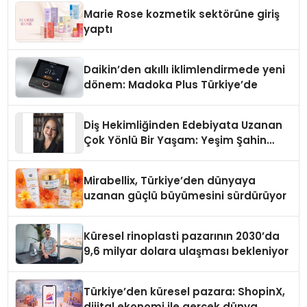
Düzenleyici Onaylarını Aldı
Marie Rose kozmetik sektörüne giriş
yaptı
Daikin’den akıllı iklimlendirmede yeni
dönem: Madoka Plus Türkiye’de
Diş Hekimliğinden Edebiyata Uzanan
Çok Yönlü Bir Yaşam: Yeşim Şahin
Yaman
Mirabellix, Türkiye’den dünyaya
uzanan güçlü büyümesini sürdürüyor
Küresel rinoplasti pazarının 2030’da
9,6 milyar dolara ulaşması bekleniyor
Türkiye’den küresel pazara: ShopinX,
dijital ekonomi ile gerçek dünya