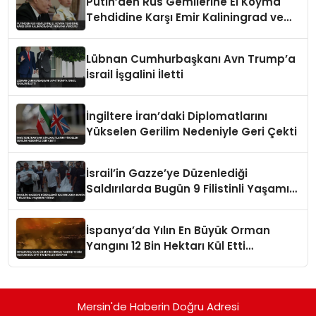
Putin’den Rus Gemilerine El Koyma
Tehdidine Karşı Emir Kaliningrad ve
Ukrayna Vurgusu
Lübnan Cumhurbaşkanı Avn Trump’a
İsrail İşgalini İletti
İngiltere İran’daki Diplomatlarını
Yükselen Gerilim Nedeniyle Geri Çekti
İsrail’in Gazze’ye Düzenlediği
Saldırılarda Bugün 9 Filistinli Yaşamını
Yitirdi
İspanya’da Yılın En Büyük Orman
Yangını 12 Bin Hektarı Kül Etti
Tahliyeler Sürüyor
Mersin'de Haberin Doğru Adresi