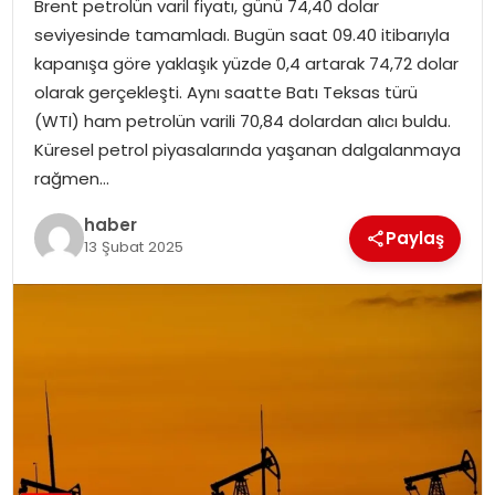
Brent petrolün varil fiyatı, günü 74,40 dolar
EKONOMI
seviyesinde tamamladı. Bugün saat 09.40 itibarıyla
kapanışa göre yaklaşık yüzde 0,4 artarak 74,72 dolar
MAGAZIN
olarak gerçekleşti. Aynı saatte Batı Teksas türü
(WTI) ham petrolün varili 70,84 dolardan alıcı buldu.
DÜNYA
Küresel petrol piyasalarında yaşanan dalgalanmaya
rağmen…
OTOMOBIL
haber
Paylaş
13 Şubat 2025