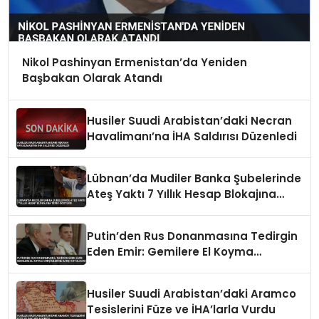
Nikol Pashinyan Ermenistan’da Yeniden
Başbakan Olarak Atandı
Husiler Suudi Arabistan’daki Necran
Havalimanı’na İHA Saldırısı Düzenledi
Lübnan’da Mudiler Banka Şubelerinde
Ateş Yaktı 7 Yıllık Hesap Blokajına
Tepki Gösterdi
Putin’den Rus Donanmasına Tedirgin
Eden Emir: Gemilere El Koyma
Girişimlerine Karşı Koyulacak
Husiler Suudi Arabistan’daki Aramco
Tesislerini Füze ve İHA’larla Vurdu