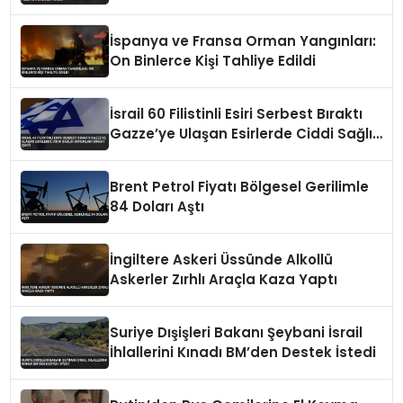
İspanya ve Fransa Orman Yangınları:
On Binlerce Kişi Tahliye Edildi
İsrail 60 Filistinli Esiri Serbest Bıraktı
Gazze’ye Ulaşan Esirlerde Ciddi Sağlık
Sorunları Dikkat Çekti
Brent Petrol Fiyatı Bölgesel Gerilimle
84 Doları Aştı
İngiltere Askeri Üssünde Alkollü
Askerler Zırhlı Araçla Kaza Yaptı
Suriye Dışişleri Bakanı Şeybani İsrail
İhlallerini Kınadı BM’den Destek İstedi