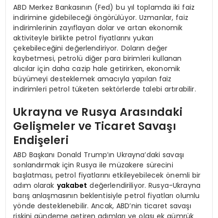
ABD Merkez Bankasının (Fed) bu yıl toplamda iki faiz
indirimine gidebileceği öngörülüyor. Uzmanlar, faiz
indirimlerinin zayıflayan dolar ve artan ekonomik
aktiviteyle birlikte petrol fiyatlarını yukarı
çekebileceğini değerlendiriyor. Doların değer
kaybetmesi, petrolü diğer para birimleri kullanan
alıcılar için daha cazip hale getirirken, ekonomik
büyümeyi desteklemek amacıyla yapılan faiz
indirimleri petrol tüketen sektörlerde talebi artırabilir.
Ukrayna ve Rusya Arasındaki
Gelişmeler ve Ticaret Savaşı
Endişeleri
ABD Başkanı Donald Trump’ın Ukrayna’daki savaşı
sonlandırmak için Rusya ile müzakere sürecini
başlatması, petrol fiyatlarını etkileyebilecek önemli bir
adım olarak
yakabet
değerlendiriliyor. Rusya-Ukrayna
barış anlaşmasının beklentisiyle petrol fiyatları olumlu
yönde desteklenebilir. Ancak, ABD’nin ticaret savaşı
riskini gündeme getiren adımları ve olası ek gümrük