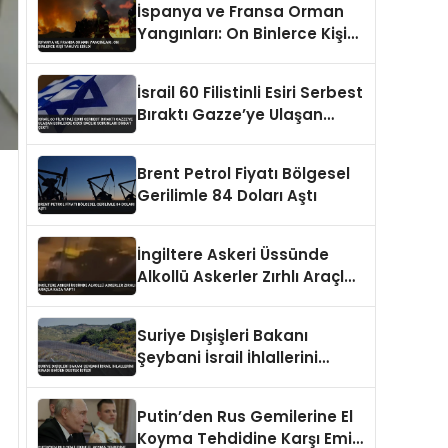
İspanya ve Fransa Orman
Yangınları: On Binlerce Kişi
Tahliye Edildi
İsrail 60 Filistinli Esiri Serbest
Bıraktı Gazze’ye Ulaşan
Esirlerde Ciddi Sağlık
Sorunları Dikkat Çekti
Brent Petrol Fiyatı Bölgesel
Gerilimle 84 Doları Aştı
İngiltere Askeri Üssünde
Alkollü Askerler Zırhlı Araçla
Kaza Yaptı
Suriye Dışişleri Bakanı
Şeybani İsrail İhlallerini
Kınadı BM’den Destek İstedi
Putin’den Rus Gemilerine El
Koyma Tehdidine Karşı Emir