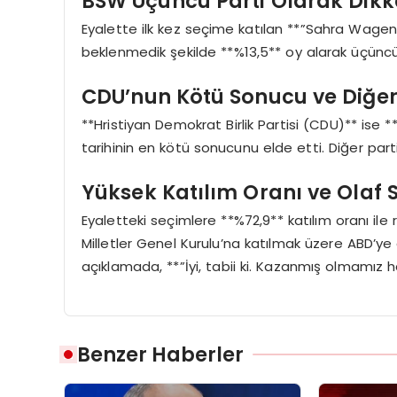
BSW Üçüncü Parti Olarak Dikk
Eyalette ilk kez seçime katılan **”Sahra Wagenk
beklenmedik şekilde **%13,5** oy alarak üçüncü
CDU’nun Kötü Sonucu ve Diğer
**Hristiyan Demokrat Birlik Partisi (CDU)** ise 
tarihinin en kötü sonucunu elde etti. Diğer part
Yüksek Katılım Oranı ve Olaf 
Eyaletteki seçimlere **%72,9** katılım oranı ile r
Milletler Genel Kurulu’na katılmak üzere ABD’ye 
açıklamada, **”İyi, tabii ki. Kazanmış olmamız har
Benzer Haberler