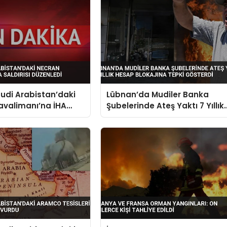
uudi Arabistan’daki
Lübnan’da Mudiler Banka
avalimanı’na İHA
Şubelerinde Ateş Yaktı 7 Yıllık
Düzenledi
Hesap Blokajına Tepki
Gösterdi