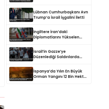
Kaliningrad ve Ukrayna
Vurgusu
Lübnan Cumhurbaşkanı Avn
Trump’a İsrail İşgalini İletti
İngiltere İran’daki
Diplomatlarını Yükselen
Gerilim Nedeniyle Geri Çekti
İsrail’in Gazze’ye
Düzenlediği Saldırılarda
Bugün 9 Filistinli Yaşamını
Yitirdi
İspanya’da Yılın En Büyük
Orman Yangını 12 Bin Hektarı
Kül Etti Tahliyeler Sürüyor