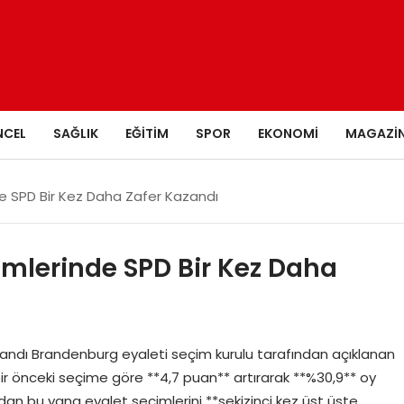
NCEL
SAĞLIK
EĞITIM
SPOR
EKONOMI
MAGAZI
e SPD Bir Kez Daha Zafer Kazandı
imlerinde SPD Bir Kez Daha
andı Brandenburg eyaleti seçim kurulu tarafından açıklanan
bir önceki seçime göre **4,7 puan** artırarak **%30,9** oy
ından bu yana eyalet seçimlerini **sekizinci kez üst üste