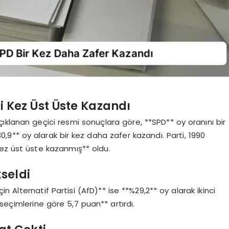
i Kez Üst Üste Kazandı
ıklanan geçici resmi sonuçlara göre, **SPD** oy oranını bir
,9** oy alarak bir kez daha zafer kazandı. Parti, 1990
 kez üst üste kazanmış** oldu.
seldi
 Alternatif Partisi (AfD)** ise **%29,2** oy alarak ikinci
seçimlerine göre 5,7 puan** artırdı.