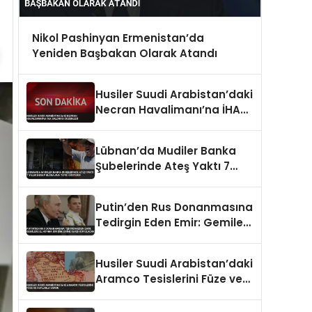
Nikol Pashinyan Ermenistan’da
Yeniden Başbakan Olarak Atandı
Husiler Suudi Arabistan’daki
Necran Havalimanı’na İHA
Saldırısı Düzenledi
Lübnan’da Mudiler Banka
Şubelerinde Ateş Yaktı 7
Yıllık Hesap Blokajına Tepki
Gösterdi
Putin’den Rus Donanmasına
Tedirgin Eden Emir: Gemilere
El Koyma Girişimlerine Karşı
Koyulacak
Husiler Suudi Arabistan’daki
Aramco Tesislerini Füze ve
İHA’larla Vurdu