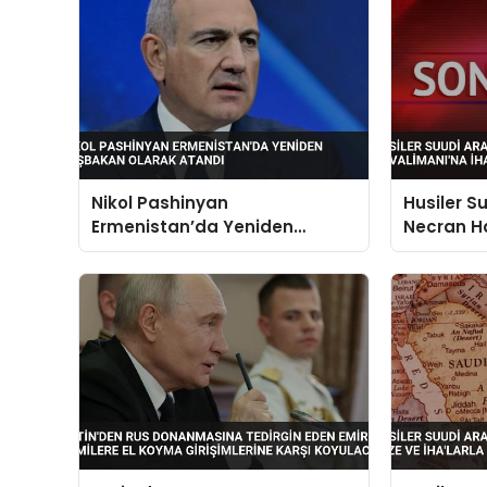
Nikol Pashinyan
Husiler S
Ermenistan’da Yeniden
Necran H
Başbakan Olarak Atandı
Saldırısı 