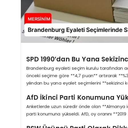
SPD 1990’dan Bu Yana Sekizinc
Brandenburg eyaleti seçim kurulu tarafından aç
önceki seçime göre **4,7 puan** artırarak **%30
yılından bu yana eyalet seçimlerini **sekizinci
AfD İkinci Parti Konumuna Yük
Anketlerde uzun süredir önde olan **Almanya için
parti konumuna yükseldi. AfD, oy oranını **2019 