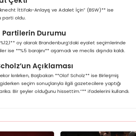
at Çekti
necht İttifakı-Anlayış ve Adalet İçin” (BSW)** ise
 parti oldu.
 Partilerin Durumu
**%12,1** oy alarak Brandenburg’daki eyalet seçimlerinde
iler ise **%5 barajını** aşamadı ve meclis dışında kaldı.
Scholz’un Açıklaması
ekor kırılırken, Başbakan **Olaf Scholz** ise Birleşmiş
giderken seçim sonuçlarıyla ilgili gazetecilere yaptığı
ika. Bir şeyler olduğunu hissettim.”** ifadelerini kullandı.