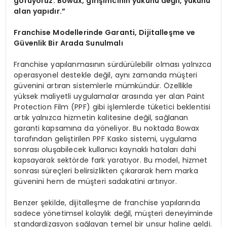
görüyoruz. Bowax, girişimcinin yükünü değil, yükünü
alan yapıdır.”
Franchise Modellerinde Garanti, Dijitalleşme ve
Güvenlik Bir Arada Sunulmalı
Franchise yapılanmasının sürdürülebilir olması yalnızca
operasyonel destekle değil, aynı zamanda müşteri
güvenini artıran sistemlerle mümkündür. Özellikle
yüksek maliyetli uygulamalar arasında yer alan Paint
Protection Film (PPF) gibi işlemlerde tüketici beklentisi
artık yalnızca hizmetin kalitesine değil, sağlanan
garanti kapsamına da yöneliyor. Bu noktada Bowax
tarafından geliştirilen PPF Kasko sistemi, uygulama
sonrası oluşabilecek kullanıcı kaynaklı hataları dahi
kapsayarak sektörde fark yaratıyor. Bu model, hizmet
sonrası süreçleri belirsizlikten çıkararak hem marka
güvenini hem de müşteri sadakatini artırıyor.
Benzer şekilde, dijitalleşme de franchise yapılarında
sadece yönetimsel kolaylık değil, müşteri deneyiminde
standardizasyon sağlayan temel bir unsur haline geldi.