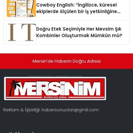
Cowboy English: “İngilizce, küresel
ekiplerde ölçülen bir iş yetkinliğine
dönüşüyor”
Doğru Etek Seçimiyle Her Mevsim Şık
Kombinler Oluşturmak Mümkün mü?
Mersin'de Haberin Doğru Adresi
Reklam & İşbirliği:
habersonuclari@gmil.com