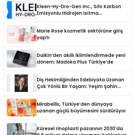
Kleen-Hy-Dro-Gen Inc., Sıfır Karbon
Emisyonlu Hidrojen Isıtma
Teknolojisinde ISO ve TSSA
Düzenleyici Onaylarını Aldı
Marie Rose kozmetik sektörüne giriş
yaptı
Daikin’den akıllı iklimlendirmede yeni
dönem: Madoka Plus Türkiye’de
Diş Hekimliğinden Edebiyata Uzanan
Çok Yönlü Bir Yaşam: Yeşim Şahin
Yaman
Mirabellix, Türkiye’den dünyaya
uzanan güçlü büyümesini sürdürüyor
Küresel rinoplasti pazarının 2030’da