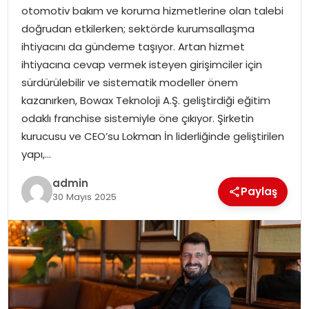
EKONOMI
otomotiv bakım ve koruma hizmetlerine olan talebi
doğrudan etkilerken; sektörde kurumsallaşma
MAGAZIN
ihtiyacını da gündeme taşıyor. Artan hizmet
ihtiyacına cevap vermek isteyen girişimciler için
DÜNYA
sürdürülebilir ve sistematik modeller önem
kazanırken, Bowax Teknoloji A.Ş. geliştirdiği eğitim
OTOMOBIL
odaklı franchise sistemiyle öne çıkıyor. Şirketin
kurucusu ve CEO’su Lokman İn liderliğinde geliştirilen
yapı,…
admin
Paylaş
30 Mayıs 2025