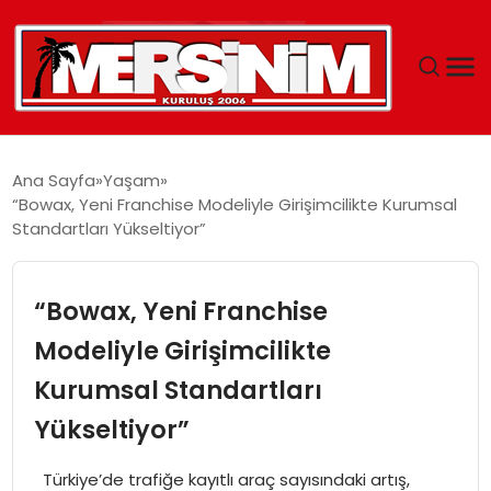
MERSIN
Ana Sayfa
Yaşam
“Bowax, Yeni Franchise Modeliyle Girişimcilikte Kurumsal
YAŞAM
Standartları Yükseltiyor”
GÜNCEL
“Bowax, Yeni Franchise
SAĞLIK
Modeliyle Girişimcilikte
Kurumsal Standartları
EĞITIM
Yükseltiyor”
SPOR
Türkiye’de trafiğe kayıtlı araç sayısındaki artış,