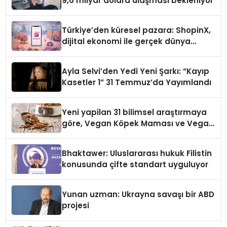
9,6 milyar dolara ulaşması bekleniyor
Türkiye’den küresel pazara: ShopinX,
dijital ekonomi ile gerçek dünya
alışverişini bir araya getirmeyi
hedefliyor
Ayla Selvi’den Yedi Yeni Şarkı: “Kayıp
Kasetler 1” 31 Temmuz’da Yayımlandı
Yeni yapilan 31 bilimsel araştırmaya
göre, Vegan Köpek Maması ve Vegan
Kedi Mamasının İyi Sindirildiğini
Ortaya Koydu
Bhaktawer: Uluslararası hukuk Filistin
konusunda çifte standart uyguluyor
Yunan uzman: Ukrayna savaşı bir ABD
projesi