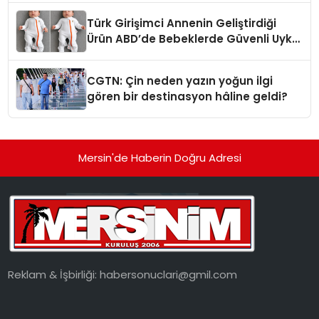
Türk Girişimci Annenin Geliştirdiği
Ürün ABD’de Bebeklerde Güvenli Uyku
Standardına Yeni Bir Bakış Açısı
Getiriyor.
CGTN: Çin neden yazın yoğun ilgi
gören bir destinasyon hâline geldi?
Mersin'de Haberin Doğru Adresi
Reklam & İşbirliği:
habersonuclari@gmil.com