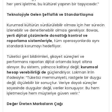
her yeni işletme, bu kültürel yapının bir taşıyıcısıdır.”
Teknolojiyle Gelen Şeffaflık ve Standartlaşma
Kurumsal kültürün sürdürülebilir olması için her sürecin
izlenebilir ve denetlenebilir olması gerekiyor. Bowax,
yerli dijital çözümlerle donattığı kontrol ve
raporlama sistemleriyle
, tüm operasyonlarda aynı
standardı korumayı hedefliyor.
Tüketici geri bildirimleri, şikayet süreçleri ve
performans raporları dijital ortamda kayıt altına
alınıyor. Bu sistem, yalnızca kaliteyi değil;
kurumsal
hesap verebilirliğ
i de
güçlendiriyor. Lokman İn’in
ifadesiyle: “Tüketici memnuniyeti, rastgele bir duygu
değil; ölçülebilir bir sonuçtur. Veriye dayalı süreçler
sayesinde duygular değil, veriler konuşuyor. Bu hem
işletmeciye hem müşteriye güven verir.”
Değer
Ü
reten Markaların Çağı