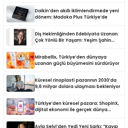
Daikin’den akıllı iklimlendirmede yeni
dönem: Madoka Plus Türkiye’de
Diş Hekimliğinden Edebiyata Uzanan
Çok Yönlü Bir Yaşam: Yeşim Şahin
Yaman
Mirabellix, Türkiye’den dünyaya
uzanan güçlü büyümesini sürdürüyor
Küresel rinoplasti pazarının 2030’da
9,6 milyar dolara ulaşması bekleniyor
Türkiye’den küresel pazara: ShopinX,
dijital ekonomi ile gerçek dünya
alışverişini bir araya getirmeyi
hedefliyor
Ayla Selvi’den Yedi Yeni Şarkı: “Kayıp