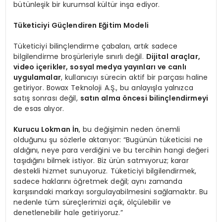
bütünleşik bir kurumsal kültür inşa ediyor.
Tüketiciyi Güçlendiren Eğitim Modeli
Tüketiciyi bilinçlendirme çabaları, artık sadece
bilgilendirme broşürleriyle sınırlı değil.
Dijital araçlar,
video içerikler, sosyal medya yayınları ve canlı
uygulamalar
, kullanıcıyı sürecin aktif bir parçası haline
getiriyor. Bowax Teknoloji A.Ş., bu anlayışla yalnızca
satış sonrası değil,
satın alma
ö
ncesi bilinçlendirmeyi
de esas alıyor.
Kurucu Lokman İn
, bu değişimin neden önemli
olduğunu şu sözlerle aktarıyor: “Bugünün tüketicisi ne
aldığını, neye para verdiğini ve bu tercihin hangi değeri
taşıdığını bilmek istiyor. Biz ürün satmıyoruz; karar
destekli hizmet sunuyoruz. Tüketiciyi bilgilendirmek,
sadece haklarını öğretmek değil; aynı zamanda
karşısındaki markayı sorgulayabilmesini sağlamaktır. Bu
nedenle tüm süreçlerimizi açık, ölçülebilir ve
denetlenebilir hale getiriyoruz.”