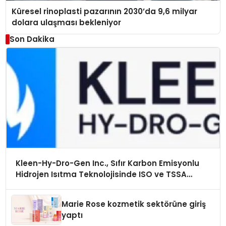
Küresel rinoplasti pazarının 2030’da 9,6 milyar
dolara ulaşması bekleniyor
Son Dakika
Kleen-Hy-Dro-Gen Inc., Sıfır Karbon Emisyonlu
Hidrojen Isıtma Teknolojisinde ISO ve TSSA
Düzenleyici Onaylarını Aldı
Marie Rose kozmetik sektörüne giriş
yaptı