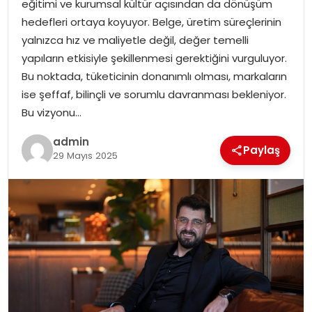
eğitimi ve kurumsal kültür açısından da dönüşüm
EKONOMI
hedefleri ortaya koyuyor. Belge, üretim süreçlerinin
yalnızca hız ve maliyetle değil, değer temelli
MAGAZIN
yapıların etkisiyle şekillenmesi gerektiğini vurguluyor.
Bu noktada, tüketicinin donanımlı olması, markaların
DÜNYA
ise şeffaf, bilinçli ve sorumlu davranması bekleniyor.
Bu vizyonu…
OTOMOBIL
admin
Paylaş
29 Mayıs 2025