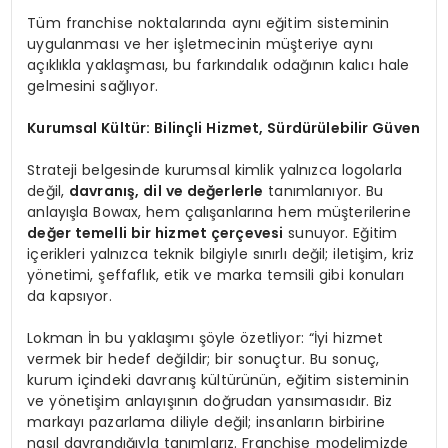
Tüm franchise noktalarında aynı eğitim sisteminin
uygulanması ve her işletmecinin müşteriye aynı
açıklıkla yaklaşması, bu farkındalık odağının kalıcı hale
gelmesini sağlıyor.
Kurumsal Kültür: Bilinçli Hizmet, Sürdürülebilir Güven
Strateji belgesinde kurumsal kimlik yalnızca logolarla
değil,
davranış, dil ve değerlerle
tanımlanıyor. Bu
anlayışla Bowax, hem çalışanlarına hem müşterilerine
değer temelli bir hizmet çerçevesi
sunuyor. Eğitim
içerikleri yalnızca teknik bilgiyle sınırlı değil; iletişim, kriz
yönetimi, şeffaflık, etik ve marka temsili gibi konuları
da kapsıyor.
Lokman İn bu yaklaşımı şöyle özetliyor: “İyi hizmet
vermek bir hedef değildir; bir sonuçtur. Bu sonuç,
kurum içindeki davranış kültürünün, eğitim sisteminin
ve yönetişim anlayışının doğrudan yansımasıdır. Biz
markayı pazarlama diliyle değil; insanların birbirine
nasıl davrandığıyla tanımlarız. Franchise modelimizde