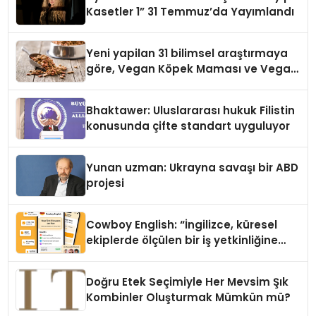
Kasetler 1” 31 Temmuz’da Yayımlandı
Yeni yapilan 31 bilimsel araştırmaya
göre, Vegan Köpek Maması ve Vegan
Kedi Mamasının İyi Sindirildiğini
Ortaya Koydu
Bhaktawer: Uluslararası hukuk Filistin
konusunda çifte standart uyguluyor
Yunan uzman: Ukrayna savaşı bir ABD
projesi
Cowboy English: “İngilizce, küresel
ekiplerde ölçülen bir iş yetkinliğine
dönüşüyor”
Doğru Etek Seçimiyle Her Mevsim Şık
Kombinler Oluşturmak Mümkün mü?