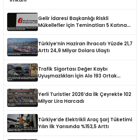
Gelir İdaresi Başkanlığı Riskli
Mükellefler İçin Teminatları 5 Katına
Çıkardı
Türkiye’nin Haziran İhracatı Yüzde 21,7
Arttı 24,9 Milyar Dolara Ulaştı
Trafik Sigortası Değer Kaybı
Uyuşmazlıkları İçin Alo 193 Ortak
Hasar İhbar Merkezi Faaliyete Geçiyor
Yerli Turistler 2026’da İlk Çeyrekte 102
Milyar Lira Harcadı
Türkiye’de Elektrikli Araç Şarj Tüketimi
Yılın İlk Yarısında %153,5 Arttı