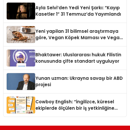
hedefliyor
Ayla Selvi’den Yedi Yeni Şarkı: “Kayıp
Kasetler 1” 31 Temmuz’da Yayımlandı
Yeni yapilan 31 bilimsel araştırmaya
göre, Vegan Köpek Maması ve Vegan
Kedi Mamasının İyi Sindirildiğini
Ortaya Koydu
Bhaktawer: Uluslararası hukuk Filistin
konusunda çifte standart uyguluyor
Yunan uzman: Ukrayna savaşı bir ABD
projesi
Cowboy English: “İngilizce, küresel
ekiplerde ölçülen bir iş yetkinliğine
dönüşüyor”