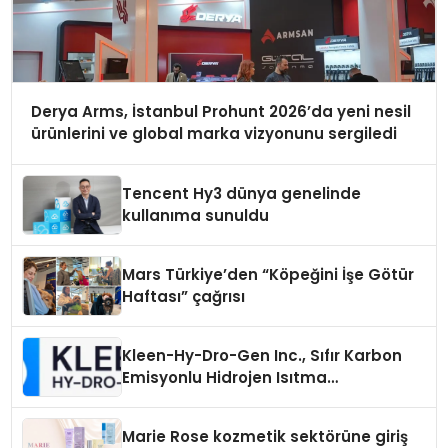
Derya Arms, İstanbul Prohunt 2026’da yeni nesil
ürünlerini ve global marka vizyonunu sergiledi
Tencent Hy3 dünya genelinde
kullanıma sunuldu
Mars Türkiye’den “Köpeğini İşe Götür
Haftası” çağrısı
Kleen-Hy-Dro-Gen Inc., Sıfır Karbon
Emisyonlu Hidrojen Isıtma
Teknolojisinde ISO ve TSSA
Düzenleyici Onaylarını Aldı
Marie Rose kozmetik sektörüne giriş