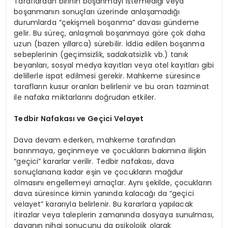
Taraflardan birinin boşanmayı istemediği veya
boşanmanın sonuçları üzerinde anlaşamadığı
durumlarda “çekişmeli boşanma” davası gündeme
gelir. Bu süreç, anlaşmalı boşanmaya göre çok daha
uzun (bazen yıllarca) sürebilir. İddia edilen boşanma
sebeplerinin (geçimsizlik, sadakatsizlik vb.) tanık
beyanları, sosyal medya kayıtları veya otel kayıtları gibi
delillerle ispat edilmesi gerekir. Mahkeme süresince
tarafların kusur oranları belirlenir ve bu oran tazminat
ile nafaka miktarlarını doğrudan etkiler.
Tedbir Nafakası ve Geçici Velayet
Dava devam ederken, mahkeme tarafından
barınmaya, geçinmeye ve çocukların bakımına ilişkin
“geçici” kararlar verilir. Tedbir nafakası, dava
sonuçlanana kadar eşin ve çocukların mağdur
olmasını engellemeyi amaçlar. Aynı şekilde, çocukların
dava süresince kimin yanında kalacağı da “geçici
velayet” kararıyla belirlenir. Bu kararlara yapılacak
itirazlar veya taleplerin zamanında dosyaya sunulması,
davanın nihai sonucunu da psikolojik olarak