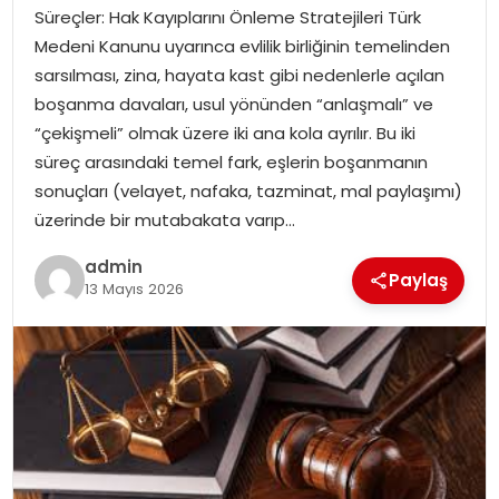
EKONOMI
Süreçler: Hak Kayıplarını Önleme Stratejileri Türk
Medeni Kanunu uyarınca evlilik birliğinin temelinden
MAGAZIN
sarsılması, zina, hayata kast gibi nedenlerle açılan
boşanma davaları, usul yönünden “anlaşmalı” ve
DÜNYA
“çekişmeli” olmak üzere iki ana kola ayrılır. Bu iki
süreç arasındaki temel fark, eşlerin boşanmanın
OTOMOBIL
sonuçları (velayet, nafaka, tazminat, mal paylaşımı)
üzerinde bir mutabakata varıp…
admin
Paylaş
13 Mayıs 2026