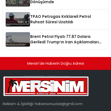
Dönüşümde
TPAO Petrogas Kırklareli Petrol
Ruhsat Süresi Uzatıldı
Brent Petrol Fiyatı 77.87 Dolara
Geriledi Trump’ın İran Açıklamaları
Etkili Oldu
Mersin'de Haberin Doğru Adresi
Reklam & İşbirliği:
habersonuclari@gmil.com