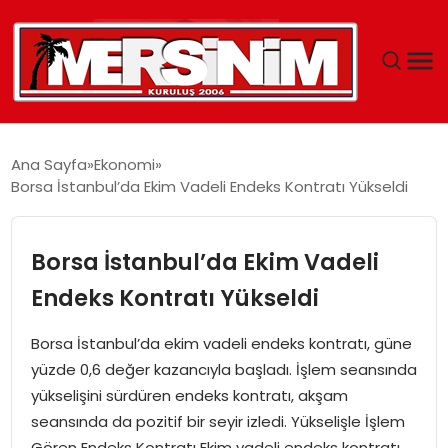
MERSIN
Ana Sayfa
Ekonomi
Borsa İstanbul’da Ekim Vadeli Endeks Kontratı Yükseldi
YAŞAM
GÜNCEL
Borsa İstanbul’da Ekim Vadeli
Endeks Kontratı Yükseldi
SAĞLIK
Borsa İstanbul’da ekim vadeli endeks kontratı, güne
EĞITIM
yüzde 0,6 değer kazancıyla başladı. İşlem seansında
yükselişini sürdüren endeks kontratı, akşam
SPOR
seansında da pozitif bir seyir izledi. Yükselişle İşlem
Gören Endeks Kontratı Ekim vadeli endeks kontratı,