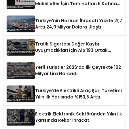
Mükellefler İçin Teminatları 5 Katına
Çıkardı
Türkiye’nin Haziran İhracatı Yüzde 21,7
Arttı 24,9 Milyar Dolara Ulaştı
Trafik Sigortası Değer Kaybı
Uyuşmazlıkları İçin Alo 193 Ortak
Hasar İhbar Merkezi Faaliyete Geçiyor
Yerli Turistler 2026’da İlk Çeyrekte 102
Milyar Lira Harcadı
Türkiye’de Elektrikli Araç Şarj Tüketimi
Yılın İlk Yarısında %153,5 Arttı
Elektrik Elektronik Sektöründen Yılın İlk
Yarısında Rekor İhracat