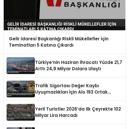
Gelir İdaresi Başkanlığı Riskli Mükellefler İçin
Teminatları 5 Katına Çıkardı
Türkiye’nin Haziran İhracatı Yüzde 21,7
Arttı 24,9 Milyar Dolara Ulaştı
Trafik Sigortası Değer Kaybı
Uyuşmazlıkları İçin Alo 193 Ortak
Hasar İhbar Merkezi Faaliyete Geçiyor
Yerli Turistler 2026’da İlk Çeyrekte 102
Milyar Lira Harcadı