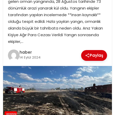
gelen orman yangınında, 28 Ağustos tarihinde 73
EKONOMI
dönümlük arazi yanarak kül oldu. Yangının ekipler
tarafından yapılan incelemede **insan kaynaklı**
MAGAZIN
olduğu tespit edildi. Hızla yayılan yangın, ormanlık
alanda büyük bir tahribata neden oldu. Anız Yakan
DÜNYA
Kişiye Ağır Para Cezası Verildi Yangın sonrasında
ekipler,…
OTOMOBIL
haber
Paylaş
14 Eylül 2024