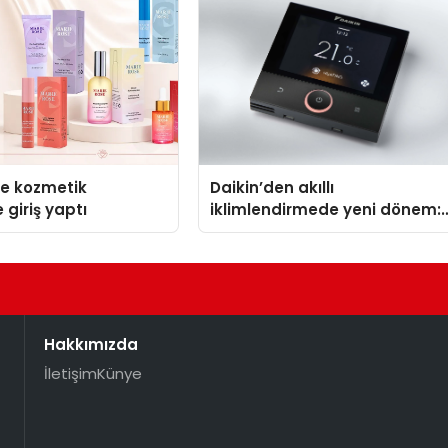
se kozmetik
Daikin’den akıllı
 giriş yaptı
iklimlendirmede yeni dönem:
Madoka Plus Türkiye’de
Hakkımızda
İletişim
Künye