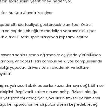
ğin sporcularını yetiştirmeyi hedefliyor.
zları Bu Çatı Altında Yetişiyor
çatısı altında faaliyet gösterecek olan Spor Okulu;
 alan çağdaş bir eğitim modeliyle yapılandırıldı. Spor
lik
olarak
8 farklı spor branşında
kapsamlı eğitim
rmasyona sahip uzman eğitmenler eşliğinde yürütülürken,
 Kampüs, Anadolu Hisarı Kampüs ve Kilyos Kampüslerinde
pliği yapacak. Üniversitenin akademik ve kültürel
ayacak.
şımı, yalnızca teknik beceriler kazandırmayı değil; bilimsel
iplinli, özgüvenli, takım ruhuna sahip, fiziksel olduğu
 yetiştirmeyi amaçlıyor. Çocukların fiziksel gelişimlerini
 yapı, her sporcunun kendi potansiyelini keşfedebileceği