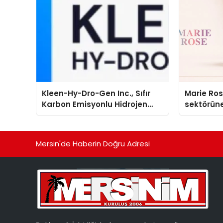
Kleen-Hy-Dro-Gen Inc., Sıfır
Marie Ro
Karbon Emisyonlu Hidrojen
sektörüne
Isıtma Teknolojisinde ISO ve
TSSA Düzenleyici Onaylarını
Aldı
Mersin'de Haberin Doğru Adresi