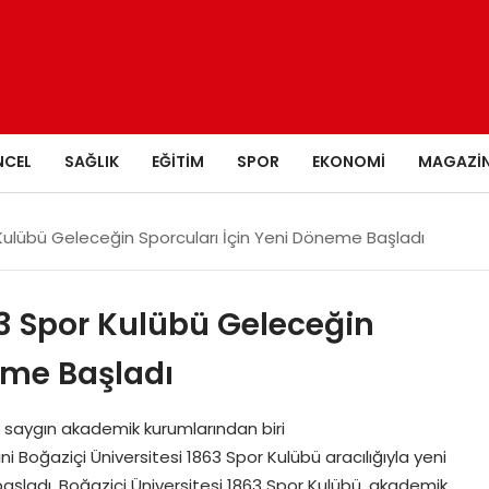
NCEL
SAĞLIK
EĞITIM
SPOR
EKONOMI
MAGAZI
 Kulübü Geleceğin Sporcuları İçin Yeni Döneme Başladı
63 Spor Kulübü Geleceğin
eme Başladı
n saygın akademik kurumlarından biri
ini Boğaziçi Üniversitesi 1863 Spor Kulübü aracılığıyla yeni
aşladı. Boğaziçi Üniversitesi 1863 Spor Kulübü, akademik