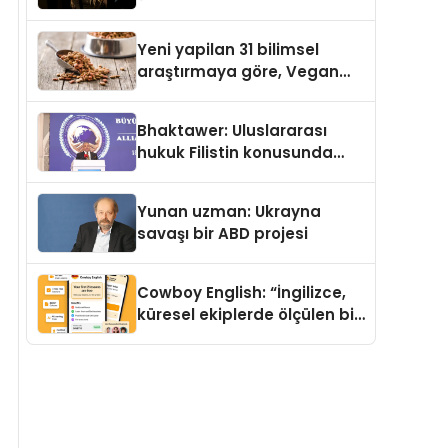
Temmuz’da Yayımlandı
Yeni yapilan 31 bilimsel
araştırmaya göre, Vegan
Köpek Maması ve Vegan
Kedi Mamasının İyi
Bhaktawer: Uluslararası
Sindirildiğini Ortaya Koydu
hukuk Filistin konusunda
çifte standart uyguluyor
Yunan uzman: Ukrayna
savaşı bir ABD projesi
Cowboy English: “İngilizce,
küresel ekiplerde ölçülen bir
iş yetkinliğine dönüşüyor”