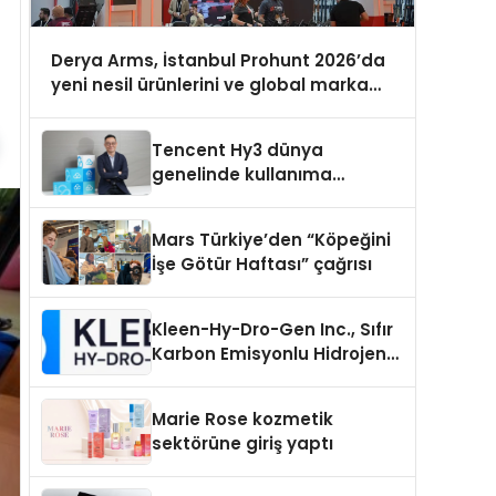
Derya Arms, İstanbul Prohunt 2026’da
yeni nesil ürünlerini ve global marka
vizyonunu sergiledi
Tencent Hy3 dünya
genelinde kullanıma
sunuldu
Mars Türkiye’den “Köpeğini
İşe Götür Haftası” çağrısı
Kleen-Hy-Dro-Gen Inc., Sıfır
Karbon Emisyonlu Hidrojen
Isıtma Teknolojisinde ISO ve
TSSA Düzenleyici Onaylarını
Marie Rose kozmetik
Aldı
sektörüne giriş yaptı