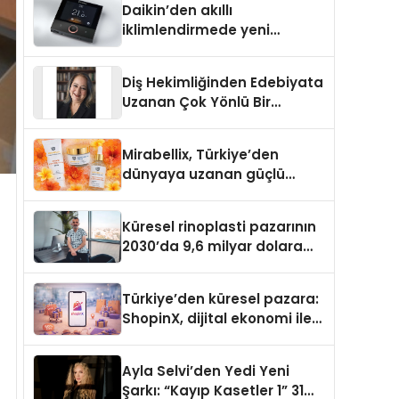
Daikin’den akıllı
iklimlendirmede yeni
dönem: Madoka Plus
Türkiye’de
Diş Hekimliğinden Edebiyata
Uzanan Çok Yönlü Bir
Yaşam: Yeşim Şahin Yaman
Mirabellix, Türkiye’den
dünyaya uzanan güçlü
büyümesini sürdürüyor
Küresel rinoplasti pazarının
2030’da 9,6 milyar dolara
ulaşması bekleniyor
Türkiye’den küresel pazara:
ShopinX, dijital ekonomi ile
gerçek dünya alışverişini bir
araya getirmeyi hedefliyor
Ayla Selvi’den Yedi Yeni
Şarkı: “Kayıp Kasetler 1” 31