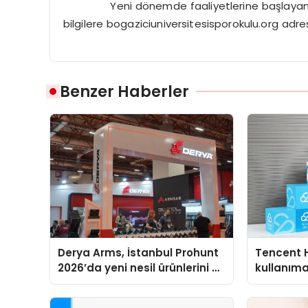
Yeni dönemde faaliyetlerine başlayan Boğa
bilgilere
bogaziciuniversitesisporokulu.org
adres
Benzer Haberler
Derya Arms, İstanbul Prohunt
Tencent 
2026’da yeni nesil ürünlerini ve
kullanım
global marka vizyonunu
sergiledi