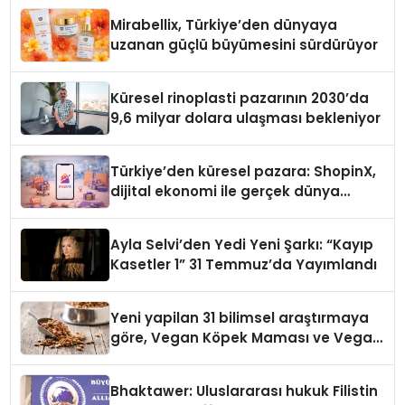
Mirabellix, Türkiye’den dünyaya
uzanan güçlü büyümesini sürdürüyor
Küresel rinoplasti pazarının 2030’da
9,6 milyar dolara ulaşması bekleniyor
Türkiye’den küresel pazara: ShopinX,
dijital ekonomi ile gerçek dünya
alışverişini bir araya getirmeyi
hedefliyor
Ayla Selvi’den Yedi Yeni Şarkı: “Kayıp
Kasetler 1” 31 Temmuz’da Yayımlandı
Yeni yapilan 31 bilimsel araştırmaya
göre, Vegan Köpek Maması ve Vegan
Kedi Mamasının İyi Sindirildiğini
Ortaya Koydu
Bhaktawer: Uluslararası hukuk Filistin