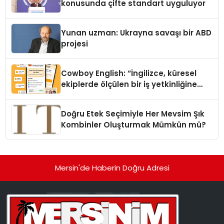
konusunda çifte standart uyguluyor
Yunan uzman: Ukrayna savaşı bir ABD
projesi
Cowboy English: “İngilizce, küresel
ekiplerde ölçülen bir iş yetkinliğine
dönüşüyor”
Doğru Etek Seçimiyle Her Mevsim Şık
Kombinler Oluşturmak Mümkün mü?
Mersin'de Haberin Doğru Adresi