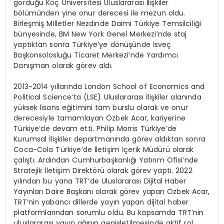
gördüğü Koç Üniversitesi Uluslararası İlişkiler
bölümünden yine onur derecesi ile mezun oldu.
Birleşmiş Milletler Nezdinde Daimi Türkiye Temsilciliği
bünyesinde, BM New York Genel Merkezi’nde staj
yaptıktan sonra Türkiye’ye dönüşünde İsveç
Başkonsolosluğu Ticaret Merkezi’nde Yardımcı
Danışman olarak görev aldı.
2013-2014 yıllarında London School of Economics and
Political Science’ta (LSE) Uluslararası İlişkiler alanında
yüksek lisans eğitimini tam burslu olarak ve onur
derecesiyle tamamlayan Özbek Acar, kariyerine
Türkiye’de devam etti. Philip Morris Türkiye’de
Kurumsal İlişkiler departmanında görev aldıktan sonra
Coca-Cola Türkiye’de İletişim İçerik Müdürü olarak
çalıştı. Ardından Cumhurbaşkanlığı Yatırım Ofisi’nde
Stratejik İletişim Direktörü olarak görev yaptı. 2022
yılından bu yana TRT’de Uluslararası Dijital Haber
Yayınları Daire Başkanı olarak görev yapan Özbek Acar,
TRT’nin yabancı dillerde yayın yapan dijital haber
platformlarından sorumlu oldu. Bu kapsamda TRT’nin
uluslararası yayın ağının genişletilmesinde aktif rol