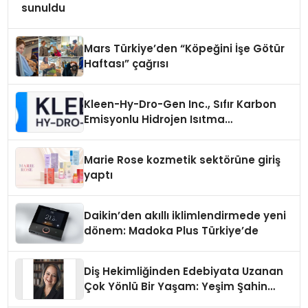
sunuldu
Mars Türkiye’den “Köpeğini İşe Götür
Haftası” çağrısı
Kleen-Hy-Dro-Gen Inc., Sıfır Karbon
Emisyonlu Hidrojen Isıtma
Teknolojisinde ISO ve TSSA
Düzenleyici Onaylarını Aldı
Marie Rose kozmetik sektörüne giriş
yaptı
Daikin’den akıllı iklimlendirmede yeni
dönem: Madoka Plus Türkiye’de
Diş Hekimliğinden Edebiyata Uzanan
Çok Yönlü Bir Yaşam: Yeşim Şahin
Yaman