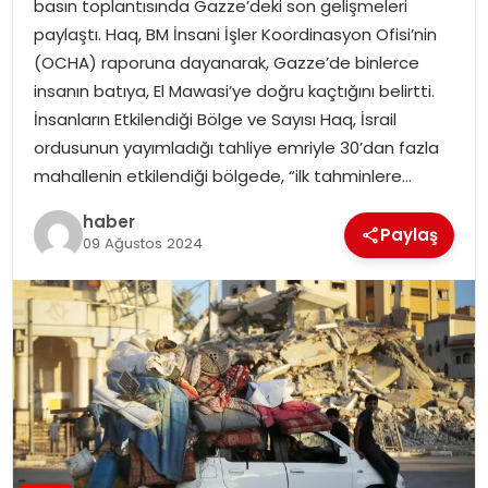
basın toplantısında Gazze’deki son gelişmeleri
EKONOMI
paylaştı. Haq, BM İnsani İşler Koordinasyon Ofisi’nin
(OCHA) raporuna dayanarak, Gazze’de binlerce
MAGAZIN
insanın batıya, El Mawasi’ye doğru kaçtığını belirtti.
İnsanların Etkilendiği Bölge ve Sayısı Haq, İsrail
DÜNYA
ordusunun yayımladığı tahliye emriyle 30’dan fazla
mahallenin etkilendiği bölgede, “ilk tahminlere…
OTOMOBIL
haber
Paylaş
09 Ağustos 2024