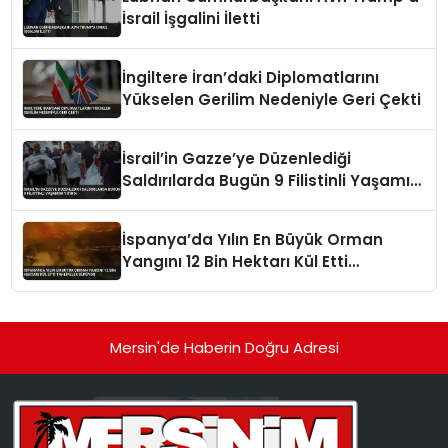
İsrail İşgalini İletti
İngiltere İran’daki Diplomatlarını
Yükselen Gerilim Nedeniyle Geri Çekti
İsrail’in Gazze’ye Düzenlediği
Saldırılarda Bugün 9 Filistinli Yaşamını
Yitirdi
İspanya’da Yılın En Büyük Orman
Yangını 12 Bin Hektarı Kül Etti
Tahliyeler Sürüyor
Mersin'de Haberin Doğru Adresi