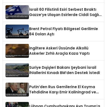
İsrail 60 Filistinli Esiri Serbest Bıraktı
Gazze’ye Ulaşan Esirlerde Ciddi Sağlık
Sorunları Dikkat Çekti
Brent Petrol Fiyatı Bölgesel Gerilimle
84 Doları Aştı
İngiltere Askeri Üssünde Alkollü
Askerler Zırhlı Araçla Kaza Yaptı
Suriye Dışişleri Bakanı Şeybani İsrail
İhlallerini Kınadı BM’den Destek İstedi
Putin’den Rus Gemilerine El Koyma
Tehdidine Karşı Emir Kaliningrad ve
Ukrayna Vurgusu
Lübnan Cumhurbaşkanı Avn Trump’a