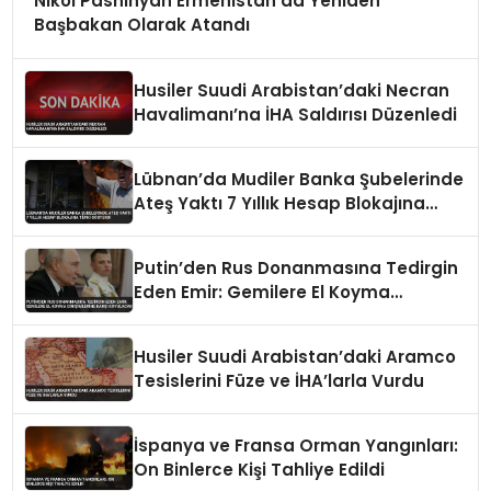
Nikol Pashinyan Ermenistan’da Yeniden
Başbakan Olarak Atandı
Husiler Suudi Arabistan’daki Necran
Havalimanı’na İHA Saldırısı Düzenledi
Lübnan’da Mudiler Banka Şubelerinde
Ateş Yaktı 7 Yıllık Hesap Blokajına
Tepki Gösterdi
Putin’den Rus Donanmasına Tedirgin
Eden Emir: Gemilere El Koyma
Girişimlerine Karşı Koyulacak
Husiler Suudi Arabistan’daki Aramco
Tesislerini Füze ve İHA’larla Vurdu
İspanya ve Fransa Orman Yangınları:
On Binlerce Kişi Tahliye Edildi