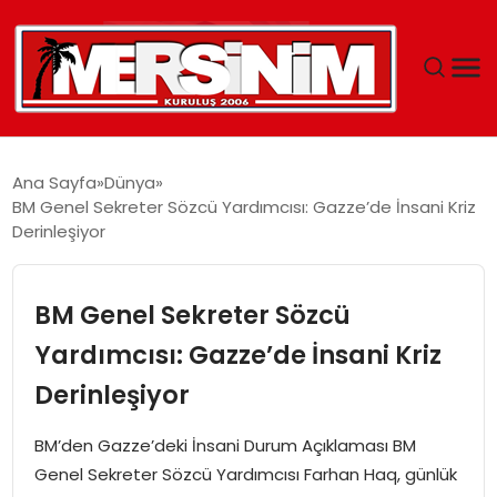
MERSIN
Ana Sayfa
Dünya
BM Genel Sekreter Sözcü Yardımcısı: Gazze’de İnsani Kriz
YAŞAM
Derinleşiyor
GÜNCEL
BM Genel Sekreter Sözcü
SAĞLIK
Yardımcısı: Gazze’de İnsani Kriz
Derinleşiyor
EĞITIM
BM’den Gazze’deki İnsani Durum Açıklaması BM
SPOR
Genel Sekreter Sözcü Yardımcısı Farhan Haq, günlük