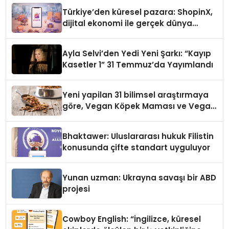
Türkiye’den küresel pazara: ShopinX,
dijital ekonomi ile gerçek dünya
alışverişini bir araya getirmeyi
hedefliyor
Ayla Selvi’den Yedi Yeni Şarkı: “Kayıp
Kasetler 1” 31 Temmuz’da Yayımlandı
Yeni yapilan 31 bilimsel araştırmaya
göre, Vegan Köpek Maması ve Vegan
Kedi Mamasının İyi Sindirildiğini
Ortaya Koydu
Bhaktawer: Uluslararası hukuk Filistin
konusunda çifte standart uyguluyor
Yunan uzman: Ukrayna savaşı bir ABD
projesi
Cowboy English: “İngilizce, küresel