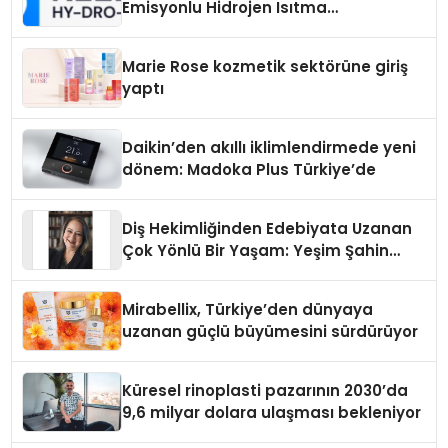
Emisyonlu Hidrojen Isıtma
Teknolojisinde ISO ve TSSA
Düzenleyici Onaylarını Aldı
Marie Rose kozmetik sektörüne giriş
yaptı
Daikin’den akıllı iklimlendirmede yeni
dönem: Madoka Plus Türkiye’de
Diş Hekimliğinden Edebiyata Uzanan
Çok Yönlü Bir Yaşam: Yeşim Şahin
Yaman
Mirabellix, Türkiye’den dünyaya
uzanan güçlü büyümesini sürdürüyor
Küresel rinoplasti pazarının 2030’da
9,6 milyar dolara ulaşması bekleniyor