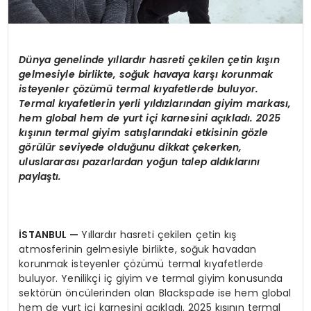
Dünya genelinde yıllardır hasreti çekilen çetin kışın
gelmesiyle birlikte, soğuk havaya karşı korunmak
isteyenler çözümü
termal k
ıyafetlerde buluyor.
Termal kıyafetlerin yerli yıldızlarından giyim markası,
hem global hem de yurt içi karnesini açıkladı. 2025
kışının termal giyim satışlarındaki etkisinin g
ö
zle
g
ö
rülür seviyede olduğunu dikkat çekerken,
uluslararası pazarlardan yoğun talep aldıklarını
paylaştı.
İSTANBUL
—
Yıllardır hasreti çekilen çetin kış
atmosferinin gelmesiyle birlikte, soğuk havadan
korunmak isteyenler çözümü termal kıyafetlerde
buluyor. Yenilikçi iç giyim ve termal giyim konusunda
sektörün öncülerinden olan Blackspade ise hem global
hem de yurt içi karnesini açıkladı. 2025 kışının termal