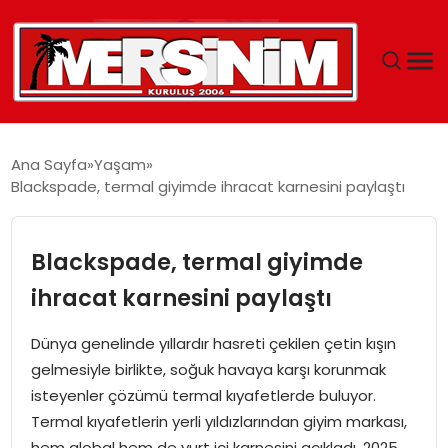
MERSIN
Ana Sayfa
Yaşam
Blackspade, termal giyimde ihracat karnesini paylaştı
YAŞAM
GÜNCEL
Blackspade, termal giyimde
ihracat karnesini paylaştı
SAĞLIK
Dünya genelinde yıllardır hasreti çekilen çetin kışın
EĞITIM
gelmesiyle birlikte, soğuk havaya karşı korunmak
isteyenler çözümü termal kıyafetlerde buluyor.
SPOR
Termal kıyafetlerin yerli yıldızlarından giyim markası,
hem global hem de yurt içi karnesini açıkladı. 2025