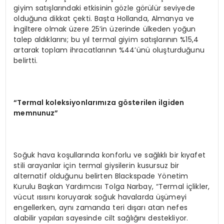
giyim satışlarındaki etkisinin gözle görülür seviyede
olduğuna dikkat çekti. Başta Hollanda, Almanya ve
İngiltere olmak üzere 25’in üzerinde ülkeden yoğun
talep aldıklarını; bu yıl termal giyim satışlarının %15,4
artarak toplam ihracatlarının %44’ünü oluşturduğunu
belirtti.
“
Termal koleksiyonlarımıza g
ö
sterilen ilgiden
memnunuz”
Soğuk hava koşullarında konforlu ve sağlıklı bir kıyafet
stili arayanlar için termal giysilerin kusursuz bir
alternatif olduğunu belirten Blackspade Yönetim
Kurulu Başkan Yardımcısı Tolga Narbay, “Termal içlikler,
vücut ısısını koruyarak soğuk havalarda üşümeyi
engellerken, aynı zamanda teri dışarı atan nefes
alabilir yapıları sayesinde cilt sağlığını destekliyor.