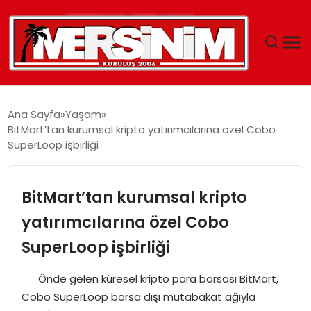
MERSIN
Ana Sayfa
Yaşam
BitMart’tan kurumsal kripto yatırımcılarına özel Cobo
YAŞAM
SuperLoop işbirliği
GÜNCEL
BitMart’tan kurumsal kripto
SAĞLIK
yatırımcılarına özel Cobo
SuperLoop işbirliği
EĞITIM
Önde gelen küresel kripto para borsası BitMart,
SPOR
Cobo SuperLoop borsa dışı mutabakat ağıyla