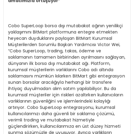
amac
ı
m
ı
zla
ö
rt
üşü
yor
”
Cobo SuperLoop borsa dışı mutabakat ağının yenilikçi
yaklaşımını BitMart platformuna entegre etmekten
heyecan duyduklarını paylaşan BitMart Kurumsal
Müşterilerden Sorumlu Başkan Yardımcısı Victor Wei,
“Cobo SuperLoop, trading, takas, ödeme ve
saklamanın tamamen birbirinden ayrılmasını sağlayan,
dünyanın ilk borsa dışı mutabakat ağı. Platform,
kurumsal müşterilerin varlıklarını Cobo adı altında
saklamasını mümkün kılarken BitMart gibi entegrasyon
sunan borsalar aracılığıyla herhangi bir transfere
ihtiyaç duyulmadan alım satım yapılabiliyor. Bu da
kurumsal müşteriler için riskleri azaltırken kullanıcıların
varlıklarının güvenliğini ve işlemlerindeki kolaylığı
artırıyor. Cobo SuperLoop entegrasyonu, kurumsal
kullanıcılarımızı daha güvenli bir saklama çözümü,
verimli trading ve mutabakat hizmetiyle
güçlendirirken, kullanıcılarımıza en üst düzey hizmeti
sunma sözümüzle de uyuşuyor. Ayrıca varlıkların