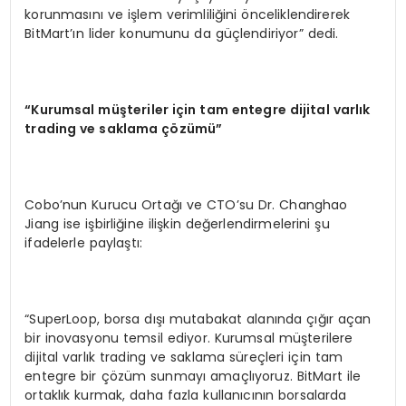
korunmasını ve işlem verimliliğini önceliklendirerek
BitMart’ın lider konumunu da güçlendiriyor” dedi.
“
Kurumsal m
üş
teriler i
ç
in tam entegre dijital varl
ı
k
trading ve saklama
çö
z
ü
m
ü”
Cobo’nun Kurucu Ortağı ve CTO’su Dr. Changhao
Jiang ise işbirliğine ilişkin değerlendirmelerini şu
ifadelerle paylaştı:
“SuperLoop, borsa dışı mutabakat alanında çığır açan
bir inovasyonu temsil ediyor. Kurumsal müşterilere
dijital varlık trading ve saklama süreçleri için tam
entegre bir çözüm sunmayı amaçlıyoruz. BitMart ile
ortaklık kurmak, daha fazla kullanıcının borsalarda