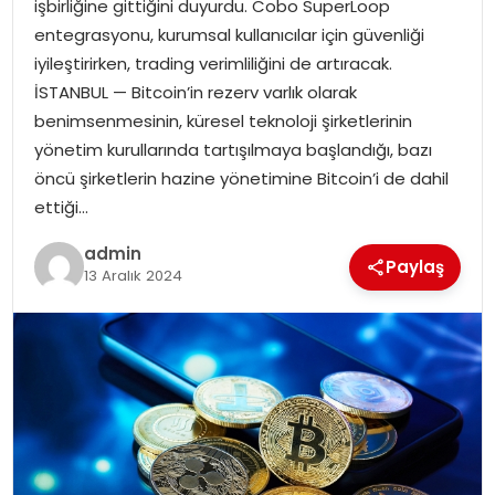
işbirliğine gittiğini duyurdu. Cobo SuperLoop
EKONOMI
entegrasyonu, kurumsal kullanıcılar için güvenliği
iyileştirirken, trading verimliliğini de artıracak.
MAGAZIN
İSTANBUL — Bitcoin’in rezerv varlık olarak
benimsenmesinin, küresel teknoloji şirketlerinin
DÜNYA
yönetim kurullarında tartışılmaya başlandığı, bazı
öncü şirketlerin hazine yönetimine Bitcoin’i de dahil
OTOMOBIL
ettiği…
admin
Paylaş
13 Aralık 2024