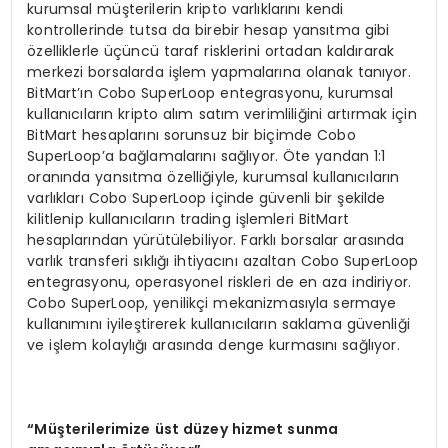
kurumsal müşterilerin kripto varlıklarını kendi
kontrollerinde tutsa da birebir hesap yansıtma gibi
özelliklerle üçüncü taraf risklerini ortadan kaldırarak
merkezi borsalarda işlem yapmalarına olanak tanıyor.
BitMart’ın Cobo SuperLoop entegrasyonu, kurumsal
kullanıcıların kripto alım satım verimliliğini artırmak için
BitMart hesaplarını sorunsuz bir biçimde Cobo
SuperLoop’a bağlamalarını sağlıyor. Öte yandan 1:1
oranında yansıtma özelliğiyle, kurumsal kullanıcıların
varlıkları Cobo SuperLoop içinde güvenli bir şekilde
kilitlenip kullanıcıların trading işlemleri BitMart
hesaplarından yürütülebiliyor. Farklı borsalar arasında
varlık transferi sıklığı ihtiyacını azaltan Cobo SuperLoop
entegrasyonu, operasyonel riskleri de en aza indiriyor.
Cobo SuperLoop, yenilikçi mekanizmasıyla sermaye
kullanımını iyileştirerek kullanıcıların saklama güvenliği
ve işlem kolaylığı arasında denge kurmasını sağlıyor.
“
M
üş
terilerimize
ü
st d
ü
zey hizmet sunma