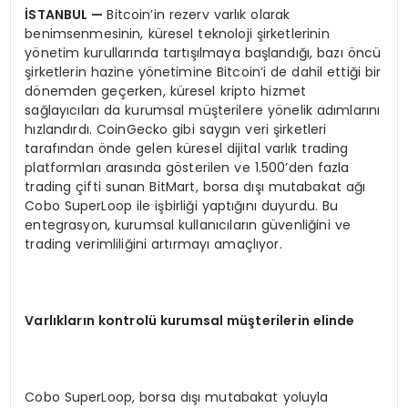
İ
STANBUL
—
Bitcoin’in rezerv varlık olarak
benimsenmesinin, küresel teknoloji şirketlerinin
yönetim kurullarında tartışılmaya başlandığı, bazı öncü
şirketlerin hazine yönetimine Bitcoin’i de dahil ettiği bir
dönemden geçerken, küresel kripto hizmet
sağlayıcıları da kurumsal müşterilere yönelik adımlarını
hızlandırdı. CoinGecko gibi saygın veri şirketleri
tarafından önde gelen küresel dijital varlık trading
platformları arasında gösterilen ve 1.500’den fazla
trading çifti sunan BitMart, borsa dışı mutabakat ağı
Cobo SuperLoop ile işbirliği yaptığını duyurdu. Bu
entegrasyon, kurumsal kullanıcıların güvenliğini ve
trading verimliliğini artırmayı amaçlıyor.
Varl
ı
klar
ı
n kontrol
ü
kurumsal m
üş
terilerin elinde
Cobo SuperLoop, borsa dışı mutabakat yoluyla