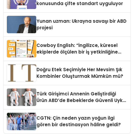
konusunda çifte standart uyguluyor
Yunan uzman: Ukrayna savaşı bir ABD
projesi
Cowboy English: “İngilizce, küresel
ekiplerde ölçülen bir iş yetkinliğine
dönüşüyor”
Doğru Etek Seçimiyle Her Mevsim Şık
Kombinler Oluşturmak Mümkün mü?
Türk Girişimci Annenin Geliştirdiği
Ürün ABD’de Bebeklerde Güvenli Uyku
Standardına Yeni Bir Bakış Açısı
Getiriyor.
CGTN: Çin neden yazın yoğun ilgi
gören bir destinasyon hâline geldi?