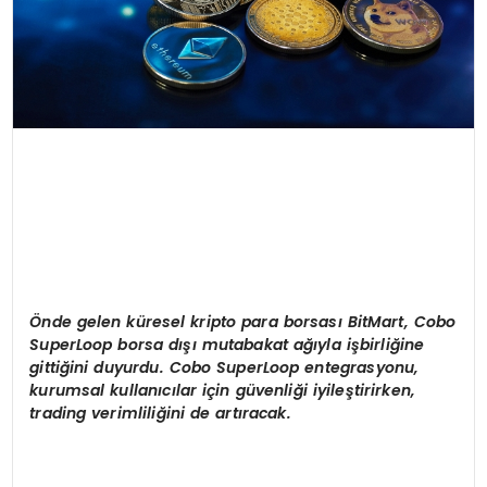
Ö
nde gelen k
ü
resel kripto para borsas
ı
BitMart, Cobo
SuperLoop borsa d
ışı
mutabakat a
ğı
yla i
ş
birli
ğ
ine
gitti
ğ
ini duyurdu. Cobo SuperLoop entegrasyonu,
kurumsal kullan
ı
c
ı
lar i
ç
in g
ü
venli
ğ
i iyile
ş
tirirken,
trading verimlili
ğ
ini de art
ı
racak.