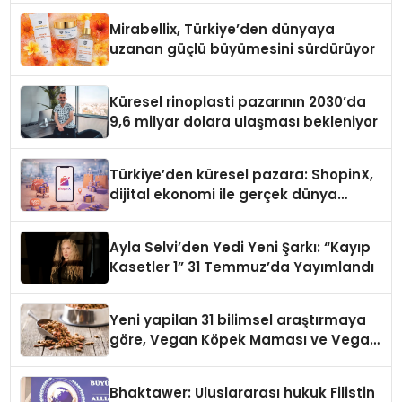
Mirabellix, Türkiye’den dünyaya
uzanan güçlü büyümesini sürdürüyor
Küresel rinoplasti pazarının 2030’da
9,6 milyar dolara ulaşması bekleniyor
Türkiye’den küresel pazara: ShopinX,
dijital ekonomi ile gerçek dünya
alışverişini bir araya getirmeyi
hedefliyor
Ayla Selvi’den Yedi Yeni Şarkı: “Kayıp
Kasetler 1” 31 Temmuz’da Yayımlandı
Yeni yapilan 31 bilimsel araştırmaya
göre, Vegan Köpek Maması ve Vegan
Kedi Mamasının İyi Sindirildiğini
Ortaya Koydu
Bhaktawer: Uluslararası hukuk Filistin