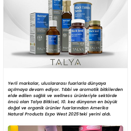
Yerli markalar, uluslararası fuarlarla dünyaya
açılmaya devam ediyor. Tıbbi ve aromatik bitkilerden
elde edilen sağlı
k ve wellness
ürünleriyle sekt
ö
rde
ö
ncü olan Talya Bitkisel, 10. kez dünyanı
n en b
üyü
k
do
ğal ve organik ürünler fuarları
ndan Amerika
Natural Products Expo West 2025
’
teki yerini aldı.