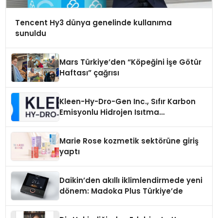
Tencent Hy3 dünya genelinde kullanıma
sunuldu
Mars Türkiye’den “Köpeğini İşe Götür
Haftası” çağrısı
Kleen-Hy-Dro-Gen Inc., Sıfır Karbon
Emisyonlu Hidrojen Isıtma
Teknolojisinde ISO ve TSSA
Düzenleyici Onaylarını Aldı
Marie Rose kozmetik sektörüne giriş
yaptı
Daikin’den akıllı iklimlendirmede yeni
dönem: Madoka Plus Türkiye’de