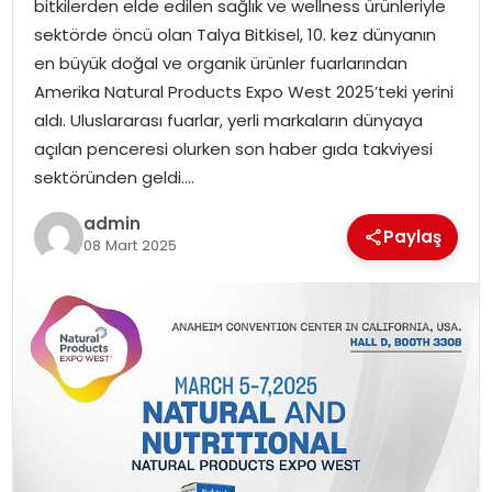
bitkilerden elde edilen sağlık ve wellness ürünleriyle
EKONOMI
sektörde öncü olan Talya Bitkisel, 10. kez dünyanın
en büyük doğal ve organik ürünler fuarlarından
MAGAZIN
Amerika Natural Products Expo West 2025’teki yerini
aldı. Uluslararası fuarlar, yerli markaların dünyaya
DÜNYA
açılan penceresi olurken son haber gıda takviyesi
sektöründen geldi….
OTOMOBIL
admin
Paylaş
08 Mart 2025