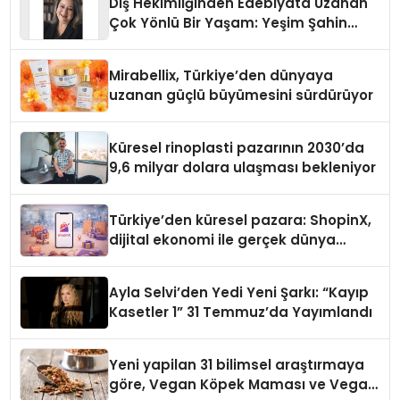
Diş Hekimliğinden Edebiyata Uzanan
Çok Yönlü Bir Yaşam: Yeşim Şahin
Yaman
Mirabellix, Türkiye’den dünyaya
uzanan güçlü büyümesini sürdürüyor
Küresel rinoplasti pazarının 2030’da
9,6 milyar dolara ulaşması bekleniyor
Türkiye’den küresel pazara: ShopinX,
dijital ekonomi ile gerçek dünya
alışverişini bir araya getirmeyi
hedefliyor
Ayla Selvi’den Yedi Yeni Şarkı: “Kayıp
Kasetler 1” 31 Temmuz’da Yayımlandı
Yeni yapilan 31 bilimsel araştırmaya
göre, Vegan Köpek Maması ve Vegan