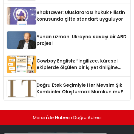
Kedi Mamasının İyi Sindirildiğini
Ortaya Koydu
Bhaktawer: Uluslararası hukuk Filistin
konusunda çifte standart uyguluyor
Yunan uzman: Ukrayna savaşı bir ABD
projesi
Cowboy English: “İngilizce, küresel
ekiplerde ölçülen bir iş yetkinliğine
dönüşüyor”
Doğru Etek Seçimiyle Her Mevsim Şık
Kombinler Oluşturmak Mümkün mü?
Mersin'de Haberin Doğru Adresi