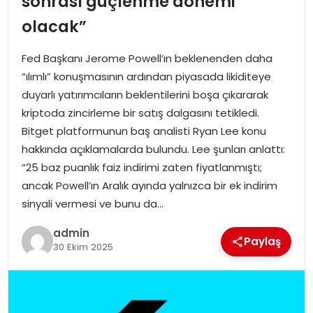
sonrası güçlenme dönemi
EKONOMI
olacak”
MAGAZIN
Fed Başkanı Jerome Powell’ın beklenenden daha
“ılımlı” konuşmasının ardından piyasada likiditeye
DÜNYA
duyarlı yatırımcıların beklentilerini boşa çıkararak
kriptoda zincirleme bir satış dalgasını tetikledi.
OTOMOBIL
Bitget platformunun baş analisti Ryan Lee konu
hakkında açıklamalarda bulundu. Lee şunları anlattı:
“25 baz puanlık faiz indirimi zaten fiyatlanmıştı;
ancak Powell’ın Aralık ayında yalnızca bir ek indirim
sinyali vermesi ve bunu da…
admin
Paylaş
30 Ekim 2025