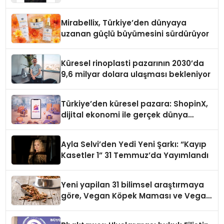
Yaman
Mirabellix, Türkiye’den dünyaya
uzanan güçlü büyümesini sürdürüyor
Küresel rinoplasti pazarının 2030’da
9,6 milyar dolara ulaşması bekleniyor
Türkiye’den küresel pazara: ShopinX,
dijital ekonomi ile gerçek dünya
alışverişini bir araya getirmeyi
hedefliyor
Ayla Selvi’den Yedi Yeni Şarkı: “Kayıp
Kasetler 1” 31 Temmuz’da Yayımlandı
Yeni yapilan 31 bilimsel araştırmaya
göre, Vegan Köpek Maması ve Vegan
Kedi Mamasının İyi Sindirildiğini
Ortaya Koydu