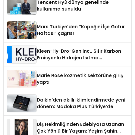
Tencent Hy3 dünya genelinde
kullanıma sunuldu
Mars Türkiye’den “Köpeğini İşe Götür
Haftası” çağrısı
Kleen-Hy-Dro-Gen Inc., Sıfır Karbon
Emisyonlu Hidrojen Isıtma
Teknolojisinde ISO ve TSSA
Düzenleyici Onaylarını Aldı
Marie Rose kozmetik sektörüne giriş
yaptı
Daikin’den akıllı iklimlendirmede yeni
dönem: Madoka Plus Türkiye’de
Diş Hekimliğinden Edebiyata Uzanan
Çok Yönlü Bir Yaşam: Yeşim Şahin