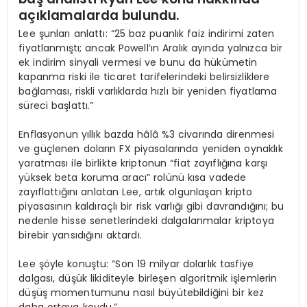
açıklamalarda bulundu.
Lee şunları anlattı: “25 baz puanlık faiz indirimi zaten
fiyatlanmıştı; ancak Powell’ın Aralık ayında yalnızca bir
ek indirim sinyali vermesi ve bunu da hükümetin
kapanma riski ile ticaret tarifelerindeki belirsizliklere
bağlaması, riskli varlıklarda hızlı bir yeniden fiyatlama
süreci başlattı.”
Enflasyonun yıllık bazda hâlâ %3 civarında direnmesi
ve güçlenen doların FX piyasalarında yeniden oynaklık
yaratması ile birlikte kriptonun “fiat zayıflığına karşı
yüksek beta koruma aracı” rolünü kısa vadede
zayıflattığını anlatan Lee, artık olgunlaşan kripto
piyasasının kaldıraçlı bir risk varlığı gibi davrandığını; bu
nedenle hisse senetlerindeki dalgalanmalar kriptoya
birebir yansıdığını aktardı.
Lee şöyle konuştu: “Son 19 milyar dolarlık tasfiye
dalgası, düşük likiditeyle birleşen algoritmik işlemlerin
düşüş momentumunu nasıl büyütebildiğini bir kez