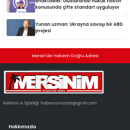
Bhaktawer: Uluslararası hukuk Filistin
konusunda çifte standart uyguluyor
Yunan uzman: Ukrayna savaşı bir ABD
projesi
Mersin'de Haberin Doğru Adresi
Reklam & İşbirliği:
habersonuclari@gmil.com
Hakkımızda