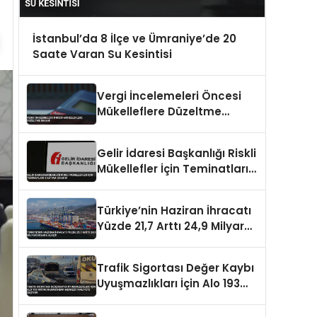
İstanbul’da 8 İlçe ve Ümraniye’de 20
Saate Varan Su Kesintisi
Vergi İncelemeleri Öncesi
Mükelleflere Düzeltme
İmkanı
Gelir İdaresi Başkanlığı Riskli
Mükellefler İçin Teminatları 5
Katına Çıkardı
Türkiye’nin Haziran İhracatı
Yüzde 21,7 Arttı 24,9 Milyar
Dolara Ulaştı
Trafik Sigortası Değer Kaybı
Uyuşmazlıkları İçin Alo 193
Ortak Hasar İhbar Merkezi
Faaliyete Geçiyor