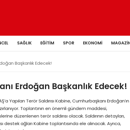
NCEL
SAĞLIK
EĞITIM
SPOR
EKONOMI
MAGAZI
doğan Başkanlık Edecek!
nı Erdoğan Başkanlık Edecek!
’a Yapılan Terör Saldırısı Kabine, Cumhurbaşkanı Erdoğan’ın
ırlanıyor. Toplantının en önemli gündem maddesi,
ine düzenlenen terör saldırısı olacak. Saldırının detayları,
lası destek ağları Kabine toplantısında ele alınacak. Ayrıca,