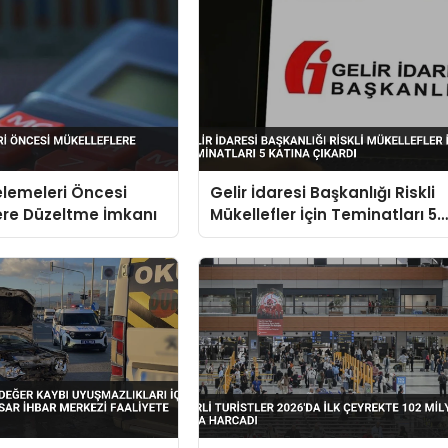
elemeleri Öncesi
Gelir İdaresi Başkanlığı Riskli
ere Düzeltme İmkanı
Mükellefler İçin Teminatları 5
Katına Çıkardı