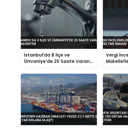
İstanbul’da 8 İlçe ve
Vergi İnc
Ümraniye’de 20 Saate Varan
Mükellefl
Su Kesintisi