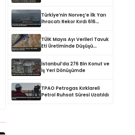
Türkiye’nin Norveç’e İlk Yarı
İhracatı Rekor Kırdı 616
Milyon Dolara Ulaştı
TÜİK Mayıs Ayı Verileri Tavuk
Eti Üretiminde Düşüşü
Ortaya Koydu
İstanbul’da 276 Bin Konut ve
İş Yeri Dönüşümde
TPAO Petrogas Kırklareli
Petrol Ruhsat Süresi Uzatıldı