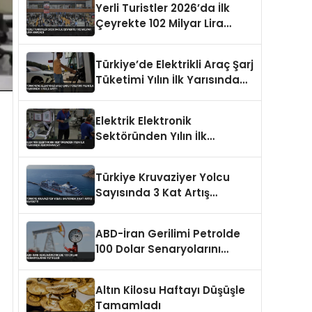
Yerli Turistler 2026’da İlk
Çeyrekte 102 Milyar Lira
Harcadı
Türkiye’de Elektrikli Araç Şarj
Tüketimi Yılın İlk Yarısında
%153,5 Arttı
Elektrik Elektronik
Sektöründen Yılın İlk
Yarısında Rekor İhracat
Türkiye Kruvaziyer Yolcu
Sayısında 3 Kat Artış
Kaydetti
ABD-İran Gerilimi Petrolde
100 Dolar Senaryolarını
Tetikledi
Altın Kilosu Haftayı Düşüşle
Tamamladı