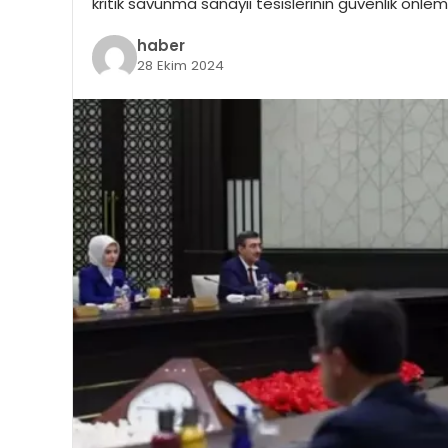
kritik savunma sanayii tesislerinin güvenlik önleml
haber
28 Ekim 2024