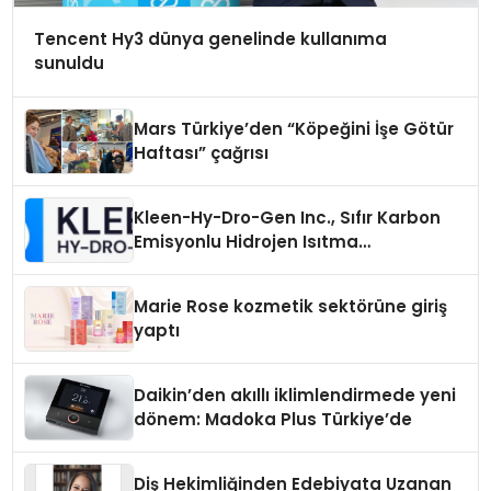
Tencent Hy3 dünya genelinde kullanıma
sunuldu
Mars Türkiye’den “Köpeğini İşe Götür
Haftası” çağrısı
Kleen-Hy-Dro-Gen Inc., Sıfır Karbon
Emisyonlu Hidrojen Isıtma
Teknolojisinde ISO ve TSSA
Düzenleyici Onaylarını Aldı
Marie Rose kozmetik sektörüne giriş
yaptı
Daikin’den akıllı iklimlendirmede yeni
dönem: Madoka Plus Türkiye’de
Diş Hekimliğinden Edebiyata Uzanan