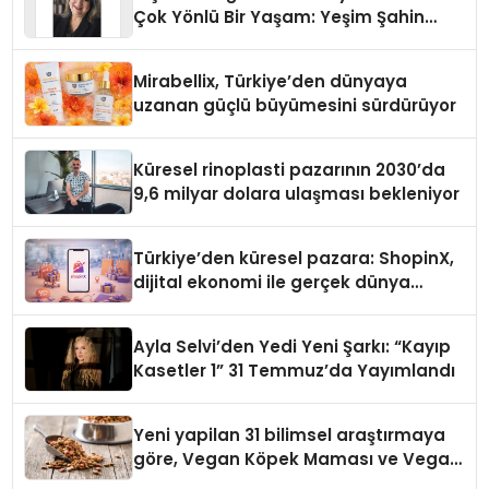
Çok Yönlü Bir Yaşam: Yeşim Şahin
Yaman
Mirabellix, Türkiye’den dünyaya
uzanan güçlü büyümesini sürdürüyor
Küresel rinoplasti pazarının 2030’da
9,6 milyar dolara ulaşması bekleniyor
Türkiye’den küresel pazara: ShopinX,
dijital ekonomi ile gerçek dünya
alışverişini bir araya getirmeyi
hedefliyor
Ayla Selvi’den Yedi Yeni Şarkı: “Kayıp
Kasetler 1” 31 Temmuz’da Yayımlandı
Yeni yapilan 31 bilimsel araştırmaya
göre, Vegan Köpek Maması ve Vegan
Kedi Mamasının İyi Sindirildiğini