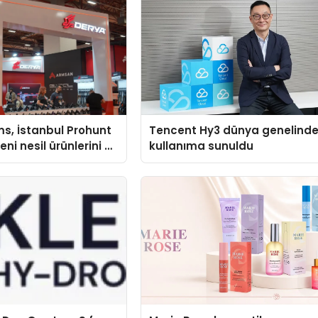
s, İstanbul Prohunt
Tencent Hy3 dünya genelind
ni nesil ürünlerini ve
kullanıma sunuldu
arka vizyonunu