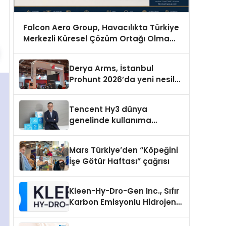
Falcon Aero Group, Havacılıkta Türkiye
Merkezli Küresel Çözüm Ortağı Olma
Yolunda İlerliyor
Derya Arms, İstanbul
Prohunt 2026’da yeni nesil
ürünlerini ve global marka
vizyonunu sergiledi
Tencent Hy3 dünya
genelinde kullanıma
sunuldu
Mars Türkiye’den “Köpeğini
İşe Götür Haftası” çağrısı
Kleen-Hy-Dro-Gen Inc., Sıfır
Karbon Emisyonlu Hidrojen
Isıtma Teknolojisinde ISO ve
TSSA Düzenleyici Onaylarını