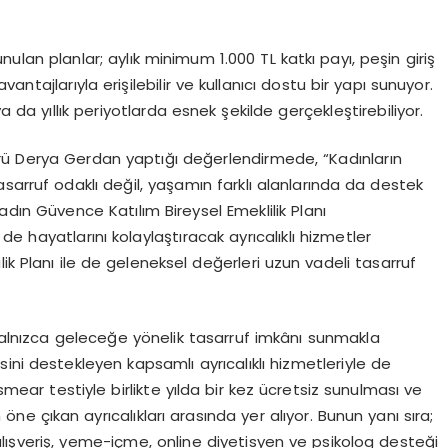
nulan planlar; aylık minimum 1.000 TL katkı payı, peşin giriş
ntajlarıyla erişilebilir ve kullanıcı dostu bir yapı sunuyor.
 ya da yıllık periyotlarda esnek şekilde gerçekleştirebiliyor.
rü Derya Gerdan yaptığı değerlendirmede, “Kadınların
sarruf odaklı değil, yaşamın farklı alanlarında da destek
dın Güvence Katılım Bireysel Emeklilik Planı
e hayatlarını kolaylaştıracak ayrıcalıklı hizmetler
ik Planı ile de geleneksel değerleri uzun vadeli tasarruf
 yalnızca geleceğe yönelik tasarruf imkânı sunmakla
ini destekleyen kapsamlı ayrıcalıklı hizmetleriyle de
smear
testiyle birlikte yılda bir kez ücretsiz sunulması ve
öne çıkan ayrıcalıkları arasında yer alıyor. Bunun yanı sıra;
lışveriş, yeme-içme, online diyetisyen ve psikolog desteği