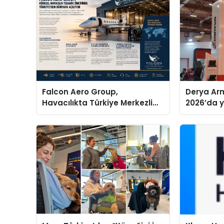
Falcon Aero Group,
Derya Arm
Havacılıkta Türkiye Merkezli
2026’da ye
Küresel Çözüm Ortağı Olma
global m
Yolunda İlerliyor
sergiledi