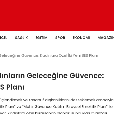
NCEL
SAĞLIK
EĞITIM
SPOR
EKONOMI
MAGAZI
 Geleceğine Güvence: Kadınlara Özel İki Yeni BES Planı
dınların Geleceğine Güvence:
S Planı
 güçlendirmek ve tasarruf alışkanlıklarını desteklemek amacıyla
ik Planı” ve “Mehir Güvence Katılım Bireysel Emeklilik Planı” ile
tıyor. Kadınlara özel kurgulanan planlar, sundukları avantajlı