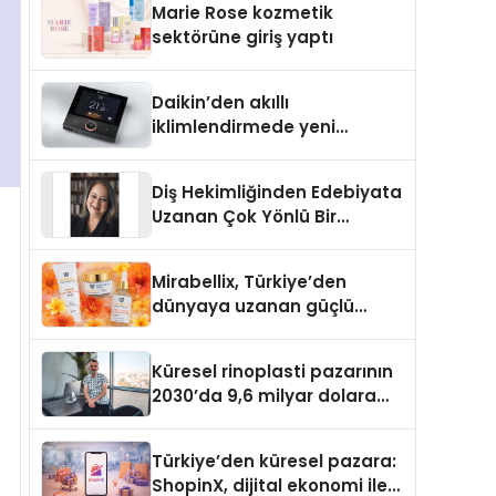
Marie Rose kozmetik
Aldı
sektörüne giriş yaptı
Daikin’den akıllı
iklimlendirmede yeni
dönem: Madoka Plus
Türkiye’de
Diş Hekimliğinden Edebiyata
Uzanan Çok Yönlü Bir
Yaşam: Yeşim Şahin Yaman
Mirabellix, Türkiye’den
dünyaya uzanan güçlü
büyümesini sürdürüyor
Küresel rinoplasti pazarının
2030’da 9,6 milyar dolara
ulaşması bekleniyor
Türkiye’den küresel pazara:
ShopinX, dijital ekonomi ile