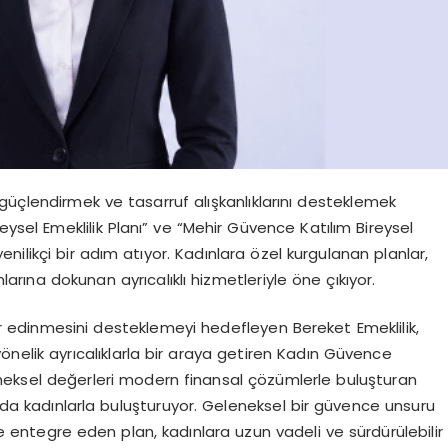
i güçlendirmek ve tasarruf alışkanlıklarını desteklemek
eysel Emeklilik Planı” ve “Mehir Güvence Katılım Bireysel
 yenilikçi bir adım atıyor. Kadınlara özel kurgulanan planlar,
nlarına dokunan ayrıcalıklı hizmetleriyle öne çıkıyor.
r edinmesini desteklemeyi hedefleyen Bereket Emeklilik,
önelik ayrıcalıklarla bir araya getiren Kadın Güvence
geleneksel değerleri modern finansal çözümlerle buluşturan
ı da kadınlarla buluşturuyor. Geleneksel bir güvence unsuru
ile entegre eden plan, kadınlara uzun vadeli ve sürdürülebilir