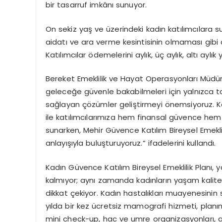
bir tasarruf imkânı sunuyor.
On sekiz yaş ve üzerindeki kadın katılımcılara su
aidatı ve ara verme kesintisinin olmaması gibi ava
Katılımcılar ödemelerini aylık, üç aylık, altı aylık
Bereket Emeklilik ve Hayat Operasyonları Müdü
geleceğe güvenle bakabilmeleri için yalnızca ta
sağlayan çözümler geliştirmeyi önemsiyoruz. Ka
ile katılımcılarımıza hem finansal güvence hem d
sunarken, Mehir Güvence Katılım Bireysel Emeklil
anlayışıyla buluşturuyoruz.” ifadelerini kullandı.
Kadın Güvence Katılım Bireysel Emeklilik Planı,
kalmıyor; aynı zamanda kadınların yaşam kalites
dikkat çekiyor. Kadın hastalıkları muayenesinin
yılda bir kez ücretsiz mamografi hizmeti, planın 
mini check-up, hac ve umre organizasyonları, a