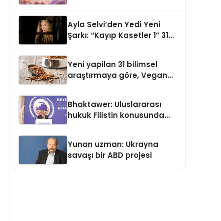
gerçek dünya alışverişini bir
araya getirmeyi hedefliyor
Ayla Selvi’den Yedi Yeni
Şarkı: “Kayıp Kasetler 1” 31
Temmuz’da Yayımlandı
Yeni yapilan 31 bilimsel
araştırmaya göre, Vegan
Köpek Maması ve Vegan
Kedi Mamasının İyi
Bhaktawer: Uluslararası
Sindirildiğini Ortaya Koydu
hukuk Filistin konusunda
çifte standart uyguluyor
Yunan uzman: Ukrayna
savaşı bir ABD projesi