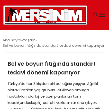
MERSIN
Ana Sayfa
Yaşam
Bel ve boyun fıtığında standart tedavi dönemi kapanıyor
YAŞAM
GÜNCEL
Bel ve boyun fıtığında standart
tedavi dönemi kapanıyor
SAĞLIK
Türkiye’de her 3 kişiden biri bel ağrısı yaşıyor. Ağırlıklı
EĞITIM
olarak üretken yaş grubunu etkileyen omurga
hastalıklarında, kişiye özel planlanan tam
SPOR
kapalı(endoskopik) cerrahi yaklaşımlar öne çıkıyor.
İSTANBUL — Türkiye’de bel fıtığı, boyun fıtığı, sırt fıtığı