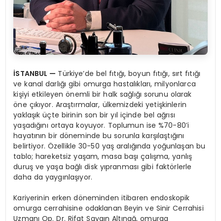
İSTANBUL —
Türkiye’de bel fıtığı, boyun fıtığı, sırt fıtığı
ve kanal darlığı gibi omurga hastalıkları, milyonlarca
kişiyi etkileyen önemli bir halk sağlığı sorunu olarak
öne çıkıyor. Araştırmalar, ülkemizdeki yetişkinlerin
yaklaşık üçte birinin son bir yıl içinde bel ağrısı
yaşadığını ortaya koyuyor. Toplumun ise %70-80’i
hayatının bir döneminde bu sorunla karşılaştığını
belirtiyor. Özellikle 30-50 yaş aralığında yoğunlaşan bu
tablo; hareketsiz yaşam, masa başı çalışma, yanlış
duruş ve yaşa bağlı disk yıpranması gibi faktörlerle
daha da yaygınlaşıyor.
Kariyerinin erken döneminden itibaren endoskopik
omurga cerrahisine odaklanan Beyin ve Sinir Cerrahisi
Uzmanı Op. Dr. Rifat Saygın Altınağ, omurga