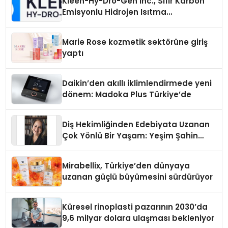
Kleen-Hy-Dro-Gen Inc., Sıfır Karbon
Emisyonlu Hidrojen Isıtma
Teknolojisinde ISO ve TSSA
Düzenleyici Onaylarını Aldı
Marie Rose kozmetik sektörüne giriş
yaptı
Daikin’den akıllı iklimlendirmede yeni
dönem: Madoka Plus Türkiye’de
Diş Hekimliğinden Edebiyata Uzanan
Çok Yönlü Bir Yaşam: Yeşim Şahin
Yaman
Mirabellix, Türkiye’den dünyaya
uzanan güçlü büyümesini sürdürüyor
Küresel rinoplasti pazarının 2030’da
9,6 milyar dolara ulaşması bekleniyor