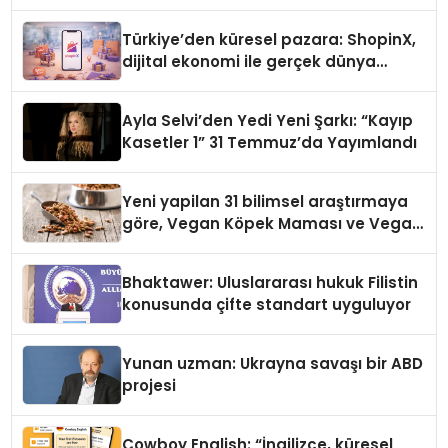
Türkiye’den küresel pazara: ShopinX,
dijital ekonomi ile gerçek dünya
alışverişini bir araya getirmeyi
hedefliyor
Ayla Selvi’den Yedi Yeni Şarkı: “Kayıp
Kasetler 1” 31 Temmuz’da Yayımlandı
Yeni yapilan 31 bilimsel araştırmaya
göre, Vegan Köpek Maması ve Vegan
Kedi Mamasının İyi Sindirildiğini
Ortaya Koydu
Bhaktawer: Uluslararası hukuk Filistin
konusunda çifte standart uyguluyor
Yunan uzman: Ukrayna savaşı bir ABD
projesi
Cowboy English: “İngilizce, küresel