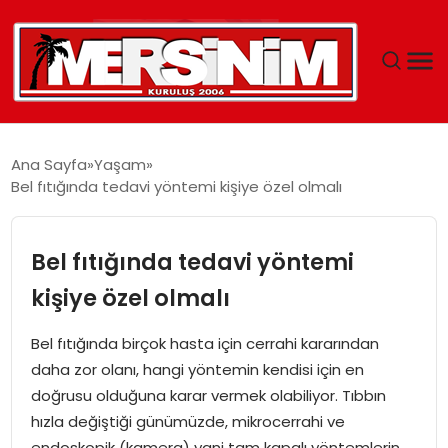
MERSIN
Ana Sayfa
Yaşam
Bel fıtığında tedavi yöntemi kişiye özel olmalı
YAŞAM
GÜNCEL
Bel fıtığında tedavi yöntemi
kişiye özel olmalı
SAĞLIK
Bel fıtığında birçok hasta için cerrahi kararından
EĞITIM
daha zor olanı, hangi yöntemin kendisi için en
doğrusu olduğuna karar vermek olabiliyor. Tıbbın
SPOR
hızla değiştiği günümüzde, mikrocerrahi ve
endoskopik (kamera) yani tam kapalı yöntemlerin