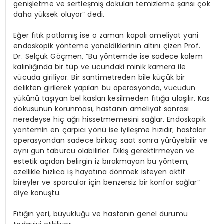
genişletme ve sertleşmiş dokuları temizleme şansı çok
daha yüksek oluyor” dedi.
Eğer fıtık patlamış ise o zaman kapalı ameliyat yani
endoskopik yönteme yöneldiklerinin altını çizen Prof.
Dr. Selçuk Göçmen, “Bu yöntemde ise sadece kalem
kalınlığında bir tüp ve ucundaki minik kamera ile
vücuda giriliyor. Bir santimetreden bile küçük bir
delikten girilerek yapılan bu operasyonda, vücudun
yükünü taşıyan bel kasları kesilmeden fıtığa ulaşılır. Kas
dokusunun korunması, hastanın ameliyat sonrası
neredeyse hiç ağrı hissetmemesini sağlar. Endoskopik
yöntemin en çarpıcı yönü ise iyileşme hızıdır; hastalar
operasyondan sadece birkaç saat sonra yürüyebilir ve
aynı gün taburcu olabilirler. Dikiş gerektirmeyen ve
estetik açıdan belirgin iz bırakmayan bu yöntem,
özellikle hızlıca iş hayatına dönmek isteyen aktif
bireyler ve sporcular için benzersiz bir konfor sağlar”
diye konuştu.
Fıtığın yeri, büyüklüğü ve hastanın genel durumu