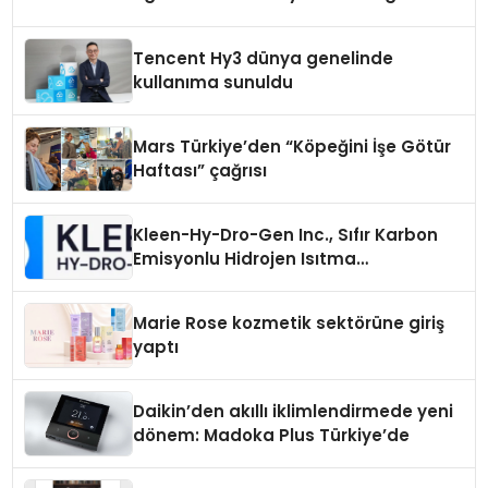
Tencent Hy3 dünya genelinde
kullanıma sunuldu
Mars Türkiye’den “Köpeğini İşe Götür
Haftası” çağrısı
Kleen-Hy-Dro-Gen Inc., Sıfır Karbon
Emisyonlu Hidrojen Isıtma
Teknolojisinde ISO ve TSSA
Düzenleyici Onaylarını Aldı
Marie Rose kozmetik sektörüne giriş
yaptı
Daikin’den akıllı iklimlendirmede yeni
dönem: Madoka Plus Türkiye’de