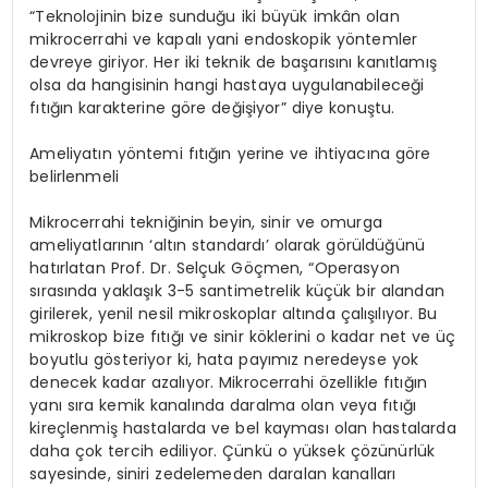
“Teknolojinin bize sunduğu iki büyük imkân olan
mikrocerrahi ve kapalı yani endoskopik yöntemler
devreye giriyor. Her iki teknik de başarısını kanıtlamış
olsa da hangisinin hangi hastaya uygulanabileceği
fıtığın karakterine göre değişiyor” diye konuştu.
Ameliyatın yöntemi fıtığın yerine ve ihtiyacına göre
belirlenmeli
Mikrocerrahi tekniğinin beyin, sinir ve omurga
ameliyatlarının ‘altın standardı’ olarak görüldüğünü
hatırlatan Prof. Dr. Selçuk Göçmen, “Operasyon
sırasında yaklaşık 3-5 santimetrelik küçük bir alandan
girilerek, yenil nesil mikroskoplar altında çalışılıyor. Bu
mikroskop bize fıtığı ve sinir köklerini o kadar net ve üç
boyutlu gösteriyor ki, hata payımız neredeyse yok
denecek kadar azalıyor. Mikrocerrahi özellikle fıtığın
yanı sıra kemik kanalında daralma olan veya fıtığı
kireçlenmiş hastalarda ve bel kayması olan hastalarda
daha çok tercih ediliyor. Çünkü o yüksek çözünürlük
sayesinde, siniri zedelemeden daralan kanalları