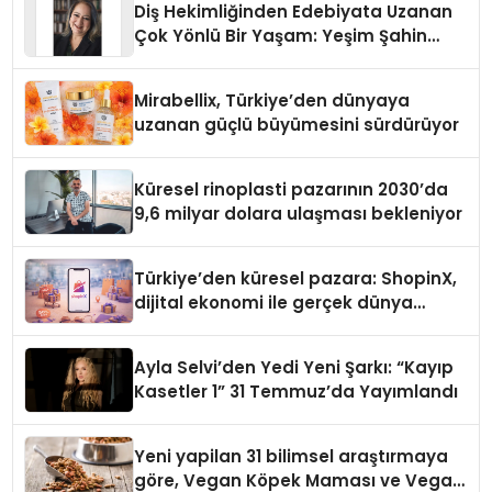
Diş Hekimliğinden Edebiyata Uzanan
Çok Yönlü Bir Yaşam: Yeşim Şahin
Yaman
Mirabellix, Türkiye’den dünyaya
uzanan güçlü büyümesini sürdürüyor
Küresel rinoplasti pazarının 2030’da
9,6 milyar dolara ulaşması bekleniyor
Türkiye’den küresel pazara: ShopinX,
dijital ekonomi ile gerçek dünya
alışverişini bir araya getirmeyi
hedefliyor
Ayla Selvi’den Yedi Yeni Şarkı: “Kayıp
Kasetler 1” 31 Temmuz’da Yayımlandı
Yeni yapilan 31 bilimsel araştırmaya
göre, Vegan Köpek Maması ve Vegan