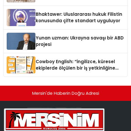
Kedi Mamasının İyi Sindirildiğini
Ortaya Koydu
Bhaktawer: Uluslararası hukuk Filistin
konusunda çifte standart uyguluyor
Yunan uzman: Ukrayna savaşı bir ABD
projesi
Cowboy English: “İngilizce, küresel
ekiplerde ölçülen bir iş yetkinliğine
dönüşüyor”
Mersin'de Haberin Doğru Adresi