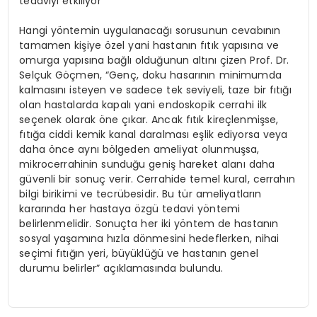
tedaviyi etkiliyor
Hangi yöntemin uygulanacağı sorusunun cevabının
tamamen kişiye özel yani hastanın fıtık yapısına ve
omurga yapısına bağlı olduğunun altını çizen Prof. Dr.
Selçuk Göçmen, “Genç, doku hasarının minimumda
kalmasını isteyen ve sadece tek seviyeli, taze bir fıtığı
olan hastalarda kapalı yani endoskopik cerrahi ilk
seçenek olarak öne çıkar. Ancak fıtık kireçlenmişse,
fıtığa ciddi kemik kanal daralması eşlik ediyorsa veya
daha önce aynı bölgeden ameliyat olunmuşsa,
mikrocerrahinin sunduğu geniş hareket alanı daha
güvenli bir sonuç verir. Cerrahide temel kural, cerrahın
bilgi birikimi ve tecrübesidir. Bu tür ameliyatların
kararında her hastaya özgü tedavi yöntemi
belirlenmelidir. Sonuçta her iki yöntem de hastanın
sosyal yaşamına hızla dönmesini hedeflerken, nihai
seçimi fıtığın yeri, büyüklüğü ve hastanın genel
durumu belirler” açıklamasında bulundu.