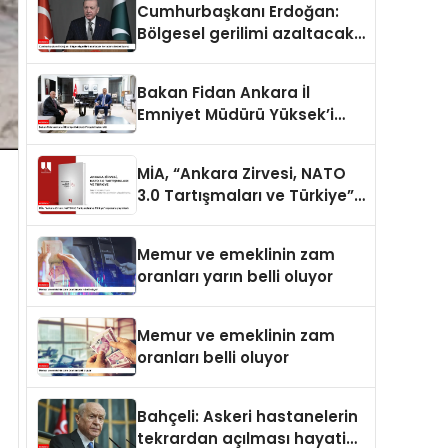
Cumhurbaşkanı Erdoğan:
Bölgesel gerilimi azaltacak
her adımı destekliyoruz
Bakan Fidan Ankara İl
Emniyet Müdürü Yüksek’i
kabul etti
MİA, “Ankara Zirvesi, NATO
3.0 Tartışmaları ve Türkiye”
raporunu yayımladı
Memur ve emeklinin zam
oranları yarın belli oluyor
Memur ve emeklinin zam
oranları belli oluyor
Bahçeli: Askeri hastanelerin
tekrardan açılması hayati