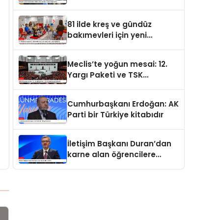
değerdedir
81 ilde kreş ve gündüz
bakımevleri için yeni
standartlar yürürlüğe girdi
Meclis’te yoğun mesai: 12.
Yargı Paketi ve TSK
düzenlemesi gündemde
Cumhurbaşkanı Erdoğan: AK
Parti bir Türkiye kitabıdır
İletişim Başkanı Duran’dan
karne alan öğrencilere
tebrik