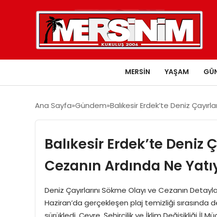
MERSIN
YAŞAM
GÜ
Ana Sayfa
Gündem
Balıkesir Erdek’te Deniz Çayır
Balıkesir Erdek’te Deniz 
Cezanın Ardında Ne Yatı
Deniz Çayırlarını Sökme Olayı ve Cezanın Detayları
Haziran’da gerçekleşen plaj temizliği sırasında de
sürükledi. Çevre, Şehircilik ve İklim Değişikliği İl