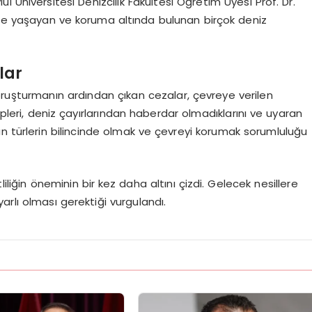
 Üniversitesi Denizcilik Fakültesi Öğretim Üyesi Prof. Dr.
inde yaşayan ve koruma altında bulunan birçok deniz
lar
oruşturmanın ardından çıkan cezalar, çevreye verilen
ipleri, deniz çayırlarından haberdar olmadıklarını ve uyaran
an türlerin bilincinde olmak ve çevreyi korumak sorumluluğu
liliğin öneminin bir kez daha altını çizdi. Gelecek nesillere
arlı olması gerektiği vurgulandı.