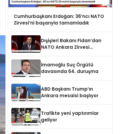
Cumhurbaşkanı Erdoğan: 36’ncı NATO
Zirvesi’ni başarıyla tamamladık
Dışişleri Bakanı Fidan’dan
NATO Ankara Zirvesi
açıklaması
İmamoğlu Suç Örgütü
davasında 64. duruşma
ABD Başkanı Trump’ın
Ankara mesaisi başlıyor
Trafikte yeni yaptırımlar
geliyor