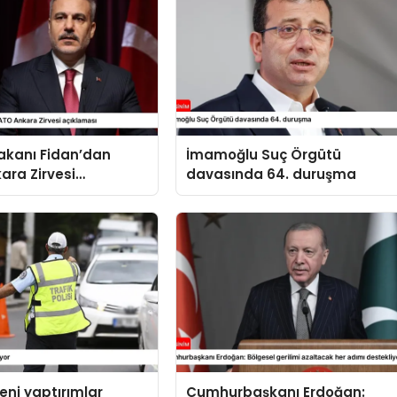
 Bakanı Fidan’dan
İmamoğlu Suç Örgütü
ara Zirvesi
davasında 64. duruşma
sı
yeni yaptırımlar
Cumhurbaşkanı Erdoğan: