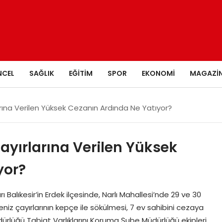
NCEL
SAĞLIK
EĞITIM
SPOR
EKONOMI
MAGAZI
larına Verilen Yüksek Cezanın Ardında Ne Yatıyor?
Çayırlarına Verilen Yüksek
yor?
 Balıkesir’in Erdek ilçesinde, Narlı Mahallesi’nde 29 ve 30
niz çayırlarının kepçe ile sökülmesi, 7 ev sahibini cezaya
 Müdürlüğü Tabiat Varlıklarını Koruma Şube Müdürlüğü ekipleri,