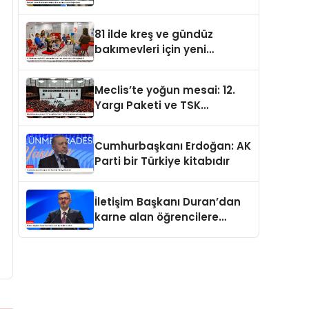
değerdedir
81 ilde kreş ve gündüz
bakımevleri için yeni
standartlar yürürlüğe girdi
Meclis’te yoğun mesai: 12.
Yargı Paketi ve TSK
düzenlemesi gündemde
Cumhurbaşkanı Erdoğan: AK
Parti bir Türkiye kitabıdır
İletişim Başkanı Duran’dan
karne alan öğrencilere
tebrik