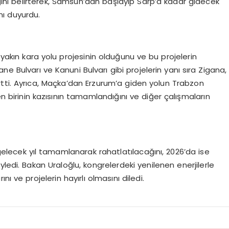
ğını belirterek, Samsun’dan başlayıp Sarp’a kadar gidecek
nı duyurdu.
kın kara yolu projesinin olduğunu ve bu projelerin
ne Bulvarı ve Kanuni Bulvarı gibi projelerin yanı sıra Zigana,
tti. Ayrıca, Maçka’dan Erzurum’a giden yolun Trabzon
 birinin kazısının tamamlandığını ve diğer çalışmaların
lecek yıl tamamlanarak rahatlatılacağını, 2026’da ise
ledi. Bakan Uraloğlu, kongrelerdeki yenilenen enerjilerle
 ve projelerin hayırlı olmasını diledi.