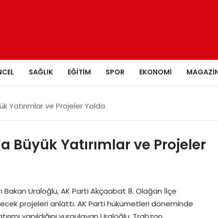
NCEL
SAĞLIK
EĞITIM
SPOR
EKONOMI
MAGAZI
k Yatırımlar ve Projeler Yolda
a Büyük Yatırımlar ve Projeler
ı Bakan Uraloğlu, AK Parti Akçaabat 8. Olağan İlçe
lecek projeleri anlattı. AK Parti hükümetleri döneminde
atırımı yapıldığını vurgulayan Uraloğlu, Trabzon