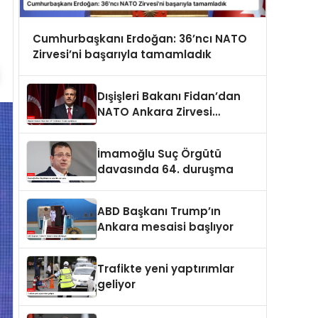
Cumhurbaşkanı Erdoğan: 36’ncı NATO
Zirvesi’ni başarıyla tamamladık
Dışişleri Bakanı Fidan’dan
NATO Ankara Zirvesi
açıklaması
İmamoğlu Suç Örgütü
davasında 64. duruşma
ABD Başkanı Trump’ın
Ankara mesaisi başlıyor
Trafikte yeni yaptırımlar
geliyor