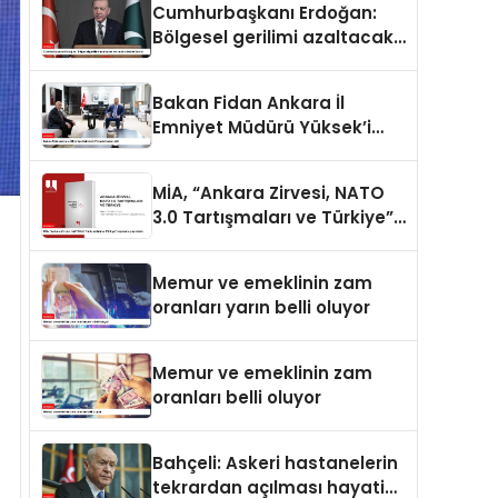
Cumhurbaşkanı Erdoğan:
Bölgesel gerilimi azaltacak
her adımı destekliyoruz
Bakan Fidan Ankara İl
Emniyet Müdürü Yüksek’i
kabul etti
MİA, “Ankara Zirvesi, NATO
3.0 Tartışmaları ve Türkiye”
raporunu yayımladı
Memur ve emeklinin zam
oranları yarın belli oluyor
Memur ve emeklinin zam
oranları belli oluyor
Bahçeli: Askeri hastanelerin
tekrardan açılması hayati