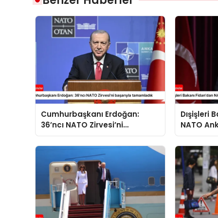
Cumhurbaşkanı Erdoğan:
Dışişleri
36’ncı NATO Zirvesi’ni
NATO Ank
başarıyla tamamladık
açıklama