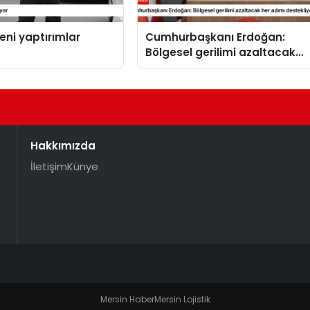
yeni yaptırımlar
Cumhurbaşkanı Erdoğan:
Bölgesel gerilimi azaltacak
her adımı destekliyoruz
Hakkımızda
İletişim
Künye
Mersin Haber
Mersin Lojistik