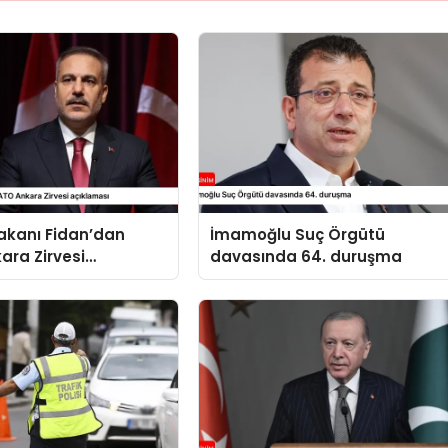
 Bakanı Fidan’dan
İmamoğlu Suç Örgütü
ara Zirvesi
davasında 64. duruşma
sı