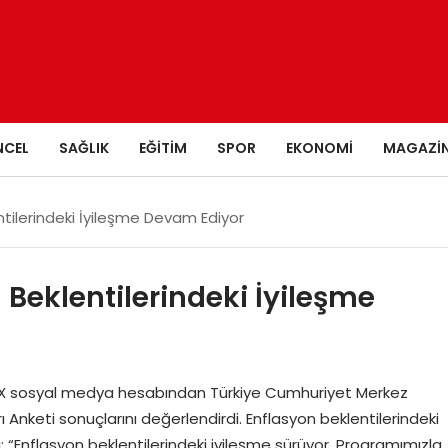
NCEL
SAĞLIK
EĞITIM
SPOR
EKONOMI
MAGAZI
tilerindeki İyileşme Devam Ediyor
Beklentilerindeki İyileşme
 X sosyal medya hesabından Türkiye Cumhuriyet Merkez
arı Anketi sonuçlarını değerlendirdi. Enflasyon beklentilerindeki
 “Enflasyon beklentilerindeki iyileşme sürüyor. Programımızla