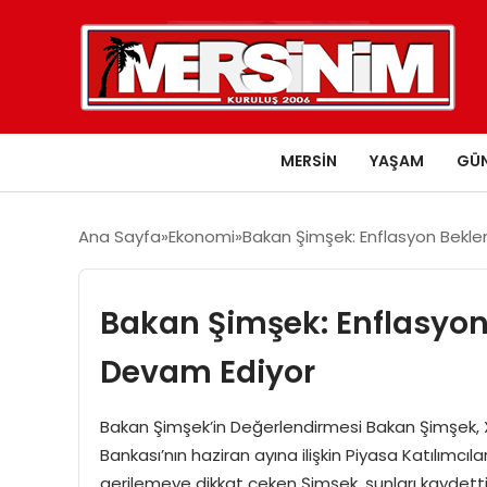
MERSIN
YAŞAM
GÜ
Ana Sayfa
Ekonomi
Bakan Şimşek: Enflasyon Beklen
Bakan Şimşek: Enflasyon 
Devam Ediyor
Bakan Şimşek’in Değerlendirmesi Bakan Şimşek,
Bankası’nın haziran ayına ilişkin Piyasa Katılımcıl
gerilemeye dikkat çeken Şimşek, şunları kaydetti: