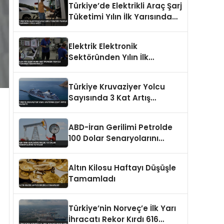
Türkiye’de Elektrikli Araç Şarj
Tüketimi Yılın İlk Yarısında
%153,5 Arttı
Elektrik Elektronik
Sektöründen Yılın İlk
Yarısında Rekor İhracat
Türkiye Kruvaziyer Yolcu
Sayısında 3 Kat Artış
Kaydetti
ABD-İran Gerilimi Petrolde
100 Dolar Senaryolarını
Tetikledi
Altın Kilosu Haftayı Düşüşle
Tamamladı
Türkiye’nin Norveç’e İlk Yarı
İhracatı Rekor Kırdı 616