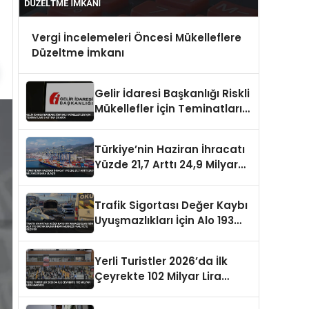
Vergi İncelemeleri Öncesi Mükelleflere
Düzeltme İmkanı
Gelir İdaresi Başkanlığı Riskli
Mükellefler İçin Teminatları 5
Katına Çıkardı
Türkiye’nin Haziran İhracatı
Yüzde 21,7 Arttı 24,9 Milyar
Dolara Ulaştı
Trafik Sigortası Değer Kaybı
Uyuşmazlıkları İçin Alo 193
Ortak Hasar İhbar Merkezi
Faaliyete Geçiyor
Yerli Turistler 2026’da İlk
Çeyrekte 102 Milyar Lira
Harcadı