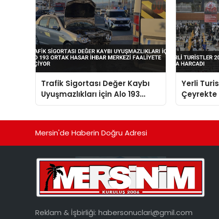
Trafik Sigortası Değer Kaybı
Yerli Turi
Uyuşmazlıkları İçin Alo 193
Çeyrekte 1
Ortak Hasar İhbar Merkezi
Harcadı
Faaliyete Geçiyor
Mersin'de Haberin Doğru Adresi
Reklam & İşbirliği:
habersonuclari@gmil.com