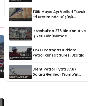
Milyon Dolara Ulaştı
TÜİK Mayıs Ayı Verileri Tavuk
Eti Üretiminde Düşüşü
Ortaya Koydu
İstanbul’da 276 Bin Konut ve
İş Yeri Dönüşümde
TPAO Petrogas Kırklareli
Petrol Ruhsat Süresi Uzatıldı
Brent Petrol Fiyatı 77.87
Dolara Geriledi Trump’ın
İran Açıklamaları Etkili Oldu