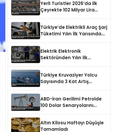
Yerli Turistler 2026’da İlk
Çeyrekte 102 Milyar Lira
Harcadı
Türkiye’de Elektrikli Araç Şarj
Tüketimi Yılın İlk Yarısında
%153,5 Arttı
Elektrik Elektronik
Sektöründen Yılın İlk
Yarısında Rekor İhracat
Türkiye Kruvaziyer Yolcu
Sayısında 3 Kat Artış
Kaydetti
ABD-İran Gerilimi Petrolde
100 Dolar Senaryolarını
Tetikledi
Altın Kilosu Haftayı Düşüşle
Tamamladı