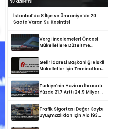
İstanbul’da 8 İlçe ve Ümraniye’de 20
Saate Varan Su Kesintisi
Vergi İncelemeleri Öncesi
Mükelleflere Düzeltme
İmkanı
Gelir İdaresi Başkanlığı Riskli
Mükellefler İçin Teminatları 5
Katına Çıkardı
Türkiye’nin Haziran İhracatı
Yüzde 21,7 Arttı 24,9 Milyar
Dolara Ulaştı
Trafik Sigortası Değer Kaybı
Uyuşmazlıkları İçin Alo 193
Ortak Hasar İhbar Merkezi
Faaliyete Geçiyor