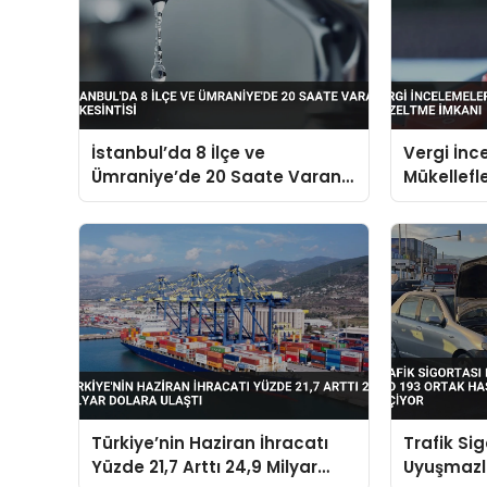
İstanbul’da 8 İlçe ve
Vergi İnc
Ümraniye’de 20 Saate Varan
Mükellefl
Su Kesintisi
Türkiye’nin Haziran İhracatı
Trafik Si
Yüzde 21,7 Arttı 24,9 Milyar
Uyuşmazlık