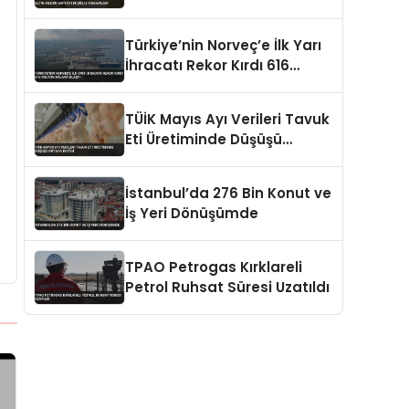
Türkiye’nin Norveç’e İlk Yarı
İhracatı Rekor Kırdı 616
Milyon Dolara Ulaştı
TÜİK Mayıs Ayı Verileri Tavuk
Eti Üretiminde Düşüşü
Ortaya Koydu
İstanbul’da 276 Bin Konut ve
İş Yeri Dönüşümde
TPAO Petrogas Kırklareli
Petrol Ruhsat Süresi Uzatıldı