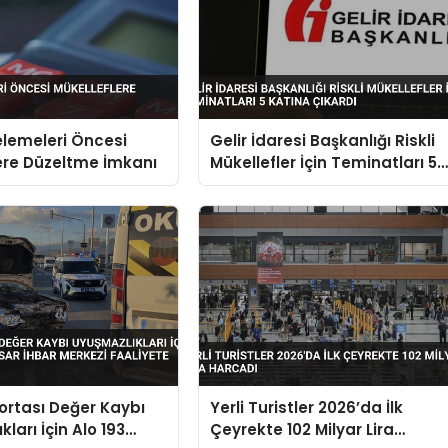
elemeleri Öncesi
Gelir İdaresi Başkanlığı Riskli
ere Düzeltme İmkanı
Mükellefler İçin Teminatları 5
Katına Çıkardı
gortası Değer Kaybı
Yerli Turistler 2026’da İlk
ları İçin Alo 193
Çeyrekte 102 Milyar Lira