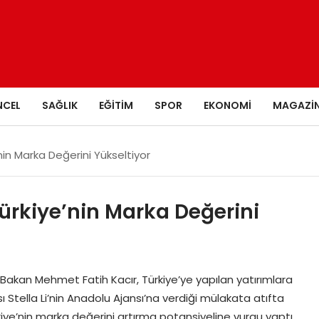
NCEL
SAĞLIK
EĞITIM
SPOR
EKONOMI
MAGAZI
’nin Marka Değerini Yükseltiyor
Türkiye’nin Marka Değerini
rı Bakan Mehmet Fatih Kacır, Türkiye’ye yapılan yatırımlara
 Stella Li’nin Anadolu Ajansı’na verdiği mülakata atıfta
rkiye’nin marka değerini artırma potansiyeline vurgu yaptı.