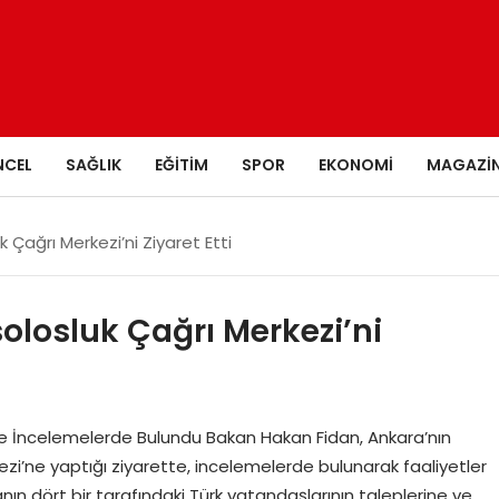
NCEL
SAĞLIK
EĞITIM
SPOR
EKONOMI
MAGAZI
Çağrı Merkezi’ni Ziyaret Etti
losluk Çağrı Merkezi’ni
nde İncelemelerde Bulundu Bakan Hakan Fidan, Ankara’nın
ezi’ne yaptığı ziyarette, incelemelerde bulunarak faaliyetler
nın dört bir tarafındaki Türk vatandaşlarının taleplerine ve