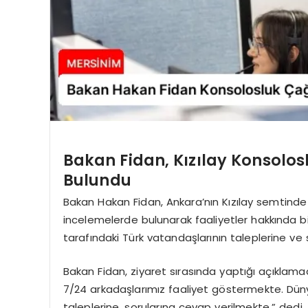
Bakan Fidan, Kızılay Konsolos
Bulundu
Bakan Hakan Fidan, Ankara’nın Kızılay semtinde 
incelemelerde bulunarak faaliyetler hakkında bil
tarafındaki Türk vatandaşlarının taleplerine ve sor
Bakan Fidan, ziyaret sırasında yaptığı açıklam
7/24 arkadaşlarımız faaliyet göstermekte. Düny
taleplerine, sorularına cevap verilmekte.” dedi.