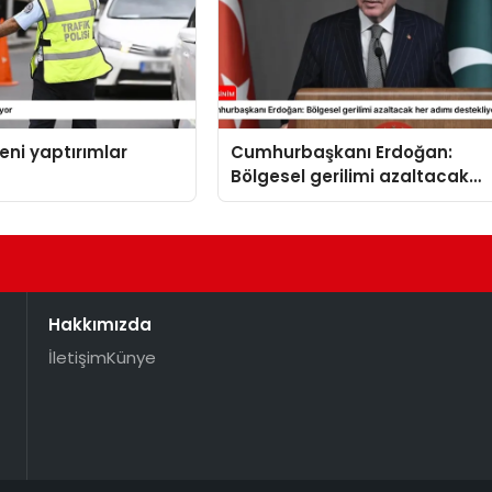
yeni yaptırımlar
Cumhurbaşkanı Erdoğan:
Bölgesel gerilimi azaltacak
her adımı destekliyoruz
Hakkımızda
İletişim
Künye