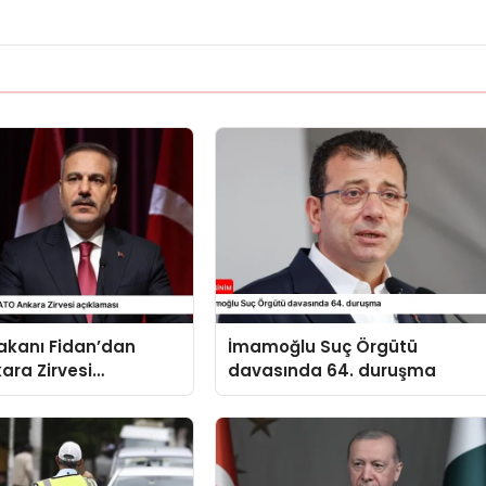
 Bakanı Fidan’dan
İmamoğlu Suç Örgütü
ara Zirvesi
davasında 64. duruşma
sı