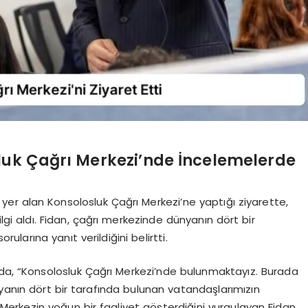
luk Çağrı Merkezi’nde İncelemelerde
yer alan Konsolosluk Çağrı Merkezi’ne yaptığı ziyarette,
gi aldı. Fidan, çağrı merkezinde dünyanın dört bir
ularına yanıt verildiğini belirtti.
ada, “Konsolosluk Çağrı Merkezi’nde bulunmaktayız. Burada
anın dört bir tarafında bulunan vatandaşlarımızın
 Merkezin yoğun bir faaliyet gösterdiğini vurgulayan Fidan,