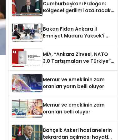
Cumhurbaşkanı Erdoğan:
Bölgesel gerilimi azaltacak
her adımı destekliyoruz
Bakan Fidan Ankara İl
Emniyet Müdürü Yüksek’i
kabul etti
MİA, “Ankara Zirvesi, NATO
3.0 Tartışmaları ve Türkiye”
raporunu yayımladı
Memur ve emeklinin zam
oranları yarın belli oluyor
Memur ve emeklinin zam
oranları belli oluyor
Bahçeli: Askeri hastanelerin
tekrardan açılması hayati