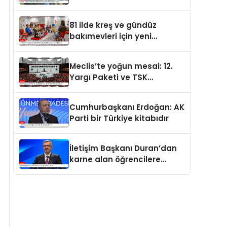
değerdedir
81 ilde kreş ve gündüz
bakımevleri için yeni
standartlar yürürlüğe girdi
Meclis’te yoğun mesai: 12.
Yargı Paketi ve TSK
düzenlemesi gündemde
Cumhurbaşkanı Erdoğan: AK
Parti bir Türkiye kitabıdır
İletişim Başkanı Duran’dan
karne alan öğrencilere
tebrik