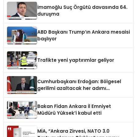
İmamoğlu Suç Örgütü davasında 64.
duruşma
ABD Başkanı Trump’ın Ankara mesaisi
başlıyor
Trafikte yeni yaptırımlar geliyor
Cumhurbaşkanı Erdoğan: Bölgesel
gerilimi azaltacak her adımı
destekliyoruz
Bakan Fidan Ankara İl Emniyet
Müdürü Yüksek’i kabul etti
MİA, “Ankara Zirvesi, NATO 3.0