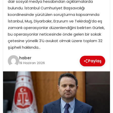
dair sosyal medya hesabından açıklamalarda
EKONOMI
bulundu. İstanbul Cumhuriyet Başsavcılığı
koordinesinde yürütülen soruşturma kapsamında
MAGAZIN
İstanbul, Muş, Diyarbakır, Erzurum ve Tekirdağ’da eş
zamanlı operasyonlar düzenlendiğini belirten Gürlek,
DÜNYA
bu operasyonlar neticesinde önde gelen bir sokak
çetesine yönelik 3’ü avukat olmak üzere toplam 32
OTOMOBIL
şüpheli hakkında…
haber
Paylaş
19 Haziran 2026