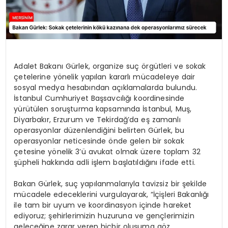
Adalet Bakanı Gürlek, organize suç örgütleri ve sokak
çetelerine yönelik yapılan kararlı mücadeleye dair
sosyal medya hesabından açıklamalarda bulundu.
İstanbul Cumhuriyet Başsavcılığı koordinesinde
yürütülen soruşturma kapsamında İstanbul, Muş,
Diyarbakır, Erzurum ve Tekirdağ’da eş zamanlı
operasyonlar düzenlendiğini belirten Gürlek, bu
operasyonlar neticesinde önde gelen bir sokak
çetesine yönelik 3’ü avukat olmak üzere toplam 32
şüpheli hakkında adli işlem başlatıldığını ifade etti.
Bakan Gürlek, suç yapılanmalarıyla tavizsiz bir şekilde
mücadele edeceklerini vurgulayarak, “İçişleri Bakanlığı
ile tam bir uyum ve koordinasyon içinde hareket
ediyoruz; şehirlerimizin huzuruna ve gençlerimizin
geleceğine zarar veren hiçbir oluşuma göz