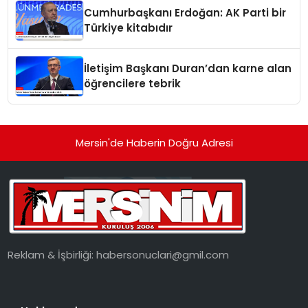
Cumhurbaşkanı Erdoğan: AK Parti bir
Türkiye kitabıdır
İletişim Başkanı Duran’dan karne alan
öğrencilere tebrik
Mersin'de Haberin Doğru Adresi
Reklam & İşbirliği:
habersonuclari@gmil.com