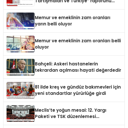
Tartışmaları ve Türkiye” raporunu
yayımladı
Memur ve emeklinin zam oranları
yarın belli oluyor
Memur ve emeklinin zam oranları belli
oluyor
Bahçeli: Askeri hastanelerin
tekrardan açılması hayati değerdedir
81 ilde kreş ve gündüz bakımevleri için
yeni standartlar yürürlüğe girdi
Meclis’te yoğun mesai: 12. Yargı
Paketi ve TSK düzenlemesi
gündemde